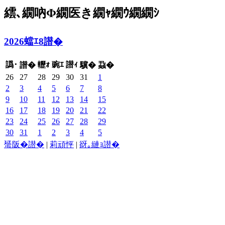
繧､繝吶Φ繝医き繝ｬ繝ｳ繝繝ｼ
2026蟷ｴ8譛�
譌･
轣ｫ
豌ｴ
譛ｨ
譛�
驥�
蝨�
26
27
28
29
30
31
1
2
3
4
5
6
7
8
9
10
11
12
13
14
15
16
17
18
19
20
21
22
23
24
25
26
27
28
29
30
31
1
2
3
4
5
蜑阪�譛�
|
莉頑怦
|
谺｡縺ｮ譛�