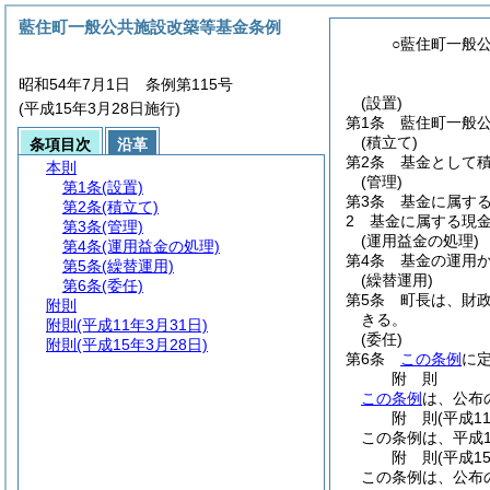
藍住町一般公共施設改築等基金条例
○藍住町一般
昭和54年7月1日 条例第115号
(設置)
(平成15年3月28日施行)
第1条
藍住町一般
(積立て)
条項目次
沿革
第2条
基金として積
本則
(管理)
第1条
(設置)
第3条
基金に属す
第2条
(積立て)
2
基金に属する現
第3条
(管理)
(運用益金の処理)
第4条
(運用益金の処理)
第4条
基金の運用
第5条
(繰替運用)
(繰替運用)
第6条
(委任)
第5条
町長は、財
附則
きる。
附則
(平成11年3月31日)
(委任)
附則
(平成15年3月28日)
第6条
この条例
に
附
則
この条例
は、公布
附
則
(平成1
この条例は、平成1
附
則
(平成1
この条例は、公布