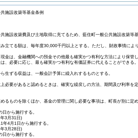
公共施設改築等基金条例
公共施設改築費及び土地取得に充てるため、藍住町一般公共施設改築等
み立てる額は、毎年度30,000千円以上とする。
ただし、財政事情によ
る現金は、金融機関への預金その他最も確実かつ有利な方法により保管
金は、必要に応じ、最も確実かつ有利な有価証券に代えることができる
から生ずる収益は、一般会計予算に繰入れするものとする。
政上必要があると認めるときは、確実な繰戻しの方法、期間及び利率を
定めるものを除くほか、基金の管理に関し必要な事項は、町長が別に定
の日から施行する。
1年3月31日
)
1年4月1日から施行する。
5年3月28日
)
の日から施行する。