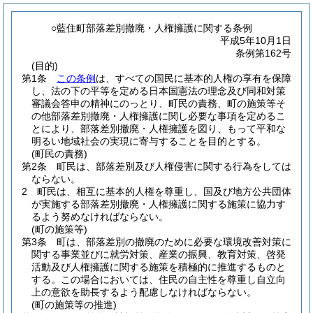
○藍住町部落差別撤廃・人権擁護に関する条例
平成5年10月1日
条例第162号
(目的)
第1条
この条例
は、すべての国民に基本的人権の享有を保障
し、法の下の平等を定める日本国憲法の理念及び同和対策
審議会答申の精神にのっとり、町民の責務、町の施策等そ
の他部落差別撤廃・人権擁護に関し必要な事項を定めるこ
とにより、部落差別撤廃・人権擁護を図り、もって平和な
明るい地域社会の実現に寄与することを目的とする。
(町民の責務)
第2条
町民は、部落差別及び人権侵害に関する行為をしては
ならない。
2
町民は、相互に基本的人権を尊重し、国及び地方公共団体
が実施する部落差別撤廃・人権擁護に関する施策に協力す
るよう努めなければならない。
(町の施策等)
第3条
町は、部落差別の撤廃のために必要な環境改善対策に
関する事業並びに就労対策、産業の振興、教育対策、啓発
活動及び人権擁護に関する施策を積極的に推進するものと
する。
この場合においては、住民の自主性を尊重し自立向
上の意欲を助長するよう配慮しなければならない。
(町の施策等の推進)