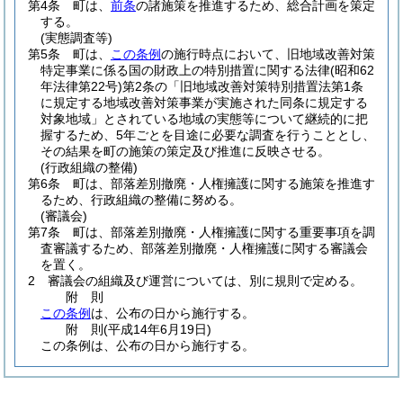
第4条
町は、
前条
の諸施策を推進するため、総合計画を策定
する。
(実態調査等)
第5条
町は、
この条例
の施行時点において、旧地域改善対策
特定事業に係る国の財政上の特別措置に関する法律
(昭和62
年法律第22号)
第2条の「旧地域改善対策特別措置法第1条
に規定する地域改善対策事業が実施された同条に規定する
対象地域」とされている地域の実態等について継続的に把
握するため、5年ごとを目途に必要な調査を行うこととし、
その結果を町の施策の策定及び推進に反映させる。
(行政組織の整備)
第6条
町は、部落差別撤廃・人権擁護に関する施策を推進す
るため、行政組織の整備に努める。
(審議会)
第7条
町は、部落差別撤廃・人権擁護に関する重要事項を調
査審議するため、部落差別撤廃・人権擁護に関する審議会
を置く。
2
審議会の組織及び運営については、別に規則で定める。
附
則
この条例
は、公布の日から施行する。
附
則
(平成14年6月19日
)
この条例は、公布の日から施行する。