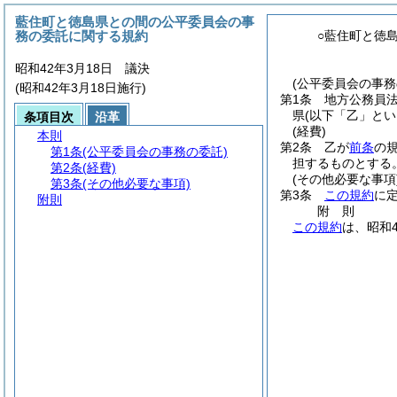
藍住町と徳島県との間の公平委員会の事
務の委託に関する規約
○藍住町と徳
昭和42年3月18日 議決
(公平委員会の事務
(昭和42年3月18日施行)
第1条
地方公務員
県
(以下「乙」とい
条項目次
沿革
(経費)
本則
第2条
乙が
前条
の
第1条
(公平委員会の事務の委託)
担するものとする
第2条
(経費)
(その他必要な事項
第3条
(その他必要な事項)
第3条
この規約
に
附則
附
則
この規約
は、昭和