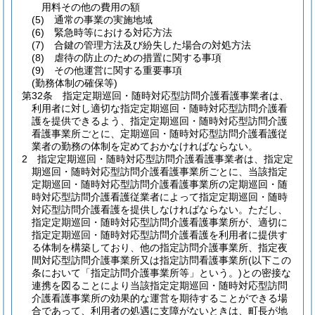
用料その他の費用の額
(5)
通常の事業の実施地域
(6)
緊急時等における対応方法
(7)
合鍵の管理方法及び紛失した場合の対処方法
(8)
虐待の防止のための措置に関する事項
(9)
その他運営に関する重要事項
(勤務体制の確保等)
第32条
指定定期巡回・随時対応型訪問介護看護事業者は、
利用者に対し適切な指定定期巡回・随時対応型訪問介護看
護を提供できるよう、指定定期巡回・随時対応型訪問介護
看護事業所ごとに、定期巡回・随時対応型訪問介護看護従
業者の勤務の体制を定めておかなければならない。
2
指定定期巡回・随時対応型訪問介護看護事業者は、指定定
期巡回・随時対応型訪問介護看護事業所ごとに、当該指定
定期巡回・随時対応型訪問介護看護事業所の定期巡回・随
時対応型訪問介護看護従業者によって指定定期巡回・随時
対応型訪問介護看護を提供しなければならない。
ただし、
指定定期巡回・随時対応型訪問介護看護事業所が、適切に
指定定期巡回・随時対応型訪問介護看護を利用者に提供す
る体制を構築しており、他の指定訪問介護事業所、指定夜
間対応型訪問介護事業所又は指定訪問看護事業所
(以下この
条において「指定訪問介護事業所等」という。)
との密接な
連携を図ることにより当該指定定期巡回・随時対応型訪問
介護看護事業所の効果的な運営を期待することができる場
合であって、利用者の処遇に支障がないときは、町長が地