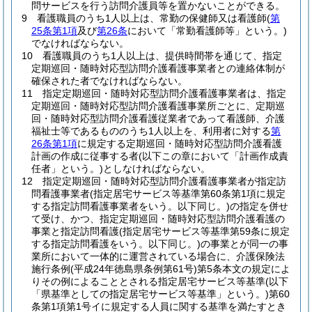
問サービスを行う訪問介護員等を置かないことができる。
9
看護職員のうち1人以上は、常勤の保健師又は看護師
(
第
25条第1項
及び
第26条
において「常勤看護師等」という。)
でなければならない。
10
看護職員のうち1人以上は、提供時間帯を通じて、指定
定期巡回・随時対応型訪問介護看護事業者との連絡体制が
確保された者でなければならない。
11
指定定期巡回・随時対応型訪問介護看護事業者は、指定
定期巡回・随時対応型訪問介護看護事業所ごとに、定期巡
回・随時対応型訪問介護看護従業者であって看護師、介護
福祉士等であるもののうち1人以上を、利用者に対する
第
26条第1項
に規定する定期巡回・随時対応型訪問介護看護
計画の作成に従事する者
(以下この章において「計画作成責
任者」という。)
としなければならない。
12
指定定期巡回・随時対応型訪問介護看護事業者が指定訪
問看護事業者
(指定居宅サービス等基準第60条第1項に規定
する指定訪問看護事業者をいう。以下同じ。)
の指定を併せ
て受け、かつ、指定定期巡回・随時対応型訪問介護看護の
事業と指定訪問看護
(指定居宅サービス等基準第59条に規定
する指定訪問看護をいう。以下同じ。)
の事業とが同一の事
業所において一体的に運営されている場合に、介護保険法
施行条例
(平成24年徳島県条例第61号)
第5条本文の規定によ
りその例によることとされる指定居宅サービス等基準
(以下
「県基準としての指定居宅サービス等基準」という。)
第60
条第1項第1号イに規定する人員に関する基準を満たすとき