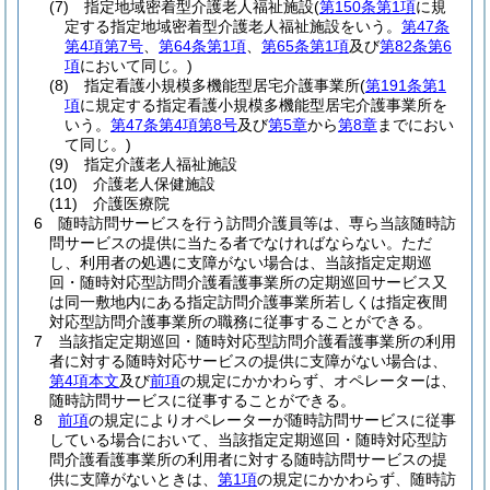
(7)
指定地域密着型介護老人福祉施設
(
第150条第1項
に規
定する指定地域密着型介護老人福祉施設をいう。
第47条
第4項第7号
、
第64条第1項
、
第65条第1項
及び
第82条第6
項
において同じ。)
(8)
指定看護小規模多機能型居宅介護事業所
(
第191条第1
項
に規定する指定看護小規模多機能型居宅介護事業所を
いう。
第47条第4項第8号
及び
第5章
から
第8章
までにおい
て同じ。)
(9)
指定介護老人福祉施設
(10)
介護老人保健施設
(11)
介護医療院
6
随時訪問サービスを行う訪問介護員等は、専ら当該随時訪
問サービスの提供に当たる者でなければならない。
ただ
し、利用者の処遇に支障がない場合は、当該指定定期巡
回・随時対応型訪問介護看護事業所の定期巡回サービス又
は同一敷地内にある指定訪問介護事業所若しくは指定夜間
対応型訪問介護事業所の職務に従事することができる。
7
当該指定定期巡回・随時対応型訪問介護看護事業所の利用
者に対する随時対応サービスの提供に支障がない場合は、
第4項本文
及び
前項
の規定にかかわらず、オペレーターは、
随時訪問サービスに従事することができる。
8
前項
の規定によりオペレーターが随時訪問サービスに従事
している場合において、当該指定定期巡回・随時対応型訪
問介護看護事業所の利用者に対する随時訪問サービスの提
供に支障がないときは、
第1項
の規定にかかわらず、随時訪