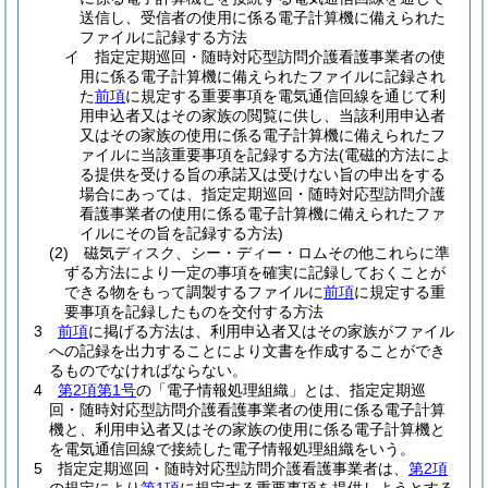
送信し、受信者の使用に係る電子計算機に備えられた
ファイルに記録する方法
イ
指定定期巡回・随時対応型訪問介護看護事業者の使
用に係る電子計算機に備えられたファイルに記録され
た
前項
に規定する重要事項を電気通信回線を通じて利
用申込者又はその家族の閲覧に供し、当該利用申込者
又はその家族の使用に係る電子計算機に備えられたフ
ァイルに当該重要事項を記録する方法
(電磁的方法によ
る提供を受ける旨の承諾又は受けない旨の申出をする
場合にあっては、指定定期巡回・随時対応型訪問介護
看護事業者の使用に係る電子計算機に備えられたファ
イルにその旨を記録する方法)
(2)
磁気ディスク、シー・ディー・ロムその他これらに準
ずる方法により一定の事項を確実に記録しておくことが
できる物をもって調製するファイルに
前項
に規定する重
要事項を記録したものを交付する方法
3
前項
に掲げる方法は、利用申込者又はその家族がファイル
への記録を出力することにより文書を作成することができ
るものでなければならない。
4
第2項第1号
の「電子情報処理組織」とは、指定定期巡
回・随時対応型訪問介護看護事業者の使用に係る電子計算
機と、利用申込者又はその家族の使用に係る電子計算機と
を電気通信回線で接続した電子情報処理組織をいう。
5
指定定期巡回・随時対応型訪問介護看護事業者は、
第2項