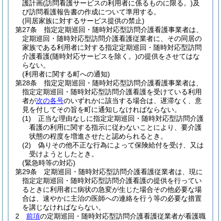
護計画
(訪問看護サービスの利用者に係るものに限る。)
及
び訪問看護報告書の作成について準用する。
(同居家族に対するサービス提供の禁止)
第27条
指定定期巡回・随時対応型訪問介護看護事業者は、
定期巡回・随時対応型訪問介護看護従業者に、その同居の
家族である利用者に対する指定定期巡回・随時対応型訪問
介護看護
(随時対応サービスを除く。)
の提供をさせてはな
らない。
(利用者に関する町への通知)
第28条
指定定期巡回・随時対応型訪問介護看護事業者は、
指定定期巡回・随時対応型訪問介護看護を受けている利用
者が
次の各号
のいずれかに該当する場合は、遅滞なく、意
見を付してその旨を町に通知しなければならない。
(1)
正当な理由なしに指定定期巡回・随時対応型訪問介護
看護の利用に関する指示に従わないことにより、要介護
状態の程度を増進させたと認められるとき。
(2)
偽りその他不正な行為によって保険給付を受け、又は
受けようとしたとき。
(緊急時等の対応)
第29条
定期巡回・随時対応型訪問介護看護従業者は、現に
指定定期巡回・随時対応型訪問介護看護の提供を行ってい
るときに利用者に病状の急変が生じた場合その他必要な場
合は、速やかに主治の医師への連絡を行う等の必要な措置
を講じなければならない。
2
前項
の定期巡回・随時対応型訪問介護看護従業者が看護職