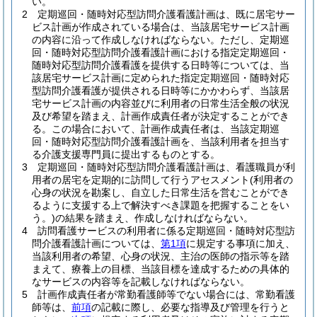
い。
2
定期巡回・随時対応型訪問介護看護計画は、既に居宅サー
ビス計画が作成されている場合は、当該居宅サービス計画
の内容に沿って作成しなければならない。
ただし、定期巡
回・随時対応型訪問介護看護計画における指定定期巡回・
随時対応型訪問介護看護を提供する日時等については、当
該居宅サービス計画に定められた指定定期巡回・随時対応
型訪問介護看護が提供される日時等にかかわらず、当該居
宅サービス計画の内容並びに利用者の日常生活全般の状況
及び希望を踏まえ、計画作成責任者が決定することができ
る。
この場合において、計画作成責任者は、当該定期巡
回・随時対応型訪問介護看護計画を、当該利用者を担当す
る介護支援専門員に提出するものとする。
3
定期巡回・随時対応型訪問介護看護計画は、看護職員が利
用者の居宅を定期的に訪問して行うアセスメント
(利用者の
心身の状況を勘案し、自立した日常生活を営むことができ
るように支援する上で解決すべき課題を把握することをい
う。)
の結果を踏まえ、作成しなければならない。
4
訪問看護サービスの利用者に係る定期巡回・随時対応型訪
問介護看護計画については、
第1項
に規定する事項に加え、
当該利用者の希望、心身の状況、主治の医師の指示等を踏
まえて、療養上の目標、当該目標を達成するための具体的
なサービスの内容等を記載しなければならない。
5
計画作成責任者が常勤看護師等でない場合には、常勤看護
師等は、
前項
の記載に際し、必要な指導及び管理を行うと