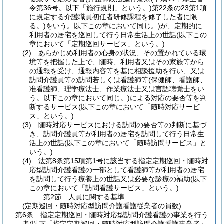
令第36号。以下「施行規則」という。)
第22条の23第1項
に規定する介護職員初任者研修課程を修了した者に限
る。)
をいう。以下この章において同じ。)
が、定期的に
利用者の居宅を巡回して行う日常生活上の世話
(以下この
章において「定期巡回サービス」という。)
(2)
あらかじめ利用者の心身の状況、その置かれている環
境等を把握した上で、随時、利用者又はその家族等から
の通報を受け、通報内容等を基に相談援助を行い、又は
訪問介護員等の訪問若しくは看護師等
(保健師、看護師、
准看護師、理学療法士、作業療法士又は言語聴覚士をい
う。以下この章において同じ。)
による対応の要否等を判
断するサービス
(以下この章において「随時対応サービ
ス」という。)
(3)
随時対応サービスにおける訪問の要否等の判断に基づ
き、訪問介護員等が利用者の居宅を訪問して行う日常生
活上の世話
(以下この章において「随時訪問サービス」と
いう。)
(4)
法第8条第15項第1号に該当する指定定期巡回・随時対
応型訪問介護看護の一部として看護師等が利用者の居宅
を訪問して行う療養上の世話又は必要な診療の補助
(以下
この章において「訪問看護サービス」という。)
第2節
人員に関する基準
(定期巡回・随時対応型訪問介護看護従業者の員数)
第6条
指定定期巡回・随時対応型訪問介護看護の事業を行う