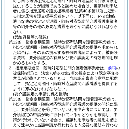
対し自ら適切な指定定期巡回・随時対応型訪問介護看護を
提供することが困難であると認めた場合は、当該利用申込
者に係る指定居宅介護支援事業者
(法第46条第1項に規定す
る指定居宅介護支援事業者をいう。以下同じ。)
への連絡、
適当な他の指定定期巡回・随時対応型訪問介護看護事業者
等の紹介その他の必要な措置を速やかに講じなければなら
ない。
(受給資格等の確認)
第12条
指定定期巡回・随時対応型訪問介護看護事業者は、
指定定期巡回・随時対応型訪問介護看護の提供を求められ
た場合は、その者の提示する被保険者証によって、被保険
者資格、要介護認定の有無及び要介護認定の有効期間を確
かめるものとする。
2
指定定期巡回・随時対応型訪問介護看護事業者は、
前項
の
被保険者証に、法第78条の3第2項の規定により認定審査会
意見が記載されているときは、当該認定審査会意見に配慮
して、指定定期巡回・随時対応型訪問介護看護を提供する
ように努めなければならない。
(要介護認定の申請に係る援助)
第13条
指定定期巡回・随時対応型訪問介護看護事業者は、
指定定期巡回・随時対応型訪問介護看護の提供の開始に際
し、要介護認定を受けていない利用申込者については、要
介護認定の申請が既に行われているかどうかを確認し、申
請が行われていない場合は、当該利用申込者の意思を踏ま
えて速やかに当該申請が行われるよう必要な援助を行わな