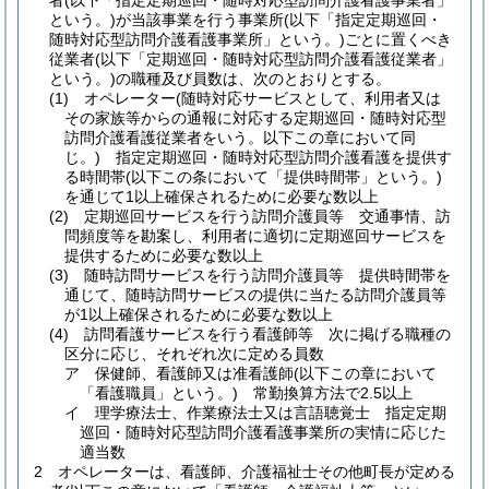
者
(以下「指定定期巡回・随時対応型訪問介護看護事業者」
という。)
が当該事業を行う事業所
(以下「指定定期巡回・
随時対応型訪問介護看護事業所」という。)
ごとに置くべき
従業者
(以下「定期巡回・随時対応型訪問介護看護従業者」
という。)
の職種及び員数は、次のとおりとする。
(1)
オペレーター
(随時対応サービスとして、利用者又は
その家族等からの通報に対応する定期巡回・随時対応型
訪問介護看護従業者をいう。以下この章において同
じ。)
指定定期巡回・随時対応型訪問介護看護を提供す
る時間帯
(以下この条において「提供時間帯」という。)
を通じて1以上確保されるために必要な数以上
(2)
定期巡回サービスを行う訪問介護員等 交通事情、訪
問頻度等を勘案し、利用者に適切に定期巡回サービスを
提供するために必要な数以上
(3)
随時訪問サービスを行う訪問介護員等 提供時間帯を
通じて、随時訪問サービスの提供に当たる訪問介護員等
が1以上確保されるために必要な数以上
(4)
訪問看護サービスを行う看護師等 次に掲げる職種の
区分に応じ、それぞれ次に定める員数
ア
保健師、看護師又は准看護師
(以下この章において
「看護職員」という。)
常勤換算方法で2.5以上
イ
理学療法士、作業療法士又は言語聴覚士 指定定期
巡回・随時対応型訪問介護看護事業所の実情に応じた
適当数
2
オペレーターは、看護師、介護福祉士その他町長が定める