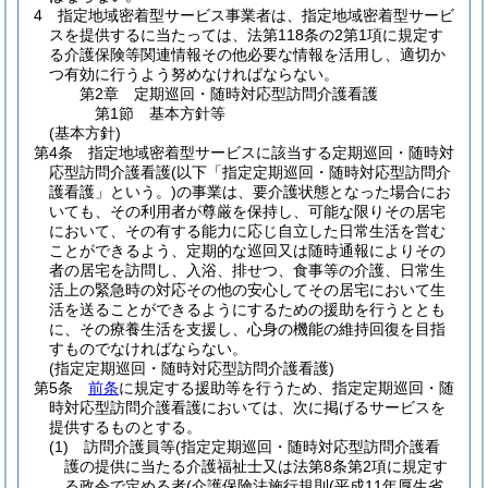
4
指定地域密着型サービス事業者は、指定地域密着型サービ
スを提供するに当たっては、法第118条の2第1項に規定す
る介護保険等関連情報その他必要な情報を活用し、適切か
つ有効に行うよう努めなければならない。
第2章
定期巡回・随時対応型訪問介護看護
第1節
基本方針等
(基本方針)
第4条
指定地域密着型サービスに該当する定期巡回・随時対
応型訪問介護看護
(以下「指定定期巡回・随時対応型訪問介
護看護」という。)
の事業は、要介護状態となった場合にお
いても、その利用者が尊厳を保持し、可能な限りその居宅
において、その有する能力に応じ自立した日常生活を営む
ことができるよう、定期的な巡回又は随時通報によりその
者の居宅を訪問し、入浴、排せつ、食事等の介護、日常生
活上の緊急時の対応その他の安心してその居宅において生
活を送ることができるようにするための援助を行うととも
に、その療養生活を支援し、心身の機能の維持回復を目指
すものでなければならない。
(指定定期巡回・随時対応型訪問介護看護)
第5条
前条
に規定する援助等を行うため、指定定期巡回・随
時対応型訪問介護看護においては、次に掲げるサービスを
提供するものとする。
(1)
訪問介護員等
(指定定期巡回・随時対応型訪問介護看
護の提供に当たる介護福祉士又は法第8条第2項に規定す
る政令で定める者
(介護保険法施行規則
(平成11年厚生省