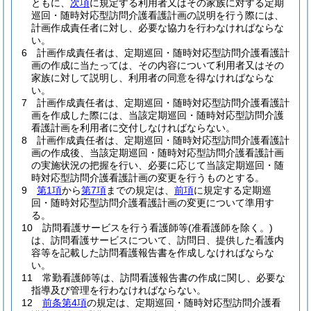
ともに、
次項
に規定する利用者又はその家族に対する定期
巡回・随時対応型訪問介護看護計画の説明を行う際には、
計画作成責任者に対し、必要な協力を行わなければならな
い。
6
計画作成責任者は、定期巡回・随時対応型訪問介護看護計
画の作成に当たっては、その内容について利用者又はその
家族に対して説明し、利用者の同意を得なければならな
い。
7
計画作成責任者は、定期巡回・随時対応型訪問介護看護計
画を作成した際には、当該定期巡回・随時対応型訪問介護
看護計画を利用者に交付しなければならない。
8
計画作成責任者は、定期巡回・随時対応型訪問介護看護計
画の作成後、当該定期巡回・随時対応型訪問介護看護計画
の実施状況の把握を行い、必要に応じて当該定期巡回・随
時対応型訪問介護看護計画の変更を行うものとする。
9
第1項
から
第7項
までの規定は、
前項
に規定する定期巡
回・随時対応型訪問介護看護計画の変更について準用す
る。
10
訪問看護サービスを行う看護師等
(准看護師を除く。)
は、訪問看護サービスについて、訪問日、提供した看護内
容等を記載した訪問看護報告書を作成しなければならな
い。
11
常勤看護師等は、訪問看護報告書の作成に関し、必要な
指導及び管理を行わなければならない。
12
前条第4項
の規定は、定期巡回・随時対応型訪問介護看