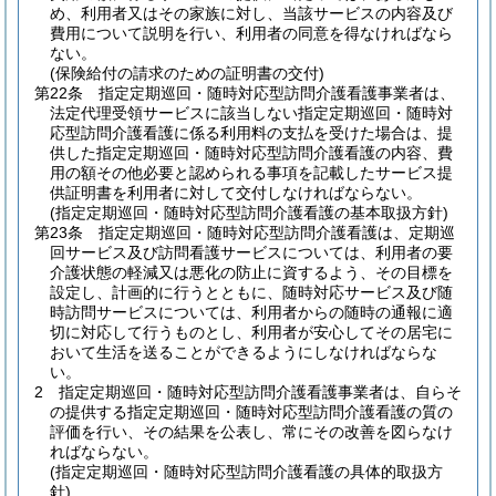
め、利用者又はその家族に対し、当該サービスの内容及び
費用について説明を行い、利用者の同意を得なければなら
ない。
(保険給付の請求のための証明書の交付)
第22条
指定定期巡回・随時対応型訪問介護看護事業者は、
法定代理受領サービスに該当しない指定定期巡回・随時対
応型訪問介護看護に係る利用料の支払を受けた場合は、提
供した指定定期巡回・随時対応型訪問介護看護の内容、費
用の額その他必要と認められる事項を記載したサービス提
供証明書を利用者に対して交付しなければならない。
(指定定期巡回・随時対応型訪問介護看護の基本取扱方針)
第23条
指定定期巡回・随時対応型訪問介護看護は、定期巡
回サービス及び訪問看護サービスについては、利用者の要
介護状態の軽減又は悪化の防止に資するよう、その目標を
設定し、計画的に行うとともに、随時対応サービス及び随
時訪問サービスについては、利用者からの随時の通報に適
切に対応して行うものとし、利用者が安心してその居宅に
おいて生活を送ることができるようにしなければならな
い。
2
指定定期巡回・随時対応型訪問介護看護事業者は、自らそ
の提供する指定定期巡回・随時対応型訪問介護看護の質の
評価を行い、その結果を公表し、常にその改善を図らなけ
ればならない。
(指定定期巡回・随時対応型訪問介護看護の具体的取扱方
針)