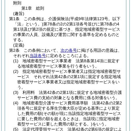
附則
第1章
総則
(趣旨)
第1条
この条例は、介護保険法
(平成9年法律第123号。以下
「法」という。)
第78条の2の2第1項各号並びに第78条の4
第1項及び第2項の規定に基づき、指定地域密着型サービス
の事業の人員、設備及び運営に関する基準を定めるものと
する。
(定義)
第2条
この条例において、
次の各号
に掲げる用語の意義は、
それぞれ
当該各号
に定めるところによる。
(1)
地域密着型サービス事業者 法第8条第14項に規定す
る地域密着型サービス事業を行う者をいう。
(2)
指定地域密着型サービス事業者又は指定地域密着型サ
ービス それぞれ法第42条の2第1項に規定する指定地域
密着型サービス事業者又は指定地域密着型サービスをい
う。
(3)
利用料 法第42条の2第1項に規定する地域密着型介護
サービス費の支給の対象となる費用に係る対価をいう。
(4)
地域密着型介護サービス費用基準額 法第42条の2第2
項各号に規定する厚生労働大臣が定める基準により算定
した費用の額
(その額が現に当該指定地域密着型サービス
に要した費用の額を超えるときは、当該現に指定地域密
着型サービスに要した費用の額とする。)
をいう。
(5)
法定代理受領サービス 法第42条の2第6項の規定によ