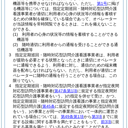
機器等を携帯させなければならない。
ただし、
第1号
に掲げ
る機器等については、指定定期巡回・随時対応型訪問介護
看護事業者が適切に利用者の心身の状況等の情報を蓄積す
るための体制を確保している場合であって、オペレーター
が当該情報を常時閲覧できるときは、これを備えないこと
ができる。
(1)
利用者の心身の状況等の情報を蓄積することができる
機器等
(2)
随時適切に利用者からの通報を受けることができる通
信機器等
3
指定定期巡回・随時対応型訪問介護看護事業者は、利用者
が援助を必要とする状態となったときに適切にオペレータ
ーに通報できるよう、利用者に対し、通信のための端末機
器を配布しなければならない。
ただし、利用者が適切にオ
ペレーターに随時の通報を行うことができる場合は、この
限りでない。
4
指定定期巡回・随時対応型訪問介護看護事業者が指定夜間
対応型訪問介護事業者
(
第47条第1項
に規定する指定夜間対
応型訪問介護事業者をいう。)
の指定を併せて受け、かつ、
指定定期巡回・随時対応型訪問介護看護の事業と指定夜間
対応型訪問介護
(
第45条
に規定する指定夜間対応型訪問介護
をいう。)
の事業とが同一の事業所において一体的に運営さ
れている場合については、
第49条第1項
から
第3項
までに規
定する設備に関する基準を満たすことをもって、
前3項
に規
定する基準を満たしているものとみなすことができる。