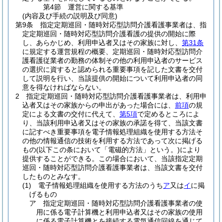
第4節
運営に関する基準
(内容及び手続の説明及び同意)
第9条
指定定期巡回・随時対応型訪問介護看護事業者は、指
定定期巡回・随時対応型訪問介護看護の提供の開始に際
し、あらかじめ、利用申込者又はその家族に対し、
第31条
に規定する運営規程の概要、定期巡回・随時対応型訪問介
護看護従業者の勤務の体制その他の利用申込者のサービス
の選択に資すると認められる重要事項を記した文書を交付
して説明を行い、当該提供の開始について利用申込者の同
意を得なければならない。
2
指定定期巡回・随時対応型訪問介護看護事業者は、利用申
込者又はその家族からの申出があった場合には、
前項
の規
定による文書の交付に代えて、
第5項
で定めるところによ
り、当該利用申込者又はその家族の承諾を得て、当該文書
に記すべき重要事項を電子情報処理組織を使用する方法そ
の他の情報通信の技術を利用する方法であって次に掲げる
もの
(以下この条において「電磁的方法」という。)
により
提供することができる。
この場合において、当該指定定期
巡回・随時対応型訪問介護看護事業者は、当該文書を交付
したものとみなす。
(1)
電子情報処理組織を使用する方法のうち
ア
又は
イ
に掲
げるもの
ア
指定定期巡回・随時対応型訪問介護看護事業者の使
用に係る電子計算機と利用申込者又はその家族の使用
に係る電子計算機とを接続する電気通信回線を通じて