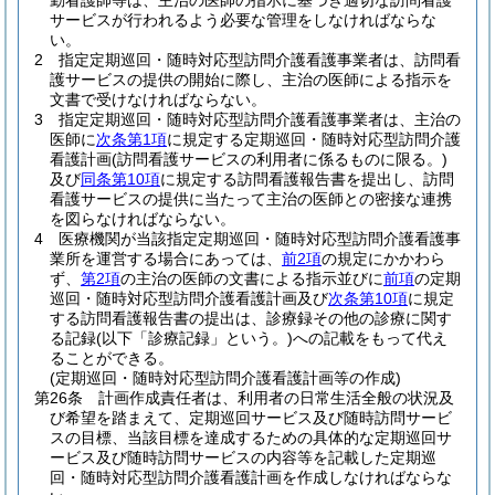
勤看護師等は、主治の医師の指示に基づき適切な訪問看護
サービスが行われるよう必要な管理をしなければならな
い。
2
指定定期巡回・随時対応型訪問介護看護事業者は、訪問看
護サービスの提供の開始に際し、主治の医師による指示を
文書で受けなければならない。
3
指定定期巡回・随時対応型訪問介護看護事業者は、主治の
医師に
次条第1項
に規定する定期巡回・随時対応型訪問介護
看護計画
(訪問看護サービスの利用者に係るものに限る。)
及び
同条第10項
に規定する訪問看護報告書を提出し、訪問
看護サービスの提供に当たって主治の医師との密接な連携
を図らなければならない。
4
医療機関が当該指定定期巡回・随時対応型訪問介護看護事
業所を運営する場合にあっては、
前2項
の規定にかかわら
ず、
第2項
の主治の医師の文書による指示並びに
前項
の定期
巡回・随時対応型訪問介護看護計画及び
次条第10項
に規定
する訪問看護報告書の提出は、診療録その他の診療に関す
る記録
(以下「診療記録」という。)
への記載をもって代え
ることができる。
(定期巡回・随時対応型訪問介護看護計画等の作成)
第26条
計画作成責任者は、利用者の日常生活全般の状況及
び希望を踏まえて、定期巡回サービス及び随時訪問サービ
スの目標、当該目標を達成するための具体的な定期巡回サ
ービス及び随時訪問サービスの内容等を記載した定期巡
回・随時対応型訪問介護看護計画を作成しなければならな