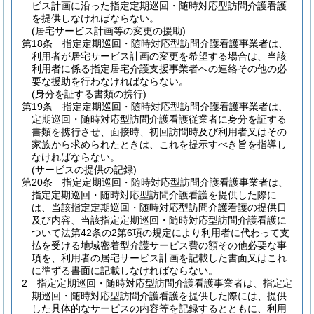
ビス計画に沿った指定定期巡回・随時対応型訪問介護看護
を提供しなければならない。
(居宅サービス計画等の変更の援助)
第18条
指定定期巡回・随時対応型訪問介護看護事業者は、
利用者が居宅サービス計画の変更を希望する場合は、当該
利用者に係る指定居宅介護支援事業者への連絡その他の必
要な援助を行わなければならない。
(身分を証する書類の携行)
第19条
指定定期巡回・随時対応型訪問介護看護事業者は、
定期巡回・随時対応型訪問介護看護従業者に身分を証する
書類を携行させ、面接時、初回訪問時及び利用者又はその
家族から求められたときは、これを提示すべき旨を指導し
なければならない。
(サービスの提供の記録)
第20条
指定定期巡回・随時対応型訪問介護看護事業者は、
指定定期巡回・随時対応型訪問介護看護を提供した際に
は、当該指定定期巡回・随時対応型訪問介護看護の提供日
及び内容、当該指定定期巡回・随時対応型訪問介護看護に
ついて法第42条の2第6項の規定により利用者に代わって支
払を受ける地域密着型介護サービス費の額その他必要な事
項を、利用者の居宅サービス計画を記載した書面又はこれ
に準ずる書面に記載しなければならない。
2
指定定期巡回・随時対応型訪問介護看護事業者は、指定定
期巡回・随時対応型訪問介護看護を提供した際には、提供
した具体的なサービスの内容等を記録するとともに、利用