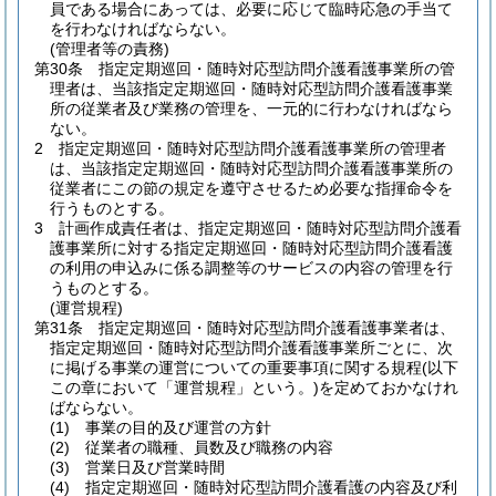
員である場合にあっては、必要に応じて臨時応急の手当て
を行わなければならない。
(管理者等の責務)
第30条
指定定期巡回・随時対応型訪問介護看護事業所の管
理者は、当該指定定期巡回・随時対応型訪問介護看護事業
所の従業者及び業務の管理を、一元的に行わなければなら
ない。
2
指定定期巡回・随時対応型訪問介護看護事業所の管理者
は、当該指定定期巡回・随時対応型訪問介護看護事業所の
従業者にこの節の規定を遵守させるため必要な指揮命令を
行うものとする。
3
計画作成責任者は、指定定期巡回・随時対応型訪問介護看
護事業所に対する指定定期巡回・随時対応型訪問介護看護
の利用の申込みに係る調整等のサービスの内容の管理を行
うものとする。
(運営規程)
第31条
指定定期巡回・随時対応型訪問介護看護事業者は、
指定定期巡回・随時対応型訪問介護看護事業所ごとに、次
に掲げる事業の運営についての重要事項に関する規程
(以下
この章において「運営規程」という。)
を定めておかなけれ
ばならない。
(1)
事業の目的及び運営の方針
(2)
従業者の職種、員数及び職務の内容
(3)
営業日及び営業時間
(4)
指定定期巡回・随時対応型訪問介護看護の内容及び利