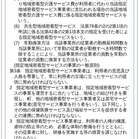
り地域密着型介護サービス費が利用者に代わり当該指定
地域密着型サービス事業者に支払われる場合の当該地域
密着型介護サービス費に係る指定地域密着型サービスを
いう。
(6)
共生型地域密着型サービス 法第78条の2の2第1項の
申請に係る法第42条の2第1項本文の指定を受けた者によ
る指定地域密着型サービスをいう。
(7)
常勤換算方法 当該事業所の従業者の勤務延時間数を
当該事業所において常勤の従業者が勤務すべき時間数で
除することにより、当該事業所の従業者の員数を常勤の
従業者の員数に換算する方法をいう。
(指定地域密着型サービスの事業の一般原則)
第3条
指定地域密着型サービス事業者は、利用者の意思及び
人格を尊重して、常に利用者の立場に立ったサービスの提
供に努めなければならない。
2
指定地域密着型サービス事業者は、指定地域密着型サービ
スの事業を運営するに当たっては、地域との結び付きを重
視し、町、他の地域密着型サービス事業者又は居宅サービ
ス事業者
(居宅サービス事業を行う者をいう。以下同じ。)
その他の保健医療サービス及び福祉サービスを提供する者
との連携に努めなければならない。
3
指定地域密着型サービス事業者は、利用者の人権の擁護、
虐待の防止等のため、必要な体制の整備を行うとともに、
その従業者に対し、研修を実施する等の措置を講じなけれ
ばならない。