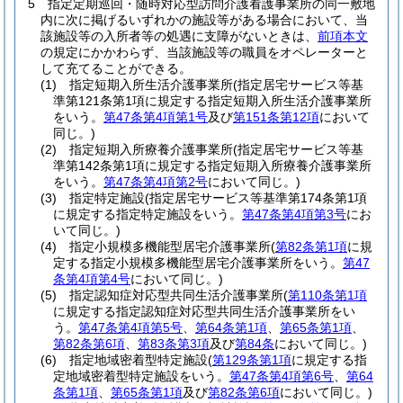
5
指定定期巡回・随時対応型訪問介護看護事業所の同一敷地
内に次に掲げるいずれかの施設等がある場合において、当
該施設等の入所者等の処遇に支障がないときは、
前項本文
の規定にかかわらず、当該施設等の職員をオペレーターと
して充てることができる。
(1)
指定短期入所生活介護事業所
(指定居宅サービス等基
準第121条第1項に規定する指定短期入所生活介護事業所
をいう。
第47条第4項第1号
及び
第151条第12項
において
同じ。)
(2)
指定短期入所療養介護事業所
(指定居宅サービス等基
準第142条第1項に規定する指定短期入所療養介護事業所
をいう。
第47条第4項第2号
において同じ。)
(3)
指定特定施設
(指定居宅サービス等基準第174条第1項
に規定する指定特定施設をいう。
第47条第4項第3号
にお
いて同じ。)
(4)
指定小規模多機能型居宅介護事業所
(
第82条第1項
に規
定する指定小規模多機能型居宅介護事業所をいう。
第47
条第4項第4号
において同じ。)
(5)
指定認知症対応型共同生活介護事業所
(
第110条第1項
に規定する指定認知症対応型共同生活介護事業所をい
う。
第47条第4項第5号
、
第64条第1項
、
第65条第1項
、
第82条第6項
、
第83条第3項
及び
第84条
において同じ。)
(6)
指定地域密着型特定施設
(
第129条第1項
に規定する指
定地域密着型特定施設をいう。
第47条第4項第6号
、
第64
条第1項
、
第65条第1項
及び
第82条第6項
において同じ。)