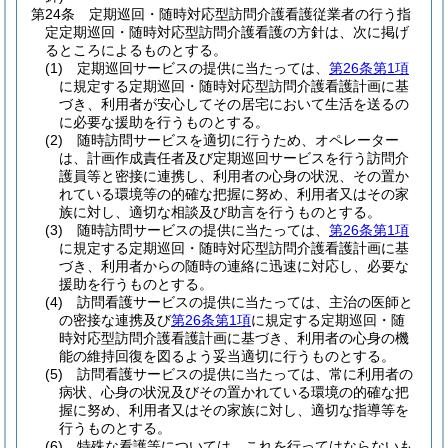
第24条
定期巡回・随時対応型訪問介護看護従業者の行う指
定定期巡回・随時対応型訪問介護看護の方針は、次に掲げ
るところによるものとする。
(1)
定期巡回サービスの提供に当たっては、
第26条第1項
に規定する定期巡回・随時対応型訪問介護看護計画に基
づき、利用者が安心してその居宅において生活を送るの
に必要な援助を行うものとする。
(2)
随時訪問サービスを適切に行うため、オペレーター
は、計画作成責任者及び定期巡回サービスを行う訪問介
護員等と密接に連携し、利用者の心身の状況、その置か
れている環境等の的確な把握に努め、利用者又はその家
族に対し、適切な相談及び助言を行うものとする。
(3)
随時訪問サービスの提供に当たっては、
第26条第1項
に規定する定期巡回・随時対応型訪問介護看護計画に基
づき、利用者からの随時の連絡に迅速に対応し、必要な
援助を行うものとする。
(4)
訪問看護サービスの提供に当たっては、主治の医師と
の密接な連携及び
第26条第1項
に規定する定期巡回・随
時対応型訪問介護看護計画に基づき、利用者の心身の機
能の維持回復を図るよう妥当適切に行うものとする。
(5)
訪問看護サービスの提供に当たっては、常に利用者の
病状、心身の状況及びその置かれている環境の的確な把
握に努め、利用者又はその家族に対し、適切な指導等を
行うものとする。
(6)
特殊な看護等については、これを行ってはならないも