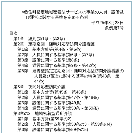
○藍住町指定地域密着型サービスの事業の人員、設備及
び運営に関する基準を定める条例
平成25年3月28日
条例第7号
目次
第1章
総則
(第1条～第3条)
第2章
定期巡回・随時対応型訪問介護看護
第1節
基本方針等
(第4条・第5条)
第2節
人員に関する基準
(第6条・第7条)
第3節
設備に関する基準
(第8条)
第4節
運営に関する基準
(第9条～第42条)
第5節
連携型指定定期巡回・随時対応型訪問介護看護の
人員及び運営に関する基準の特例
(第43条・第
44条)
第3章
夜間対応型訪問介護
第1節
基本方針等
(第45条・第46条)
第2節
人員に関する基準
(第47条・第48条)
第3節
設備に関する基準
(第49条)
第4節
運営に関する基準
(第50条～第59条)
第3章の2
地域密着型通所介護
第1節
基本方針
(第59条の2)
第2節
人員に関する基準
(第59条の3・第59条の4)
第3節
設備に関する基準
(第59条の5)