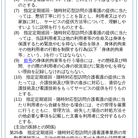
のとする。
(7)
指定定期巡回・随時対応型訪問介護看護の提供に当た
っては、懇切丁寧に行うことを旨とし、利用者又はその
家族に対し、サービスの提供方法等について、理解しや
すいように説明を行うものとする。
(8)
指定定期巡回・随時対応型訪問介護看護の提供に当た
っては、当該利用者又は他の利用者等の生命又は身体を
保護するため緊急やむを得ない場合を除き、身体的拘束
その他利用者の行動を制限する行為
(以下「身体的拘束
等」という。)
を行ってはならない。
(9)
前号
の身体的拘束等を行う場合には、その態様及び時
間、その際の利用者の心身の状況並びに緊急やむを得な
い理由を記録しなければならない。
(10)
指定定期巡回・随時対応型訪問介護看護の提供に当
たっては、介護技術及び医学の進歩に対応し、適切な介
護技術及び看護技術をもってサービスの提供を行うもの
とする。
(11)
指定定期巡回・随時対応型訪問介護看護の提供に当
たり利用者から合鍵を預かる場合には、その管理を厳重
に行うとともに、管理方法、紛失した場合の対処方法そ
の他必要な事項を記載した文書を利用者に交付するもの
とする。
(主治の医師との関係)
第25条
指定定期巡回・随時対応型訪問介護看護事業所の常