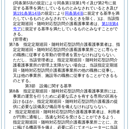
(同条第5項の規定により同条第1項第1号イ及び第2号に規
定する基準を満たしているものとみなされているとき及び
第191条第14項
の規定により
同条第4項
に規定する基準を満
たしているものとみなされているときを除く。)
は、当該指
定定期巡回・随時対応型訪問介護看護事業者は、
第1項第4
号ア
に規定する基準を満たしているものとみなすことがで
きる。
(管理者)
第7条
指定定期巡回・随時対応型訪問介護看護事業者は、指
定定期巡回・随時対応型訪問介護看護事業所ごとに専らそ
の職務に従事する常勤の管理者を置かなければならない。
ただし、当該管理者は、指定定期巡回・随時対応型訪問介
護看護事業所の管理上支障がない場合は、当該指定定期巡
回・随時対応型訪問介護看護事業所の他の職務に従事し、
又は他の事業所、施設等の職務に従事することができるも
のとする。
第3節
設備に関する基準
第8条
指定定期巡回・随時対応型訪問介護看護事業所には、
事業の運営を行うために必要な広さを有する専用の区画を
設けるほか、指定定期巡回・随時対応型訪問介護看護の提
供に必要な設備及び備品等を備えなければならない。
2
指定定期巡回・随時対応型訪問介護看護事業者は、利用者
が円滑に通報し、迅速な対応を受けることができるよう、
指定定期巡回・随時対応型訪問介護看護事業所ごとに、次
に掲げる機器等を備え、必要に応じてオペレーターに当該