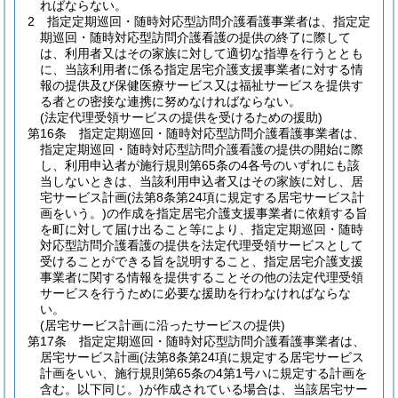
ればならない。
2
指定定期巡回・随時対応型訪問介護看護事業者は、指定定
期巡回・随時対応型訪問介護看護の提供の終了に際して
は、利用者又はその家族に対して適切な指導を行うととも
に、当該利用者に係る指定居宅介護支援事業者に対する情
報の提供及び保健医療サービス又は福祉サービスを提供す
る者との密接な連携に努めなければならない。
(法定代理受領サービスの提供を受けるための援助)
第16条
指定定期巡回・随時対応型訪問介護看護事業者は、
指定定期巡回・随時対応型訪問介護看護の提供の開始に際
し、利用申込者が施行規則第65条の4各号のいずれにも該
当しないときは、当該利用申込者又はその家族に対し、居
宅サービス計画
(法第8条第24項に規定する居宅サービス計
画をいう。)
の作成を指定居宅介護支援事業者に依頼する旨
を町に対して届け出ること等により、指定定期巡回・随時
対応型訪問介護看護の提供を法定代理受領サービスとして
受けることができる旨を説明すること、指定居宅介護支援
事業者に関する情報を提供することその他の法定代理受領
サービスを行うために必要な援助を行わなければならな
い。
(居宅サービス計画に沿ったサービスの提供)
第17条
指定定期巡回・随時対応型訪問介護看護事業者は、
居宅サービス計画
(法第8条第24項に規定する居宅サービス
計画をいい、施行規則第65条の4第1号ハに規定する計画を
含む。以下同じ。)
が作成されている場合は、当該居宅サー