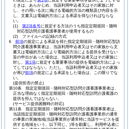
の規定により
第1項
に規定する重要事項を提供しようとする
ときは、あらかじめ、当該利用申込者又はその家族に対
し、その用いる次に掲げる電磁的方法の種類及び内容を示
し、文書又は電磁的方法による承諾を得なければならな
い。
(1)
第2項各号
に規定する方法のうち指定定期巡回・随時
対応型訪問介護看護事業者が使用するもの
(2)
ファイルへの記録の方式
6
前項
の規定による承諾を得た指定定期巡回・随時対応型訪
問介護看護事業者は、当該利用申込者又はその家族から文
書又は電磁的方法により電磁的方法による提供を受けない
旨の申出があった場合は、当該利用申込者又はその家族に
対し、
第1項
に規定する重要事項の提供を電磁的方法によっ
てしてはならない。
ただし、当該利用申込者又はその家族
が再び
前項
の規定による承諾をした場合は、この限りでな
い。
(提供拒否の禁止)
第10条
指定定期巡回・随時対応型訪問介護看護事業者は、
正当な理由なく指定定期巡回・随時対応型訪問介護看護の
提供を拒んではならない。
(サービス提供困難時の対応)
第11条
指定定期巡回・随時対応型訪問介護看護事業者は、
当該指定定期巡回・随時対応型訪問介護看護事業所の通常
の事業の実施地域
(当該事業所が通常時に当該サービスを提
供する地域をいう。以下同じ。)
等を勘案し、利用申込者に