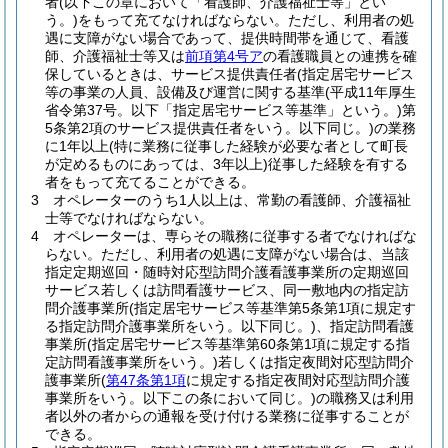
者
(以下この章において「看護師、介護福祉士等」とい
う。)
をもって充てなければならない。
ただし、利用者の処
遇に支障がない場合であって、提供時間帯を通じて、看護
師、介護福祉士等又は
前項第4号ア
の看護職員との連携を確
保しているときは、サービス提供責任者
(指定居宅サービス
等の事業の人員、設備及び運営に関する基準
(平成11年厚生
省令第37号。以下「指定居宅サービス等基準」という。)
第
5条第2項のサービス提供責任者をいう。以下同じ。)
の業務
に1年以上
(特に業務に従事した経験が必要な者として町長
が定めるものにあっては、3年以上)
従事した経験を有する
者をもって充てることができる。
3
オペレーターのうち1人以上は、常勤の看護師、介護福祉
士等でなければならない。
4
オペレーターは、専らその職務に従事する者でなければな
らない。
ただし、利用者の処遇に支障がない場合は、当該
指定定期巡回・随時対応型訪問介護看護事業所の定期巡回
サービス若しくは訪問看護サービス、同一敷地内の指定訪
問介護事業所
(指定居宅サービス等基準第5条第1項に規定す
る指定訪問介護事業所をいう。以下同じ。)
、指定訪問看護
事業所
(指定居宅サービス等基準第60条第1項に規定する指
定訪問看護事業所をいう。)
若しくは指定夜間対応型訪問介
護事業所
(
第47条第1項
に規定する指定夜間対応型訪問介護
事業所をいう。以下この条において同じ。)
の職務又は利用
者以外の者からの通報を受け付ける業務に従事することが
できる。