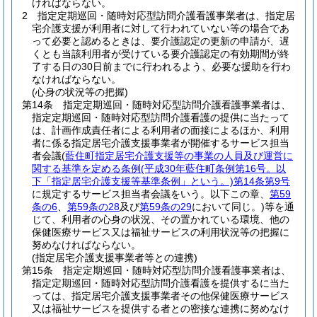
ければならない。
2
指定定期巡回・随時対応型訪問介護看護事業者は、指定居
宅介護支援が利用者に対して行われていない等の場合であ
って必要と認めるときは、要介護認定の更新の申請が、遅
くとも当該利用者が受けている要介護認定の有効期間が終
了する日の30日前までに行われるよう、必要な援助を行わ
なければならない。
(心身の状況等の把握)
第14条
指定定期巡回・随時対応型訪問介護看護事業者は、
指定定期巡回・随時対応型訪問介護看護の提供に当たって
は、計画作成責任者による利用者の面接によるほか、利用
者に係る指定居宅介護支援事業者が開催するサービス担当
者会議
(
藍住町指定居宅介護支援等の事業の人員及び運営に
関する基準を定める条例
(平成30年藍住町条例第16号。以
下「指定居宅介護支援等基準条例」という。)
第14条第9号
に規定するサービス担当者会議をいう。以下この章、
第59
条の6
、
第59条の28
及び
第59条の29
において同じ。)
等を通
じて、利用者の心身の状況、その置かれている環境、他の
保健医療サービス又は福祉サービスの利用状況等の把握に
努めなければならない。
(指定居宅介護支援事業者等との連携)
第15条
指定定期巡回・随時対応型訪問介護看護事業者は、
指定定期巡回・随時対応型訪問介護看護を提供するに当た
っては、指定居宅介護支援事業者その他保健医療サービス
又は福祉サービスを提供する者との密接な連携に努めなけ