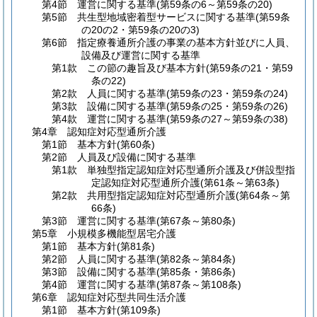
第4節
運営に関する基準
(第59条の6～第59条の20)
第5節
共生型地域密着型サービスに関する基準
(第59条
の20の2・第59条の20の3)
第6節
指定療養通所介護の事業の基本方針並びに人員、
設備及び運営に関する基準
第1款
この節の趣旨及び基本方針
(第59条の21・第59
条の22)
第2款
人員に関する基準
(第59条の23・第59条の24)
第3款
設備に関する基準
(第59条の25・第59条の26)
第4款
運営に関する基準
(第59条の27～第59条の38)
第4章
認知症対応型通所介護
第1節
基本方針
(第60条)
第2節
人員及び設備に関する基準
第1款
単独型指定認知症対応型通所介護及び併設型指
定認知症対応型通所介護
(第61条～第63条)
第2款
共用型指定認知症対応型通所介護
(第64条～第
66条)
第3節
運営に関する基準
(第67条～第80条)
第5章
小規模多機能型居宅介護
第1節
基本方針
(第81条)
第2節
人員に関する基準
(第82条～第84条)
第3節
設備に関する基準
(第85条・第86条)
第4節
運営に関する基準
(第87条～第108条)
第6章
認知症対応型共同生活介護
第1節
基本方針
(第109条)