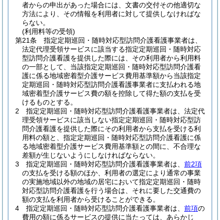
者からの申出があった場合には、文書の交付その他適切な
方法により、その情報を利用者に対して提供しなければな
らない。
(利用料等の受領)
第21条
指定定期巡回・随時対応型訪問介護看護事業者は、
法定代理受領サービスに該当する指定定期巡回・随時対応
型訪問介護看護を提供した際には、その利用者から利用料
の一部として、当該指定定期巡回・随時対応型訪問介護看
護に係る地域密着型介護サービス費用基準額から当該指定
定期巡回・随時対応型訪問介護看護事業者に支払われる地
域密着型介護サービス費の額を控除して得た額の支払を受
けるものとする。
2
指定定期巡回・随時対応型訪問介護看護事業者は、法定代
理受領サービスに該当しない指定定期巡回・随時対応型訪
問介護看護を提供した際にその利用者から支払を受ける利
用料の額と、指定定期巡回・随時対応型訪問介護看護に係
る地域密着型介護サービス費用基準額との間に、不合理な
差額が生じないようにしなければならない。
3
指定定期巡回・随時対応型訪問介護看護事業者は、
前2項
の支払を受ける額のほか、利用者の選定により通常の事業
の実施地域以外の地域の居宅において指定定期巡回・随時
対応型訪問介護看護を行う場合は、それに要した交通費の
額の支払を利用者から受けることができる。
4
指定定期巡回・随時対応型訪問介護看護事業者は、
前項
の
費用の額に係るサービスの提供に当たっては、あらかじ