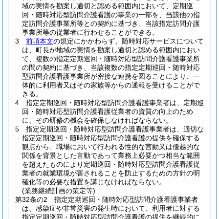
域の実情を勘案し適切と認める範囲内において、定期巡
回・随時対応型訪問介護看護の事業の一部を、当該他の指
定訪問介護事業所等との契約に基づき、当該指定訪問介護
事業所等の従業者に行わせることができる。
3
前項本文
の規定にかかわらず、随時対応サービスについて
は、町長が地域の実情を勘案し適切と認める範囲内におい
て、複数の指定定期巡回・随時対応型訪問介護看護事業所
の間の契約に基づき、当該複数の指定定期巡回・随時対応
型訪問介護看護事業所が密接な連携を図ることにより、一
体的に利用者又はその家族等からの通報を受けることがで
きる。
4
指定定期巡回・随時対応型訪問介護看護事業者は、定期巡
回・随時対応型訪問介護看護従業者の資質の向上のため
に、その研修の機会を確保しなければならない。
5
指定定期巡回・随時対応型訪問介護看護事業者は、適切な
指定定期巡回・随時対応型訪問介護看護の提供を確保する
観点から、職場において行われる性的な言動又は優越的な
関係を背景とした言動であって業務上必要かつ相当な範囲
を超えたものにより定期巡回・随時対応型訪問介護看護従
業者の就業環境が害されることを防止するための方針の明
確化等の必要な措置を講じなければならない。
(業務継続計画の策定等)
第32条の2
指定定期巡回・随時対応型訪問介護看護事業者
は、感染症や非常災害の発生時において、利用者に対する
指定定期巡回・随時対応型訪問介護看護の提供を継続的に