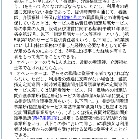
者
(以下この章において「看護師、介護福祉士等」とい
う。)
をもって充てなければならない。
ただし、利用者の処
遇に支障がない場合であって、提供時間帯を通じて、看護
師、介護福祉士等又は
前項第4号ア
の看護職員との連携を確
保しているときは、サービス提供責任者
(指定居宅サービス
等の事業の人員、設備及び運営に関する基準
(平成11年厚生
省令第37号。以下「指定居宅サービス等基準」という。)
第
5条第2項のサービス提供責任者をいう。以下同じ。)
の業務
に1年以上
(特に業務に従事した経験が必要な者として町長
が定めるものにあっては、3年以上)
従事した経験を有する
者をもって充てることができる。
3
オペレーターのうち1人以上は、常勤の看護師、介護福祉
士等でなければならない。
4
オペレーターは、専らその職務に従事する者でなければな
らない。
ただし、利用者の処遇に支障がない場合は、当該
指定定期巡回・随時対応型訪問介護看護事業所の定期巡回
サービス若しくは訪問看護サービス、同一敷地内の指定訪
問介護事業所
(指定居宅サービス等基準第5条第1項に規定す
る指定訪問介護事業所をいう。以下同じ。)
、指定訪問看護
事業所
(指定居宅サービス等基準第60条第1項に規定する指
定訪問看護事業所をいう。)
若しくは指定夜間対応型訪問介
護事業所
(
第47条第1項
に規定する指定夜間対応型訪問介護
事業所をいう。以下この条において同じ。)
の職務又は利用
者以外の者からの通報を受け付ける業務に従事することが
できる。