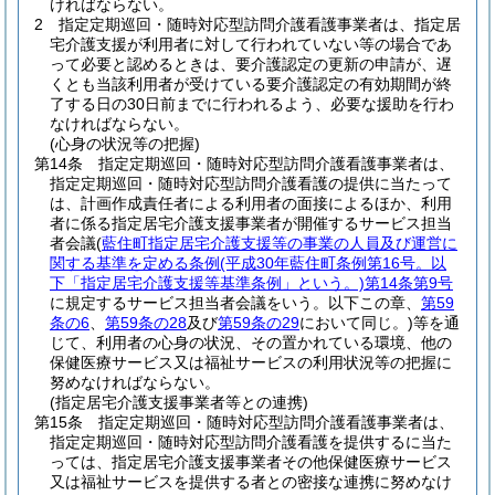
ければならない。
2
指定定期巡回・随時対応型訪問介護看護事業者は、指定居
宅介護支援が利用者に対して行われていない等の場合であ
って必要と認めるときは、要介護認定の更新の申請が、遅
くとも当該利用者が受けている要介護認定の有効期間が終
了する日の30日前までに行われるよう、必要な援助を行わ
なければならない。
(心身の状況等の把握)
第14条
指定定期巡回・随時対応型訪問介護看護事業者は、
指定定期巡回・随時対応型訪問介護看護の提供に当たって
は、計画作成責任者による利用者の面接によるほか、利用
者に係る指定居宅介護支援事業者が開催するサービス担当
者会議
(
藍住町指定居宅介護支援等の事業の人員及び運営に
関する基準を定める条例
(平成30年藍住町条例第16号。以
下「指定居宅介護支援等基準条例」という。)
第14条第9号
に規定するサービス担当者会議をいう。以下この章、
第59
条の6
、
第59条の28
及び
第59条の29
において同じ。)
等を通
じて、利用者の心身の状況、その置かれている環境、他の
保健医療サービス又は福祉サービスの利用状況等の把握に
努めなければならない。
(指定居宅介護支援事業者等との連携)
第15条
指定定期巡回・随時対応型訪問介護看護事業者は、
指定定期巡回・随時対応型訪問介護看護を提供するに当た
っては、指定居宅介護支援事業者その他保健医療サービス
又は福祉サービスを提供する者との密接な連携に努めなけ