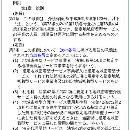
附則
第1章
総則
(趣旨)
第1条
この条例は、介護保険法
(平成9年法律第123号。以下
「法」という。)
第78条の2の2第1項各号並びに第78条の4
第1項及び第2項の規定に基づき、指定地域密着型サービス
の事業の人員、設備及び運営に関する基準を定めるものと
する。
(定義)
第2条
この条例において、
次の各号
に掲げる用語の意義は、
それぞれ
当該各号
に定めるところによる。
(1)
地域密着型サービス事業者 法第8条第14項に規定す
る地域密着型サービス事業を行う者をいう。
(2)
指定地域密着型サービス事業者又は指定地域密着型サ
ービス それぞれ法第42条の2第1項に規定する指定地域
密着型サービス事業者又は指定地域密着型サービスをい
う。
(3)
利用料 法第42条の2第1項に規定する地域密着型介護
サービス費の支給の対象となる費用に係る対価をいう。
(4)
地域密着型介護サービス費用基準額 法第42条の2第2
項各号に規定する厚生労働大臣が定める基準により算定
した費用の額
(その額が現に当該指定地域密着型サービス
に要した費用の額を超えるときは、当該現に指定地域密
着型サービスに要した費用の額とする。)
をいう。
(5)
法定代理受領サービス 法第42条の2第6項の規定によ