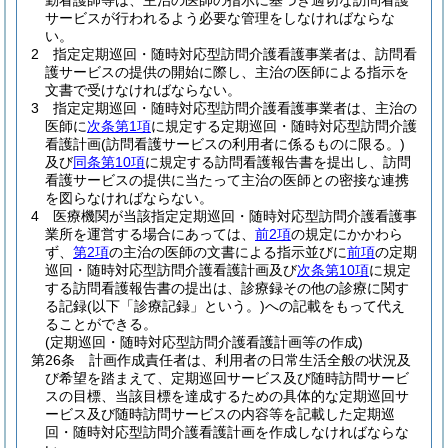
勤看護師等は、主治の医師の指示に基づき適切な訪問看護
サービスが行われるよう必要な管理をしなければならな
い。
2
指定定期巡回・随時対応型訪問介護看護事業者は、訪問看
護サービスの提供の開始に際し、主治の医師による指示を
文書で受けなければならない。
3
指定定期巡回・随時対応型訪問介護看護事業者は、主治の
医師に
次条第1項
に規定する定期巡回・随時対応型訪問介護
看護計画
(訪問看護サービスの利用者に係るものに限る。)
及び
同条第10項
に規定する訪問看護報告書を提出し、訪問
看護サービスの提供に当たって主治の医師との密接な連携
を図らなければならない。
4
医療機関が当該指定定期巡回・随時対応型訪問介護看護事
業所を運営する場合にあっては、
前2項
の規定にかかわら
ず、
第2項
の主治の医師の文書による指示並びに
前項
の定期
巡回・随時対応型訪問介護看護計画及び
次条第10項
に規定
する訪問看護報告書の提出は、診療録その他の診療に関す
る記録
(以下「診療記録」という。)
への記載をもって代え
ることができる。
(定期巡回・随時対応型訪問介護看護計画等の作成)
第26条
計画作成責任者は、利用者の日常生活全般の状況及
び希望を踏まえて、定期巡回サービス及び随時訪問サービ
スの目標、当該目標を達成するための具体的な定期巡回サ
ービス及び随時訪問サービスの内容等を記載した定期巡
回・随時対応型訪問介護看護計画を作成しなければならな