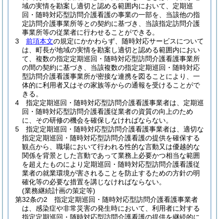
域の実情を勘案し適切と認める範囲内において、定期巡
回・随時対応型訪問介護看護の事業の一部を、当該他の指
定訪問介護事業所等との契約に基づき、当該指定訪問介護
事業所等の従業者に行わせることができる。
3
前項本文
の規定にかかわらず、随時対応サービスについて
は、町長が地域の実情を勘案し適切と認める範囲内におい
て、複数の指定定期巡回・随時対応型訪問介護看護事業所
の間の契約に基づき、当該複数の指定定期巡回・随時対応
型訪問介護看護事業所が密接な連携を図ることにより、一
体的に利用者又はその家族等からの通報を受けることがで
きる。
4
指定定期巡回・随時対応型訪問介護看護事業者は、定期巡
回・随時対応型訪問介護看護従業者の資質の向上のため
に、その研修の機会を確保しなければならない。
5
指定定期巡回・随時対応型訪問介護看護事業者は、適切な
指定定期巡回・随時対応型訪問介護看護の提供を確保する
観点から、職場において行われる性的な言動又は優越的な
関係を背景とした言動であって業務上必要かつ相当な範囲
を超えたものにより定期巡回・随時対応型訪問介護看護従
業者の就業環境が害されることを防止するための方針の明
確化等の必要な措置を講じなければならない。
(業務継続計画の策定等)
第32条の2
指定定期巡回・随時対応型訪問介護看護事業者
は、感染症や非常災害の発生時において、利用者に対する
指定定期巡回・随時対応型訪問介護看護の提供を継続的に