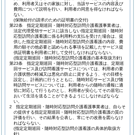
め、利用者又はその家族に対し、当該サービスの内容及び
費用について説明を行い、利用者の同意を得なければなら
ない。
(保険給付の請求のための証明書の交付)
第22条
指定定期巡回・随時対応型訪問介護看護事業者は、
法定代理受領サービスに該当しない指定定期巡回・随時対
応型訪問介護看護に係る利用料の支払を受けた場合は、提
供した指定定期巡回・随時対応型訪問介護看護の内容、費
用の額その他必要と認められる事項を記載したサービス提
供証明書を利用者に対して交付しなければならない。
(指定定期巡回・随時対応型訪問介護看護の基本取扱方針)
第23条
指定定期巡回・随時対応型訪問介護看護は、定期巡
回サービス及び訪問看護サービスについては、利用者の要
介護状態の軽減又は悪化の防止に資するよう、その目標を
設定し、計画的に行うとともに、随時対応サービス及び随
時訪問サービスについては、利用者からの随時の通報に適
切に対応して行うものとし、利用者が安心してその居宅に
おいて生活を送ることができるようにしなければならな
い。
2
指定定期巡回・随時対応型訪問介護看護事業者は、自らそ
の提供する指定定期巡回・随時対応型訪問介護看護の質の
評価を行い、その結果を公表し、常にその改善を図らなけ
ればならない。
(指定定期巡回・随時対応型訪問介護看護の具体的取扱方
針)