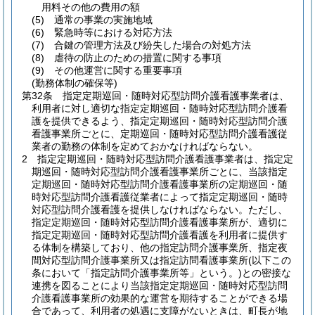
用料その他の費用の額
(5)
通常の事業の実施地域
(6)
緊急時等における対応方法
(7)
合鍵の管理方法及び紛失した場合の対処方法
(8)
虐待の防止のための措置に関する事項
(9)
その他運営に関する重要事項
(勤務体制の確保等)
第32条
指定定期巡回・随時対応型訪問介護看護事業者は、
利用者に対し適切な指定定期巡回・随時対応型訪問介護看
護を提供できるよう、指定定期巡回・随時対応型訪問介護
看護事業所ごとに、定期巡回・随時対応型訪問介護看護従
業者の勤務の体制を定めておかなければならない。
2
指定定期巡回・随時対応型訪問介護看護事業者は、指定定
期巡回・随時対応型訪問介護看護事業所ごとに、当該指定
定期巡回・随時対応型訪問介護看護事業所の定期巡回・随
時対応型訪問介護看護従業者によって指定定期巡回・随時
対応型訪問介護看護を提供しなければならない。
ただし、
指定定期巡回・随時対応型訪問介護看護事業所が、適切に
指定定期巡回・随時対応型訪問介護看護を利用者に提供す
る体制を構築しており、他の指定訪問介護事業所、指定夜
間対応型訪問介護事業所又は指定訪問看護事業所
(以下この
条において「指定訪問介護事業所等」という。)
との密接な
連携を図ることにより当該指定定期巡回・随時対応型訪問
介護看護事業所の効果的な運営を期待することができる場
合であって、利用者の処遇に支障がないときは、町長が地