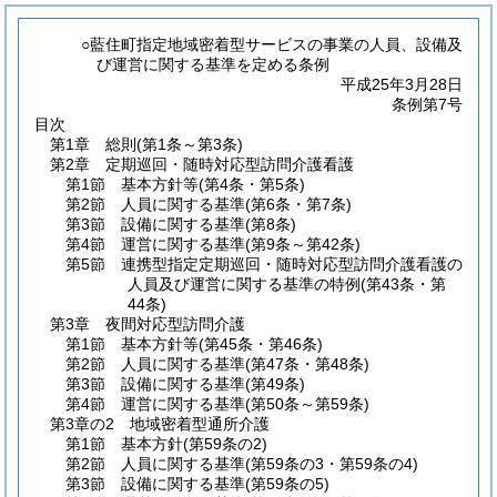
○藍住町指定地域密着型サービスの事業の人員、設備及
び運営に関する基準を定める条例
平成25年3月28日
条例第7号
目次
第1章
総則
(第1条～第3条)
第2章
定期巡回・随時対応型訪問介護看護
第1節
基本方針等
(第4条・第5条)
第2節
人員に関する基準
(第6条・第7条)
第3節
設備に関する基準
(第8条)
第4節
運営に関する基準
(第9条～第42条)
第5節
連携型指定定期巡回・随時対応型訪問介護看護の
人員及び運営に関する基準の特例
(第43条・第
44条)
第3章
夜間対応型訪問介護
第1節
基本方針等
(第45条・第46条)
第2節
人員に関する基準
(第47条・第48条)
第3節
設備に関する基準
(第49条)
第4節
運営に関する基準
(第50条～第59条)
第3章の2
地域密着型通所介護
第1節
基本方針
(第59条の2)
第2節
人員に関する基準
(第59条の3・第59条の4)
第3節
設備に関する基準
(第59条の5)