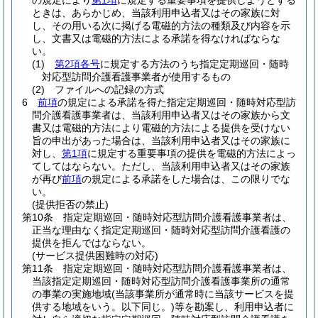
の規定により
第1項
に規定する重要事項を提供しようとする
ときは、あらかじめ、当該利用申込者又はその家族に対
し、その用いる次に掲げる電磁的方法の種類及び内容を示
し、文書又は電磁的方法による承諾を得なければならな
い。
(1)
第2項各号
に規定する方法のうち指定定期巡回・随時
対応型訪問介護看護事業者が使用するもの
(2)
ファイルへの記録の方式
6
前項
の規定による承諾を得た指定定期巡回・随時対応型訪
問介護看護事業者は、当該利用申込者又はその家族から文
書又は電磁的方法により電磁的方法による提供を受けない
旨の申出があった場合は、当該利用申込者又はその家族に
対し、
第1項
に規定する重要事項の提供を電磁的方法によっ
てしてはならない。
ただし、当該利用申込者又はその家族
が再び
前項
の規定による承諾をした場合は、この限りでな
い。
(提供拒否の禁止)
第10条
指定定期巡回・随時対応型訪問介護看護事業者は、
正当な理由なく指定定期巡回・随時対応型訪問介護看護の
提供を拒んではならない。
(サービス提供困難時の対応)
第11条
指定定期巡回・随時対応型訪問介護看護事業者は、
当該指定定期巡回・随時対応型訪問介護看護事業所の通常
の事業の実施地域
(当該事業所が通常時に当該サービスを提
供する地域をいう。以下同じ。)
等を勘案し、利用申込者に