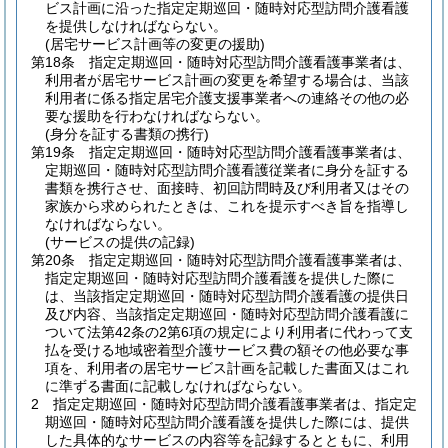
ビス計画に沿った指定定期巡回・随時対応型訪問介護看護
を提供しなければならない。
(居宅サービス計画等の変更の援助)
第18条
指定定期巡回・随時対応型訪問介護看護事業者は、
利用者が居宅サービス計画の変更を希望する場合は、当該
利用者に係る指定居宅介護支援事業者への連絡その他の必
要な援助を行わなければならない。
(身分を証する書類の携行)
第19条
指定定期巡回・随時対応型訪問介護看護事業者は、
定期巡回・随時対応型訪問介護看護従業者に身分を証する
書類を携行させ、面接時、初回訪問時及び利用者又はその
家族から求められたときは、これを提示すべき旨を指導し
なければならない。
(サービスの提供の記録)
第20条
指定定期巡回・随時対応型訪問介護看護事業者は、
指定定期巡回・随時対応型訪問介護看護を提供した際に
は、当該指定定期巡回・随時対応型訪問介護看護の提供日
及び内容、当該指定定期巡回・随時対応型訪問介護看護に
ついて法第42条の2第6項の規定により利用者に代わって支
払を受ける地域密着型介護サービス費の額その他必要な事
項を、利用者の居宅サービス計画を記載した書面又はこれ
に準ずる書面に記載しなければならない。
2
指定定期巡回・随時対応型訪問介護看護事業者は、指定定
期巡回・随時対応型訪問介護看護を提供した際には、提供
した具体的なサービスの内容等を記録するとともに、利用