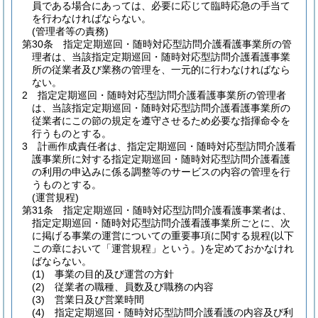
員である場合にあっては、必要に応じて臨時応急の手当て
を行わなければならない。
(管理者等の責務)
第30条
指定定期巡回・随時対応型訪問介護看護事業所の管
理者は、当該指定定期巡回・随時対応型訪問介護看護事業
所の従業者及び業務の管理を、一元的に行わなければなら
ない。
2
指定定期巡回・随時対応型訪問介護看護事業所の管理者
は、当該指定定期巡回・随時対応型訪問介護看護事業所の
従業者にこの節の規定を遵守させるため必要な指揮命令を
行うものとする。
3
計画作成責任者は、指定定期巡回・随時対応型訪問介護看
護事業所に対する指定定期巡回・随時対応型訪問介護看護
の利用の申込みに係る調整等のサービスの内容の管理を行
うものとする。
(運営規程)
第31条
指定定期巡回・随時対応型訪問介護看護事業者は、
指定定期巡回・随時対応型訪問介護看護事業所ごとに、次
に掲げる事業の運営についての重要事項に関する規程
(以下
この章において「運営規程」という。)
を定めておかなけれ
ばならない。
(1)
事業の目的及び運営の方針
(2)
従業者の職種、員数及び職務の内容
(3)
営業日及び営業時間
(4)
指定定期巡回・随時対応型訪問介護看護の内容及び利