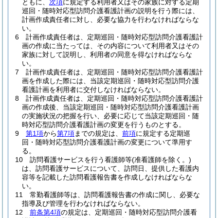
ともに、
次項
に規定する利用者又はその家族に対する定期
巡回・随時対応型訪問介護看護計画の説明を行う際には、
計画作成責任者に対し、必要な協力を行わなければならな
い。
6
計画作成責任者は、定期巡回・随時対応型訪問介護看護計
画の作成に当たっては、その内容について利用者又はその
家族に対して説明し、利用者の同意を得なければならな
い。
7
計画作成責任者は、定期巡回・随時対応型訪問介護看護計
画を作成した際には、当該定期巡回・随時対応型訪問介護
看護計画を利用者に交付しなければならない。
8
計画作成責任者は、定期巡回・随時対応型訪問介護看護計
画の作成後、当該定期巡回・随時対応型訪問介護看護計画
の実施状況の把握を行い、必要に応じて当該定期巡回・随
時対応型訪問介護看護計画の変更を行うものとする。
9
第1項
から
第7項
までの規定は、
前項
に規定する定期巡
回・随時対応型訪問介護看護計画の変更について準用す
る。
10
訪問看護サービスを行う看護師等
(准看護師を除く。)
は、訪問看護サービスについて、訪問日、提供した看護内
容等を記載した訪問看護報告書を作成しなければならな
い。
11
常勤看護師等は、訪問看護報告書の作成に関し、必要な
指導及び管理を行わなければならない。
12
前条第4項
の規定は、定期巡回・随時対応型訪問介護看