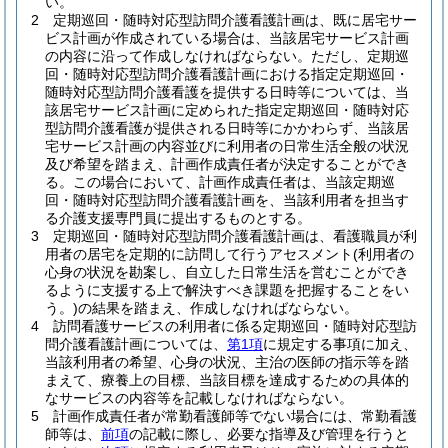
い。
2
定期巡回・随時対応型訪問介護看護計画は、既に居宅サー
ビス計画が作成されている場合は、当該居宅サービス計画
の内容に沿って作成しなければならない。
ただし、定期巡
回・随時対応型訪問介護看護計画における指定定期巡回・
随時対応型訪問介護看護を提供する日時等については、当
該居宅サービス計画に定められた指定定期巡回・随時対応
型訪問介護看護が提供される日時等にかかわらず、当該居
宅サービス計画の内容並びに利用者の日常生活全般の状況
及び希望を踏まえ、計画作成責任者が決定することができ
る。
この場合において、計画作成責任者は、当該定期巡
回・随時対応型訪問介護看護計画を、当該利用者を担当す
る介護支援専門員に提出するものとする。
3
定期巡回・随時対応型訪問介護看護計画は、看護職員が利
用者の居宅を定期的に訪問して行うアセスメント
(利用者の
心身の状況を勘案し、自立した日常生活を営むことができ
るように支援する上で解決すべき課題を把握することをい
う。)
の結果を踏まえ、作成しなければならない。
4
訪問看護サービスの利用者に係る定期巡回・随時対応型訪
問介護看護計画については、
第1項
に規定する事項に加え、
当該利用者の希望、心身の状況、主治の医師の指示等を踏
まえて、療養上の目標、当該目標を達成するための具体的
なサービスの内容等を記載しなければならない。
5
計画作成責任者が常勤看護師等でない場合には、常勤看護
師等は、
前項
の記載に際し、必要な指導及び管理を行うと