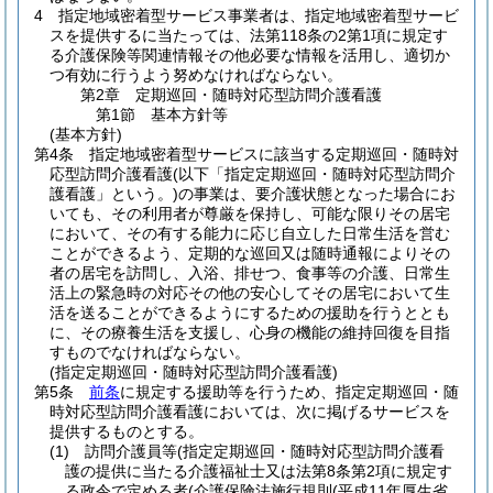
4
指定地域密着型サービス事業者は、指定地域密着型サービ
スを提供するに当たっては、法第118条の2第1項に規定す
る介護保険等関連情報その他必要な情報を活用し、適切か
つ有効に行うよう努めなければならない。
第2章
定期巡回・随時対応型訪問介護看護
第1節
基本方針等
(基本方針)
第4条
指定地域密着型サービスに該当する定期巡回・随時対
応型訪問介護看護
(以下「指定定期巡回・随時対応型訪問介
護看護」という。)
の事業は、要介護状態となった場合にお
いても、その利用者が尊厳を保持し、可能な限りその居宅
において、その有する能力に応じ自立した日常生活を営む
ことができるよう、定期的な巡回又は随時通報によりその
者の居宅を訪問し、入浴、排せつ、食事等の介護、日常生
活上の緊急時の対応その他の安心してその居宅において生
活を送ることができるようにするための援助を行うととも
に、その療養生活を支援し、心身の機能の維持回復を目指
すものでなければならない。
(指定定期巡回・随時対応型訪問介護看護)
第5条
前条
に規定する援助等を行うため、指定定期巡回・随
時対応型訪問介護看護においては、次に掲げるサービスを
提供するものとする。
(1)
訪問介護員等
(指定定期巡回・随時対応型訪問介護看
護の提供に当たる介護福祉士又は法第8条第2項に規定す
る政令で定める者
(介護保険法施行規則
(平成11年厚生省