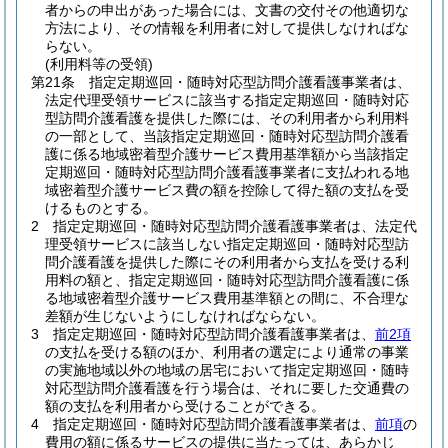
者からの申出があった場合には、文書の交付その他適切な
方法により、その情報を利用者に対して提供しなければな
らない。
(利用料等の受領)
第21条
指定定期巡回・随時対応型訪問介護看護事業者は、
法定代理受領サービスに該当する指定定期巡回・随時対応
型訪問介護看護を提供した際には、その利用者から利用料
の一部として、当該指定定期巡回・随時対応型訪問介護看
護に係る地域密着型介護サービス費用基準額から当該指定
定期巡回・随時対応型訪問介護看護事業者に支払われる地
域密着型介護サービス費の額を控除して得た額の支払を受
けるものとする。
2
指定定期巡回・随時対応型訪問介護看護事業者は、法定代
理受領サービスに該当しない指定定期巡回・随時対応型訪
問介護看護を提供した際にその利用者から支払を受ける利
用料の額と、指定定期巡回・随時対応型訪問介護看護に係
る地域密着型介護サービス費用基準額との間に、不合理な
差額が生じないようにしなければならない。
3
指定定期巡回・随時対応型訪問介護看護事業者は、
前2項
の支払を受ける額のほか、利用者の選定により通常の事業
の実施地域以外の地域の居宅において指定定期巡回・随時
対応型訪問介護看護を行う場合は、それに要した交通費の
額の支払を利用者から受けることができる。
4
指定定期巡回・随時対応型訪問介護看護事業者は、
前項
の
費用の額に係るサービスの提供に当たっては、あらかじ