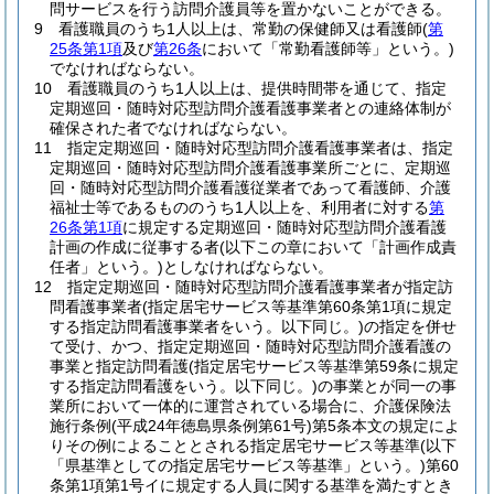
問サービスを行う訪問介護員等を置かないことができる。
9
看護職員のうち1人以上は、常勤の保健師又は看護師
(
第
25条第1項
及び
第26条
において「常勤看護師等」という。)
でなければならない。
10
看護職員のうち1人以上は、提供時間帯を通じて、指定
定期巡回・随時対応型訪問介護看護事業者との連絡体制が
確保された者でなければならない。
11
指定定期巡回・随時対応型訪問介護看護事業者は、指定
定期巡回・随時対応型訪問介護看護事業所ごとに、定期巡
回・随時対応型訪問介護看護従業者であって看護師、介護
福祉士等であるもののうち1人以上を、利用者に対する
第
26条第1項
に規定する定期巡回・随時対応型訪問介護看護
計画の作成に従事する者
(以下この章において「計画作成責
任者」という。)
としなければならない。
12
指定定期巡回・随時対応型訪問介護看護事業者が指定訪
問看護事業者
(指定居宅サービス等基準第60条第1項に規定
する指定訪問看護事業者をいう。以下同じ。)
の指定を併せ
て受け、かつ、指定定期巡回・随時対応型訪問介護看護の
事業と指定訪問看護
(指定居宅サービス等基準第59条に規定
する指定訪問看護をいう。以下同じ。)
の事業とが同一の事
業所において一体的に運営されている場合に、介護保険法
施行条例
(平成24年徳島県条例第61号)
第5条本文の規定によ
りその例によることとされる指定居宅サービス等基準
(以下
「県基準としての指定居宅サービス等基準」という。)
第60
条第1項第1号イに規定する人員に関する基準を満たすとき