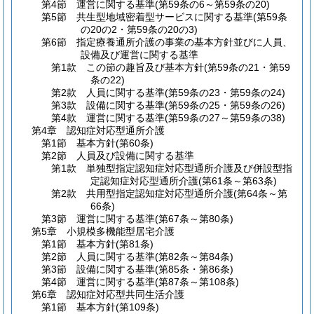
第4節
運営に関する基準
(第59条の6～第59条の20)
第5節
共生型地域密着型サービスに関する基準
(第59条
の20の2・第59条の20の3)
第6節
指定療養通所介護の事業の基本方針並びに人員、
設備及び運営に関する基準
第1款
この節の趣旨及び基本方針
(第59条の21・第59
条の22)
第2款
人員に関する基準
(第59条の23・第59条の24)
第3款
設備に関する基準
(第59条の25・第59条の26)
第4款
運営に関する基準
(第59条の27～第59条の38)
第4章
認知症対応型通所介護
第1節
基本方針
(第60条)
第2節
人員及び設備に関する基準
第1款
単独型指定認知症対応型通所介護及び併設型指
定認知症対応型通所介護
(第61条～第63条)
第2款
共用型指定認知症対応型通所介護
(第64条～第
66条)
第3節
運営に関する基準
(第67条～第80条)
第5章
小規模多機能型居宅介護
第1節
基本方針
(第81条)
第2節
人員に関する基準
(第82条～第84条)
第3節
設備に関する基準
(第85条・第86条)
第4節
運営に関する基準
(第87条～第108条)
第6章
認知症対応型共同生活介護
第1節
基本方針
(第109条)