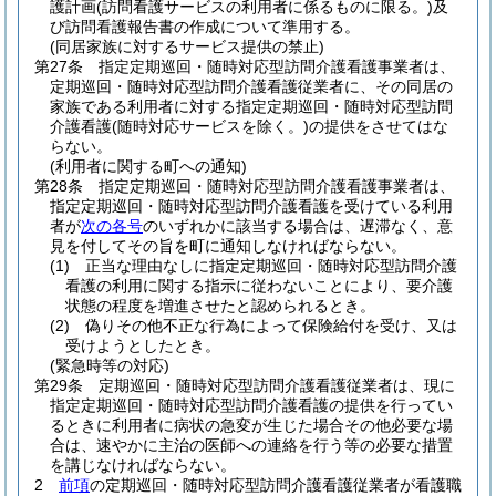
護計画
(訪問看護サービスの利用者に係るものに限る。)
及
び訪問看護報告書の作成について準用する。
(同居家族に対するサービス提供の禁止)
第27条
指定定期巡回・随時対応型訪問介護看護事業者は、
定期巡回・随時対応型訪問介護看護従業者に、その同居の
家族である利用者に対する指定定期巡回・随時対応型訪問
介護看護
(随時対応サービスを除く。)
の提供をさせてはな
らない。
(利用者に関する町への通知)
第28条
指定定期巡回・随時対応型訪問介護看護事業者は、
指定定期巡回・随時対応型訪問介護看護を受けている利用
者が
次の各号
のいずれかに該当する場合は、遅滞なく、意
見を付してその旨を町に通知しなければならない。
(1)
正当な理由なしに指定定期巡回・随時対応型訪問介護
看護の利用に関する指示に従わないことにより、要介護
状態の程度を増進させたと認められるとき。
(2)
偽りその他不正な行為によって保険給付を受け、又は
受けようとしたとき。
(緊急時等の対応)
第29条
定期巡回・随時対応型訪問介護看護従業者は、現に
指定定期巡回・随時対応型訪問介護看護の提供を行ってい
るときに利用者に病状の急変が生じた場合その他必要な場
合は、速やかに主治の医師への連絡を行う等の必要な措置
を講じなければならない。
2
前項
の定期巡回・随時対応型訪問介護看護従業者が看護職