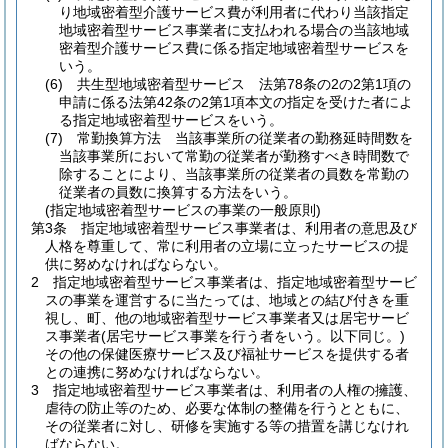
り地域密着型介護サービス費が利用者に代わり当該指定
地域密着型サービス事業者に支払われる場合の当該地域
密着型介護サービス費に係る指定地域密着型サービスを
いう。
(6)
共生型地域密着型サービス 法第78条の2の2第1項の
申請に係る法第42条の2第1項本文の指定を受けた者によ
る指定地域密着型サービスをいう。
(7)
常勤換算方法 当該事業所の従業者の勤務延時間数を
当該事業所において常勤の従業者が勤務すべき時間数で
除することにより、当該事業所の従業者の員数を常勤の
従業者の員数に換算する方法をいう。
(指定地域密着型サービスの事業の一般原則)
第3条
指定地域密着型サービス事業者は、利用者の意思及び
人格を尊重して、常に利用者の立場に立ったサービスの提
供に努めなければならない。
2
指定地域密着型サービス事業者は、指定地域密着型サービ
スの事業を運営するに当たっては、地域との結び付きを重
視し、町、他の地域密着型サービス事業者又は居宅サービ
ス事業者
(居宅サービス事業を行う者をいう。以下同じ。)
その他の保健医療サービス及び福祉サービスを提供する者
との連携に努めなければならない。
3
指定地域密着型サービス事業者は、利用者の人権の擁護、
虐待の防止等のため、必要な体制の整備を行うとともに、
その従業者に対し、研修を実施する等の措置を講じなけれ
ばならない。