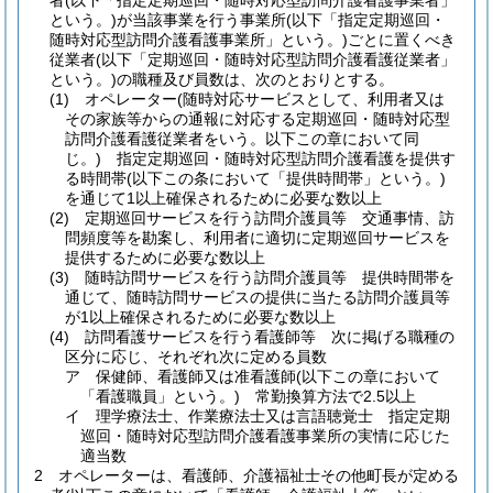
者
(以下「指定定期巡回・随時対応型訪問介護看護事業者」
という。)
が当該事業を行う事業所
(以下「指定定期巡回・
随時対応型訪問介護看護事業所」という。)
ごとに置くべき
従業者
(以下「定期巡回・随時対応型訪問介護看護従業者」
という。)
の職種及び員数は、次のとおりとする。
(1)
オペレーター
(随時対応サービスとして、利用者又は
その家族等からの通報に対応する定期巡回・随時対応型
訪問介護看護従業者をいう。以下この章において同
じ。)
指定定期巡回・随時対応型訪問介護看護を提供す
る時間帯
(以下この条において「提供時間帯」という。)
を通じて1以上確保されるために必要な数以上
(2)
定期巡回サービスを行う訪問介護員等 交通事情、訪
問頻度等を勘案し、利用者に適切に定期巡回サービスを
提供するために必要な数以上
(3)
随時訪問サービスを行う訪問介護員等 提供時間帯を
通じて、随時訪問サービスの提供に当たる訪問介護員等
が1以上確保されるために必要な数以上
(4)
訪問看護サービスを行う看護師等 次に掲げる職種の
区分に応じ、それぞれ次に定める員数
ア
保健師、看護師又は准看護師
(以下この章において
「看護職員」という。)
常勤換算方法で2.5以上
イ
理学療法士、作業療法士又は言語聴覚士 指定定期
巡回・随時対応型訪問介護看護事業所の実情に応じた
適当数
2
オペレーターは、看護師、介護福祉士その他町長が定める