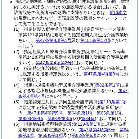
5
指定定期巡回・随時対応型訪問介護看護事業所の同一敷地
内に次に掲げるいずれかの施設等がある場合において、当
該施設等の入所者等の処遇に支障がないときは、
前項本文
の規定にかかわらず、当該施設等の職員をオペレーターと
して充てることができる。
(1)
指定短期入所生活介護事業所
(指定居宅サービス等基
準第121条第1項に規定する指定短期入所生活介護事業所
をいう。
第47条第4項第1号
及び
第151条第12項
において
同じ。)
(2)
指定短期入所療養介護事業所
(指定居宅サービス等基
準第142条第1項に規定する指定短期入所療養介護事業所
をいう。
第47条第4項第2号
において同じ。)
(3)
指定特定施設
(指定居宅サービス等基準第174条第1項
に規定する指定特定施設をいう。
第47条第4項第3号
にお
いて同じ。)
(4)
指定小規模多機能型居宅介護事業所
(
第82条第1項
に規
定する指定小規模多機能型居宅介護事業所をいう。
第47
条第4項第4号
において同じ。)
(5)
指定認知症対応型共同生活介護事業所
(
第110条第1項
に規定する指定認知症対応型共同生活介護事業所をい
う。
第47条第4項第5号
、
第64条第1項
、
第65条第1項
、
第82条第6項
、
第83条第3項
及び
第84条
において同じ。)
(6)
指定地域密着型特定施設
(
第129条第1項
に規定する指
定地域密着型特定施設をいう。
第47条第4項第6号
、
第64
条第1項
、
第65条第1項
及び
第82条第6項
において同じ。)