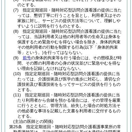
のとする。
(7)
指定定期巡回・随時対応型訪問介護看護の提供に当た
っては、懇切丁寧に行うことを旨とし、利用者又はその
家族に対し、サービスの提供方法等について、理解しや
すいように説明を行うものとする。
(8)
指定定期巡回・随時対応型訪問介護看護の提供に当た
っては、当該利用者又は他の利用者等の生命又は身体を
保護するため緊急やむを得ない場合を除き、身体的拘束
その他利用者の行動を制限する行為
(以下「身体的拘束
等」という。)
を行ってはならない。
(9)
前号
の身体的拘束等を行う場合には、その態様及び時
間、その際の利用者の心身の状況並びに緊急やむを得な
い理由を記録しなければならない。
(10)
指定定期巡回・随時対応型訪問介護看護の提供に当
たっては、介護技術及び医学の進歩に対応し、適切な介
護技術及び看護技術をもってサービスの提供を行うもの
とする。
(11)
指定定期巡回・随時対応型訪問介護看護の提供に当
たり利用者から合鍵を預かる場合には、その管理を厳重
に行うとともに、管理方法、紛失した場合の対処方法そ
の他必要な事項を記載した文書を利用者に交付するもの
とする。
(主治の医師との関係)
第25条
指定定期巡回・随時対応型訪問介護看護事業所の常