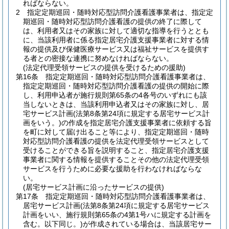
ればならない。
2
指定定期巡回・随時対応型訪問介護看護事業者は、指定定
期巡回・随時対応型訪問介護看護の提供の終了に際して
は、利用者又はその家族に対して適切な指導を行うととも
に、当該利用者に係る指定居宅介護支援事業者に対する情
報の提供及び保健医療サービス又は福祉サービスを提供す
る者との密接な連携に努めなければならない。
(法定代理受領サービスの提供を受けるための援助)
第16条
指定定期巡回・随時対応型訪問介護看護事業者は、
指定定期巡回・随時対応型訪問介護看護の提供の開始に際
し、利用申込者が施行規則第65条の4各号のいずれにも該
当しないときは、当該利用申込者又はその家族に対し、居
宅サービス計画
(法第8条第24項に規定する居宅サービス計
画をいう。)
の作成を指定居宅介護支援事業者に依頼する旨
を町に対して届け出ること等により、指定定期巡回・随時
対応型訪問介護看護の提供を法定代理受領サービスとして
受けることができる旨を説明すること、指定居宅介護支援
事業者に関する情報を提供することその他の法定代理受領
サービスを行うために必要な援助を行わなければならな
い。
(居宅サービス計画に沿ったサービスの提供)
第17条
指定定期巡回・随時対応型訪問介護看護事業者は、
居宅サービス計画
(法第8条第24項に規定する居宅サービス
計画をいい、施行規則第65条の4第1号ハに規定する計画を
含む。以下同じ。)
が作成されている場合は、当該居宅サー