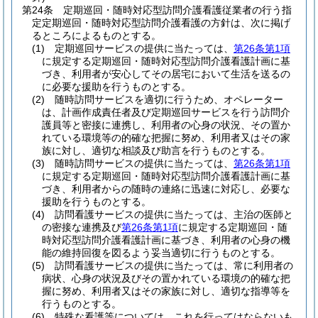
第24条
定期巡回・随時対応型訪問介護看護従業者の行う指
定定期巡回・随時対応型訪問介護看護の方針は、次に掲げ
るところによるものとする。
(1)
定期巡回サービスの提供に当たっては、
第26条第1項
に規定する定期巡回・随時対応型訪問介護看護計画に基
づき、利用者が安心してその居宅において生活を送るの
に必要な援助を行うものとする。
(2)
随時訪問サービスを適切に行うため、オペレーター
は、計画作成責任者及び定期巡回サービスを行う訪問介
護員等と密接に連携し、利用者の心身の状況、その置か
れている環境等の的確な把握に努め、利用者又はその家
族に対し、適切な相談及び助言を行うものとする。
(3)
随時訪問サービスの提供に当たっては、
第26条第1項
に規定する定期巡回・随時対応型訪問介護看護計画に基
づき、利用者からの随時の連絡に迅速に対応し、必要な
援助を行うものとする。
(4)
訪問看護サービスの提供に当たっては、主治の医師と
の密接な連携及び
第26条第1項
に規定する定期巡回・随
時対応型訪問介護看護計画に基づき、利用者の心身の機
能の維持回復を図るよう妥当適切に行うものとする。
(5)
訪問看護サービスの提供に当たっては、常に利用者の
病状、心身の状況及びその置かれている環境の的確な把
握に努め、利用者又はその家族に対し、適切な指導等を
行うものとする。
(6)
特殊な看護等については、これを行ってはならないも