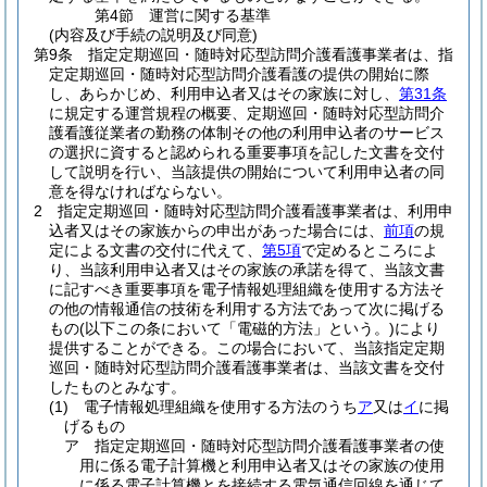
第4節
運営に関する基準
(内容及び手続の説明及び同意)
第9条
指定定期巡回・随時対応型訪問介護看護事業者は、指
定定期巡回・随時対応型訪問介護看護の提供の開始に際
し、あらかじめ、利用申込者又はその家族に対し、
第31条
に規定する運営規程の概要、定期巡回・随時対応型訪問介
護看護従業者の勤務の体制その他の利用申込者のサービス
の選択に資すると認められる重要事項を記した文書を交付
して説明を行い、当該提供の開始について利用申込者の同
意を得なければならない。
2
指定定期巡回・随時対応型訪問介護看護事業者は、利用申
込者又はその家族からの申出があった場合には、
前項
の規
定による文書の交付に代えて、
第5項
で定めるところによ
り、当該利用申込者又はその家族の承諾を得て、当該文書
に記すべき重要事項を電子情報処理組織を使用する方法そ
の他の情報通信の技術を利用する方法であって次に掲げる
もの
(以下この条において「電磁的方法」という。)
により
提供することができる。
この場合において、当該指定定期
巡回・随時対応型訪問介護看護事業者は、当該文書を交付
したものとみなす。
(1)
電子情報処理組織を使用する方法のうち
ア
又は
イ
に掲
げるもの
ア
指定定期巡回・随時対応型訪問介護看護事業者の使
用に係る電子計算機と利用申込者又はその家族の使用
に係る電子計算機とを接続する電気通信回線を通じて