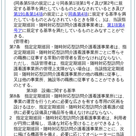
(同条第5項の規定により同条第1項第1号イ及び第2号に規
定する基準を満たしているものとみなされているとき及び
第191条第14項
の規定により
同条第4項
に規定する基準を満
たしているものとみなされているときを除く。)
は、当該指
定定期巡回・随時対応型訪問介護看護事業者は、
第1項第4
号ア
に規定する基準を満たしているものとみなすことがで
きる。
(管理者)
第7条
指定定期巡回・随時対応型訪問介護看護事業者は、指
定定期巡回・随時対応型訪問介護看護事業所ごとに専らそ
の職務に従事する常勤の管理者を置かなければならない。
ただし、当該管理者は、指定定期巡回・随時対応型訪問介
護看護事業所の管理上支障がない場合は、当該指定定期巡
回・随時対応型訪問介護看護事業所の他の職務に従事し、
又は他の事業所、施設等の職務に従事することができるも
のとする。
第3節
設備に関する基準
第8条
指定定期巡回・随時対応型訪問介護看護事業所には、
事業の運営を行うために必要な広さを有する専用の区画を
設けるほか、指定定期巡回・随時対応型訪問介護看護の提
供に必要な設備及び備品等を備えなければならない。
2
指定定期巡回・随時対応型訪問介護看護事業者は、利用者
が円滑に通報し、迅速な対応を受けることができるよう、
指定定期巡回・随時対応型訪問介護看護事業所ごとに、次
に掲げる機器等を備え、必要に応じてオペレーターに当該