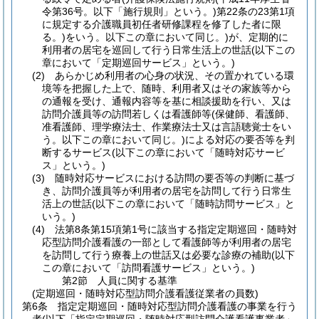
令第36号。以下「施行規則」という。)
第22条の23第1項
に規定する介護職員初任者研修課程を修了した者に限
る。)
をいう。以下この章において同じ。)
が、定期的に
利用者の居宅を巡回して行う日常生活上の世話
(以下この
章において「定期巡回サービス」という。)
(2)
あらかじめ利用者の心身の状況、その置かれている環
境等を把握した上で、随時、利用者又はその家族等から
の通報を受け、通報内容等を基に相談援助を行い、又は
訪問介護員等の訪問若しくは看護師等
(保健師、看護師、
准看護師、理学療法士、作業療法士又は言語聴覚士をい
う。以下この章において同じ。)
による対応の要否等を判
断するサービス
(以下この章において「随時対応サービ
ス」という。)
(3)
随時対応サービスにおける訪問の要否等の判断に基づ
き、訪問介護員等が利用者の居宅を訪問して行う日常生
活上の世話
(以下この章において「随時訪問サービス」と
いう。)
(4)
法第8条第15項第1号に該当する指定定期巡回・随時対
応型訪問介護看護の一部として看護師等が利用者の居宅
を訪問して行う療養上の世話又は必要な診療の補助
(以下
この章において「訪問看護サービス」という。)
第2節
人員に関する基準
(定期巡回・随時対応型訪問介護看護従業者の員数)
第6条
指定定期巡回・随時対応型訪問介護看護の事業を行う