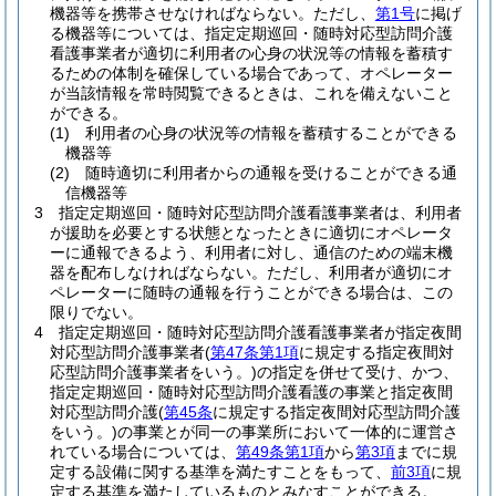
機器等を携帯させなければならない。
ただし、
第1号
に掲げ
る機器等については、指定定期巡回・随時対応型訪問介護
看護事業者が適切に利用者の心身の状況等の情報を蓄積す
るための体制を確保している場合であって、オペレーター
が当該情報を常時閲覧できるときは、これを備えないこと
ができる。
(1)
利用者の心身の状況等の情報を蓄積することができる
機器等
(2)
随時適切に利用者からの通報を受けることができる通
信機器等
3
指定定期巡回・随時対応型訪問介護看護事業者は、利用者
が援助を必要とする状態となったときに適切にオペレータ
ーに通報できるよう、利用者に対し、通信のための端末機
器を配布しなければならない。
ただし、利用者が適切にオ
ペレーターに随時の通報を行うことができる場合は、この
限りでない。
4
指定定期巡回・随時対応型訪問介護看護事業者が指定夜間
対応型訪問介護事業者
(
第47条第1項
に規定する指定夜間対
応型訪問介護事業者をいう。)
の指定を併せて受け、かつ、
指定定期巡回・随時対応型訪問介護看護の事業と指定夜間
対応型訪問介護
(
第45条
に規定する指定夜間対応型訪問介護
をいう。)
の事業とが同一の事業所において一体的に運営さ
れている場合については、
第49条第1項
から
第3項
までに規
定する設備に関する基準を満たすことをもって、
前3項
に規
定する基準を満たしているものとみなすことができる。