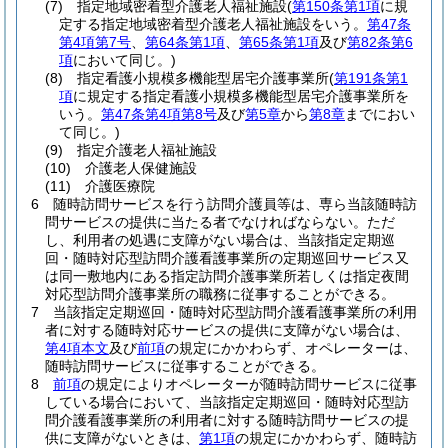
(7)
指定地域密着型介護老人福祉施設
(
第150条第1項
に規
定する指定地域密着型介護老人福祉施設をいう。
第47条
第4項第7号
、
第64条第1項
、
第65条第1項
及び
第82条第6
項
において同じ。)
(8)
指定看護小規模多機能型居宅介護事業所
(
第191条第1
項
に規定する指定看護小規模多機能型居宅介護事業所を
いう。
第47条第4項第8号
及び
第5章
から
第8章
までにおい
て同じ。)
(9)
指定介護老人福祉施設
(10)
介護老人保健施設
(11)
介護医療院
6
随時訪問サービスを行う訪問介護員等は、専ら当該随時訪
問サービスの提供に当たる者でなければならない。
ただ
し、利用者の処遇に支障がない場合は、当該指定定期巡
回・随時対応型訪問介護看護事業所の定期巡回サービス又
は同一敷地内にある指定訪問介護事業所若しくは指定夜間
対応型訪問介護事業所の職務に従事することができる。
7
当該指定定期巡回・随時対応型訪問介護看護事業所の利用
者に対する随時対応サービスの提供に支障がない場合は、
第4項本文
及び
前項
の規定にかかわらず、オペレーターは、
随時訪問サービスに従事することができる。
8
前項
の規定によりオペレーターが随時訪問サービスに従事
している場合において、当該指定定期巡回・随時対応型訪
問介護看護事業所の利用者に対する随時訪問サービスの提
供に支障がないときは、
第1項
の規定にかかわらず、随時訪