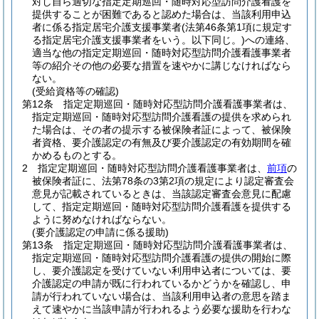
対し自ら適切な指定定期巡回・随時対応型訪問介護看護を
提供することが困難であると認めた場合は、当該利用申込
者に係る指定居宅介護支援事業者
(法第46条第1項に規定す
る指定居宅介護支援事業者をいう。以下同じ。)
への連絡、
適当な他の指定定期巡回・随時対応型訪問介護看護事業者
等の紹介その他の必要な措置を速やかに講じなければなら
ない。
(受給資格等の確認)
第12条
指定定期巡回・随時対応型訪問介護看護事業者は、
指定定期巡回・随時対応型訪問介護看護の提供を求められ
た場合は、その者の提示する被保険者証によって、被保険
者資格、要介護認定の有無及び要介護認定の有効期間を確
かめるものとする。
2
指定定期巡回・随時対応型訪問介護看護事業者は、
前項
の
被保険者証に、法第78条の3第2項の規定により認定審査会
意見が記載されているときは、当該認定審査会意見に配慮
して、指定定期巡回・随時対応型訪問介護看護を提供する
ように努めなければならない。
(要介護認定の申請に係る援助)
第13条
指定定期巡回・随時対応型訪問介護看護事業者は、
指定定期巡回・随時対応型訪問介護看護の提供の開始に際
し、要介護認定を受けていない利用申込者については、要
介護認定の申請が既に行われているかどうかを確認し、申
請が行われていない場合は、当該利用申込者の意思を踏ま
えて速やかに当該申請が行われるよう必要な援助を行わな