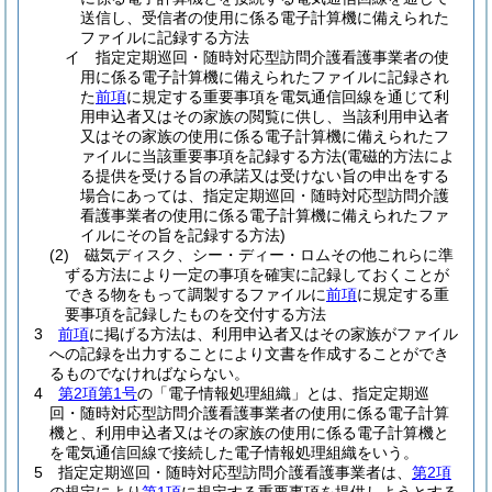
送信し、受信者の使用に係る電子計算機に備えられた
ファイルに記録する方法
イ
指定定期巡回・随時対応型訪問介護看護事業者の使
用に係る電子計算機に備えられたファイルに記録され
た
前項
に規定する重要事項を電気通信回線を通じて利
用申込者又はその家族の閲覧に供し、当該利用申込者
又はその家族の使用に係る電子計算機に備えられたフ
ァイルに当該重要事項を記録する方法
(電磁的方法によ
る提供を受ける旨の承諾又は受けない旨の申出をする
場合にあっては、指定定期巡回・随時対応型訪問介護
看護事業者の使用に係る電子計算機に備えられたファ
イルにその旨を記録する方法)
(2)
磁気ディスク、シー・ディー・ロムその他これらに準
ずる方法により一定の事項を確実に記録しておくことが
できる物をもって調製するファイルに
前項
に規定する重
要事項を記録したものを交付する方法
3
前項
に掲げる方法は、利用申込者又はその家族がファイル
への記録を出力することにより文書を作成することができ
るものでなければならない。
4
第2項第1号
の「電子情報処理組織」とは、指定定期巡
回・随時対応型訪問介護看護事業者の使用に係る電子計算
機と、利用申込者又はその家族の使用に係る電子計算機と
を電気通信回線で接続した電子情報処理組織をいう。
5
指定定期巡回・随時対応型訪問介護看護事業者は、
第2項