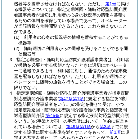
機器等を携帯させなければならない。
ただし、
第1号
に掲げ
る機器等については、指定定期巡回・随時対応型訪問介護
看護事業者が適切に利用者の心身の状況等の情報を蓄積す
るための体制を確保している場合であって、オペレーター
が当該情報を常時閲覧できるときは、これを備えないこと
ができる。
(1)
利用者の心身の状況等の情報を蓄積することができる
機器等
(2)
随時適切に利用者からの通報を受けることができる通
信機器等
3
指定定期巡回・随時対応型訪問介護看護事業者は、利用者
が援助を必要とする状態となったときに適切にオペレータ
ーに通報できるよう、利用者に対し、通信のための端末機
器を配布しなければならない。
ただし、利用者が適切にオ
ペレーターに随時の通報を行うことができる場合は、この
限りでない。
4
指定定期巡回・随時対応型訪問介護看護事業者が指定夜間
対応型訪問介護事業者
(
第47条第1項
に規定する指定夜間対
応型訪問介護事業者をいう。)
の指定を併せて受け、かつ、
指定定期巡回・随時対応型訪問介護看護の事業と指定夜間
対応型訪問介護
(
第45条
に規定する指定夜間対応型訪問介護
をいう。)
の事業とが同一の事業所において一体的に運営さ
れている場合については、
第49条第1項
から
第3項
までに規
定する設備に関する基準を満たすことをもって、
前3項
に規
定する基準を満たしているものとみなすことができる。