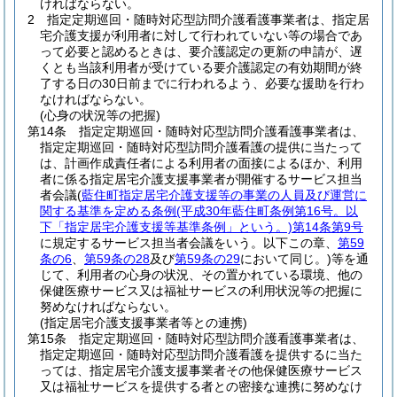
ければならない。
2
指定定期巡回・随時対応型訪問介護看護事業者は、指定居
宅介護支援が利用者に対して行われていない等の場合であ
って必要と認めるときは、要介護認定の更新の申請が、遅
くとも当該利用者が受けている要介護認定の有効期間が終
了する日の30日前までに行われるよう、必要な援助を行わ
なければならない。
(心身の状況等の把握)
第14条
指定定期巡回・随時対応型訪問介護看護事業者は、
指定定期巡回・随時対応型訪問介護看護の提供に当たって
は、計画作成責任者による利用者の面接によるほか、利用
者に係る指定居宅介護支援事業者が開催するサービス担当
者会議
(
藍住町指定居宅介護支援等の事業の人員及び運営に
関する基準を定める条例
(平成30年藍住町条例第16号。以
下「指定居宅介護支援等基準条例」という。)
第14条第9号
に規定するサービス担当者会議をいう。以下この章、
第59
条の6
、
第59条の28
及び
第59条の29
において同じ。)
等を通
じて、利用者の心身の状況、その置かれている環境、他の
保健医療サービス又は福祉サービスの利用状況等の把握に
努めなければならない。
(指定居宅介護支援事業者等との連携)
第15条
指定定期巡回・随時対応型訪問介護看護事業者は、
指定定期巡回・随時対応型訪問介護看護を提供するに当た
っては、指定居宅介護支援事業者その他保健医療サービス
又は福祉サービスを提供する者との密接な連携に努めなけ