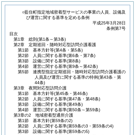
○藍住町指定地域密着型サービスの事業の人員、設備及
び運営に関する基準を定める条例
平成25年3月28日
条例第7号
目次
第1章
総則
(第1条～第3条)
第2章
定期巡回・随時対応型訪問介護看護
第1節
基本方針等
(第4条・第5条)
第2節
人員に関する基準
(第6条・第7条)
第3節
設備に関する基準
(第8条)
第4節
運営に関する基準
(第9条～第42条)
第5節
連携型指定定期巡回・随時対応型訪問介護看護の
人員及び運営に関する基準の特例
(第43条・第
44条)
第3章
夜間対応型訪問介護
第1節
基本方針等
(第45条・第46条)
第2節
人員に関する基準
(第47条・第48条)
第3節
設備に関する基準
(第49条)
第4節
運営に関する基準
(第50条～第59条)
第3章の2
地域密着型通所介護
第1節
基本方針
(第59条の2)
第2節
人員に関する基準
(第59条の3・第59条の4)
第3節
設備に関する基準
(第59条の5)