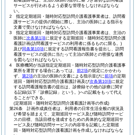
勤看護師等は、主治の医師の指示に基づき適切な訪問看護
サービスが行われるよう必要な管理をしなければならな
い。
2
指定定期巡回・随時対応型訪問介護看護事業者は、訪問看
護サービスの提供の開始に際し、主治の医師による指示を
文書で受けなければならない。
3
指定定期巡回・随時対応型訪問介護看護事業者は、主治の
医師に
次条第1項
に規定する定期巡回・随時対応型訪問介護
看護計画
(訪問看護サービスの利用者に係るものに限る。)
及び
同条第10項
に規定する訪問看護報告書を提出し、訪問
看護サービスの提供に当たって主治の医師との密接な連携
を図らなければならない。
4
医療機関が当該指定定期巡回・随時対応型訪問介護看護事
業所を運営する場合にあっては、
前2項
の規定にかかわら
ず、
第2項
の主治の医師の文書による指示並びに
前項
の定期
巡回・随時対応型訪問介護看護計画及び
次条第10項
に規定
する訪問看護報告書の提出は、診療録その他の診療に関す
る記録
(以下「診療記録」という。)
への記載をもって代え
ることができる。
(定期巡回・随時対応型訪問介護看護計画等の作成)
第26条
計画作成責任者は、利用者の日常生活全般の状況及
び希望を踏まえて、定期巡回サービス及び随時訪問サービ
スの目標、当該目標を達成するための具体的な定期巡回サ
ービス及び随時訪問サービスの内容等を記載した定期巡
回・随時対応型訪問介護看護計画を作成しなければならな