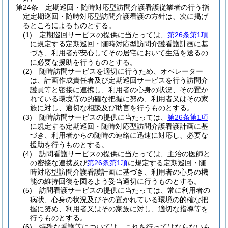
第24条
定期巡回・随時対応型訪問介護看護従業者の行う指
定定期巡回・随時対応型訪問介護看護の方針は、次に掲げ
るところによるものとする。
(1)
定期巡回サービスの提供に当たっては、
第26条第1項
に規定する定期巡回・随時対応型訪問介護看護計画に基
づき、利用者が安心してその居宅において生活を送るの
に必要な援助を行うものとする。
(2)
随時訪問サービスを適切に行うため、オペレーター
は、計画作成責任者及び定期巡回サービスを行う訪問介
護員等と密接に連携し、利用者の心身の状況、その置か
れている環境等の的確な把握に努め、利用者又はその家
族に対し、適切な相談及び助言を行うものとする。
(3)
随時訪問サービスの提供に当たっては、
第26条第1項
に規定する定期巡回・随時対応型訪問介護看護計画に基
づき、利用者からの随時の連絡に迅速に対応し、必要な
援助を行うものとする。
(4)
訪問看護サービスの提供に当たっては、主治の医師と
の密接な連携及び
第26条第1項
に規定する定期巡回・随
時対応型訪問介護看護計画に基づき、利用者の心身の機
能の維持回復を図るよう妥当適切に行うものとする。
(5)
訪問看護サービスの提供に当たっては、常に利用者の
病状、心身の状況及びその置かれている環境の的確な把
握に努め、利用者又はその家族に対し、適切な指導等を
行うものとする。
(6)
特殊な看護等については、これを行ってはならないも