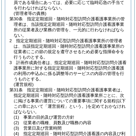
員である場合にあっては、必要に応じて臨時応急の手当て
を行わなければならない。
(管理者等の責務)
第30条
指定定期巡回・随時対応型訪問介護看護事業所の管
理者は、当該指定定期巡回・随時対応型訪問介護看護事業
所の従業者及び業務の管理を、一元的に行わなければなら
ない。
2
指定定期巡回・随時対応型訪問介護看護事業所の管理者
は、当該指定定期巡回・随時対応型訪問介護看護事業所の
従業者にこの節の規定を遵守させるため必要な指揮命令を
行うものとする。
3
計画作成責任者は、指定定期巡回・随時対応型訪問介護看
護事業所に対する指定定期巡回・随時対応型訪問介護看護
の利用の申込みに係る調整等のサービスの内容の管理を行
うものとする。
(運営規程)
第31条
指定定期巡回・随時対応型訪問介護看護事業者は、
指定定期巡回・随時対応型訪問介護看護事業所ごとに、次
に掲げる事業の運営についての重要事項に関する規程
(以下
この章において「運営規程」という。)
を定めておかなけれ
ばならない。
(1)
事業の目的及び運営の方針
(2)
従業者の職種、員数及び職務の内容
(3)
営業日及び営業時間
(4)
指定定期巡回・随時対応型訪問介護看護の内容及び利