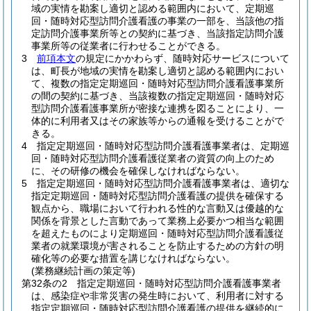
域の実情を勘案し適切と認める範囲内において、定期巡
回・随時対応型訪問介護看護の事業の一部を、当該他の指
定訪問介護事業所等との契約に基づき、当該指定訪問介護
事業所等の従業者に行わせることができる。
3
前項本文
の規定にかかわらず、随時対応サービスについて
は、町長が地域の実情を勘案し適切と認める範囲内におい
て、複数の指定定期巡回・随時対応型訪問介護看護事業所
の間の契約に基づき、当該複数の指定定期巡回・随時対応
型訪問介護看護事業所が密接な連携を図ることにより、一
体的に利用者又はその家族等からの通報を受けることがで
きる。
4
指定定期巡回・随時対応型訪問介護看護事業者は、定期巡
回・随時対応型訪問介護看護従業者の資質の向上のため
に、その研修の機会を確保しなければならない。
5
指定定期巡回・随時対応型訪問介護看護事業者は、適切な
指定定期巡回・随時対応型訪問介護看護の提供を確保する
観点から、職場において行われる性的な言動又は優越的な
関係を背景とした言動であって業務上必要かつ相当な範囲
を超えたものにより定期巡回・随時対応型訪問介護看護従
業者の就業環境が害されることを防止するための方針の明
確化等の必要な措置を講じなければならない。
(業務継続計画の策定等)
第32条の2
指定定期巡回・随時対応型訪問介護看護事業者
は、感染症や非常災害の発生時において、利用者に対する
指定定期巡回・随時対応型訪問介護看護の提供を継続的に