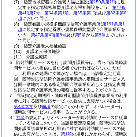
(7)
指定地域密着型介護老人福祉施設
(
第150条第1項
に規
定する指定地域密着型介護老人福祉施設をいう。
第47条
第4項第7号
、
第64条第1項
、
第65条第1項
及び
第82条第6
項
において同じ。)
(8)
指定看護小規模多機能型居宅介護事業所
(
第191条第1
項
に規定する指定看護小規模多機能型居宅介護事業所を
いう。
第47条第4項第8号
及び
第5章
から
第8章
までにおい
て同じ。)
(9)
指定介護老人福祉施設
(10)
介護老人保健施設
(11)
介護医療院
6
随時訪問サービスを行う訪問介護員等は、専ら当該随時訪
問サービスの提供に当たる者でなければならない。
ただ
し、利用者の処遇に支障がない場合は、当該指定定期巡
回・随時対応型訪問介護看護事業所の定期巡回サービス又
は同一敷地内にある指定訪問介護事業所若しくは指定夜間
対応型訪問介護事業所の職務に従事することができる。
7
当該指定定期巡回・随時対応型訪問介護看護事業所の利用
者に対する随時対応サービスの提供に支障がない場合は、
第4項本文
及び
前項
の規定にかかわらず、オペレーターは、
随時訪問サービスに従事することができる。
8
前項
の規定によりオペレーターが随時訪問サービスに従事
している場合において、当該指定定期巡回・随時対応型訪
問介護看護事業所の利用者に対する随時訪問サービスの提
供に支障がないときは、
第1項
の規定にかかわらず、随時訪