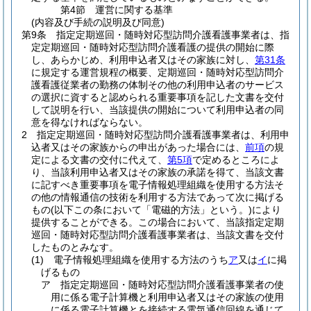
第4節
運営に関する基準
(内容及び手続の説明及び同意)
第9条
指定定期巡回・随時対応型訪問介護看護事業者は、指
定定期巡回・随時対応型訪問介護看護の提供の開始に際
し、あらかじめ、利用申込者又はその家族に対し、
第31条
に規定する運営規程の概要、定期巡回・随時対応型訪問介
護看護従業者の勤務の体制その他の利用申込者のサービス
の選択に資すると認められる重要事項を記した文書を交付
して説明を行い、当該提供の開始について利用申込者の同
意を得なければならない。
2
指定定期巡回・随時対応型訪問介護看護事業者は、利用申
込者又はその家族からの申出があった場合には、
前項
の規
定による文書の交付に代えて、
第5項
で定めるところによ
り、当該利用申込者又はその家族の承諾を得て、当該文書
に記すべき重要事項を電子情報処理組織を使用する方法そ
の他の情報通信の技術を利用する方法であって次に掲げる
もの
(以下この条において「電磁的方法」という。)
により
提供することができる。
この場合において、当該指定定期
巡回・随時対応型訪問介護看護事業者は、当該文書を交付
したものとみなす。
(1)
電子情報処理組織を使用する方法のうち
ア
又は
イ
に掲
げるもの
ア
指定定期巡回・随時対応型訪問介護看護事業者の使
用に係る電子計算機と利用申込者又はその家族の使用
に係る電子計算機とを接続する電気通信回線を通じて