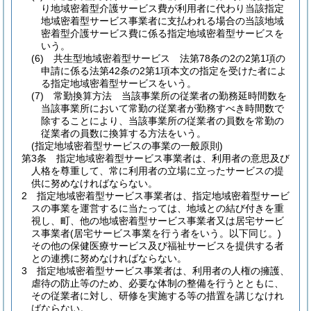
り地域密着型介護サービス費が利用者に代わり当該指定
地域密着型サービス事業者に支払われる場合の当該地域
密着型介護サービス費に係る指定地域密着型サービスを
いう。
(6)
共生型地域密着型サービス 法第78条の2の2第1項の
申請に係る法第42条の2第1項本文の指定を受けた者によ
る指定地域密着型サービスをいう。
(7)
常勤換算方法 当該事業所の従業者の勤務延時間数を
当該事業所において常勤の従業者が勤務すべき時間数で
除することにより、当該事業所の従業者の員数を常勤の
従業者の員数に換算する方法をいう。
(指定地域密着型サービスの事業の一般原則)
第3条
指定地域密着型サービス事業者は、利用者の意思及び
人格を尊重して、常に利用者の立場に立ったサービスの提
供に努めなければならない。
2
指定地域密着型サービス事業者は、指定地域密着型サービ
スの事業を運営するに当たっては、地域との結び付きを重
視し、町、他の地域密着型サービス事業者又は居宅サービ
ス事業者
(居宅サービス事業を行う者をいう。以下同じ。)
その他の保健医療サービス及び福祉サービスを提供する者
との連携に努めなければならない。
3
指定地域密着型サービス事業者は、利用者の人権の擁護、
虐待の防止等のため、必要な体制の整備を行うとともに、
その従業者に対し、研修を実施する等の措置を講じなけれ
ばならない。