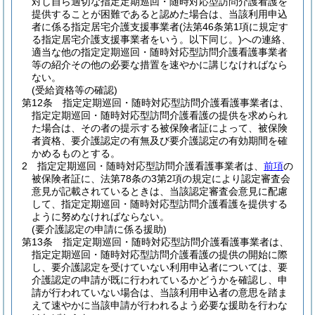
対し自ら適切な指定定期巡回・随時対応型訪問介護看護を
提供することが困難であると認めた場合は、当該利用申込
者に係る指定居宅介護支援事業者
(法第46条第1項に規定す
る指定居宅介護支援事業者をいう。以下同じ。)
への連絡、
適当な他の指定定期巡回・随時対応型訪問介護看護事業者
等の紹介その他の必要な措置を速やかに講じなければなら
ない。
(受給資格等の確認)
第12条
指定定期巡回・随時対応型訪問介護看護事業者は、
指定定期巡回・随時対応型訪問介護看護の提供を求められ
た場合は、その者の提示する被保険者証によって、被保険
者資格、要介護認定の有無及び要介護認定の有効期間を確
かめるものとする。
2
指定定期巡回・随時対応型訪問介護看護事業者は、
前項
の
被保険者証に、法第78条の3第2項の規定により認定審査会
意見が記載されているときは、当該認定審査会意見に配慮
して、指定定期巡回・随時対応型訪問介護看護を提供する
ように努めなければならない。
(要介護認定の申請に係る援助)
第13条
指定定期巡回・随時対応型訪問介護看護事業者は、
指定定期巡回・随時対応型訪問介護看護の提供の開始に際
し、要介護認定を受けていない利用申込者については、要
介護認定の申請が既に行われているかどうかを確認し、申
請が行われていない場合は、当該利用申込者の意思を踏ま
えて速やかに当該申請が行われるよう必要な援助を行わな