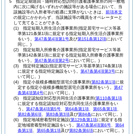
5
指定定期巡回・随時対応型訪問介護看護事業所の同一敷地
内に次に掲げるいずれかの施設等がある場合において、当
該施設等の入所者等の処遇に支障がないときは、
前項本文
の規定にかかわらず、当該施設等の職員をオペレーターと
して充てることができる。
(1)
指定短期入所生活介護事業所
(指定居宅サービス等基
準第121条第1項に規定する指定短期入所生活介護事業所
をいう。
第47条第4項第1号
及び
第151条第12項
において
同じ。)
(2)
指定短期入所療養介護事業所
(指定居宅サービス等基
準第142条第1項に規定する指定短期入所療養介護事業所
をいう。
第47条第4項第2号
において同じ。)
(3)
指定特定施設
(指定居宅サービス等基準第174条第1項
に規定する指定特定施設をいう。
第47条第4項第3号
にお
いて同じ。)
(4)
指定小規模多機能型居宅介護事業所
(
第82条第1項
に規
定する指定小規模多機能型居宅介護事業所をいう。
第47
条第4項第4号
において同じ。)
(5)
指定認知症対応型共同生活介護事業所
(
第110条第1項
に規定する指定認知症対応型共同生活介護事業所をい
う。
第47条第4項第5号
、
第64条第1項
、
第65条第1項
、
第82条第6項
、
第83条第3項
及び
第84条
において同じ。)
(6)
指定地域密着型特定施設
(
第129条第1項
に規定する指
定地域密着型特定施設をいう。
第47条第4項第6号
、
第64
条第1項
、
第65条第1項
及び
第82条第6項
において同じ。)