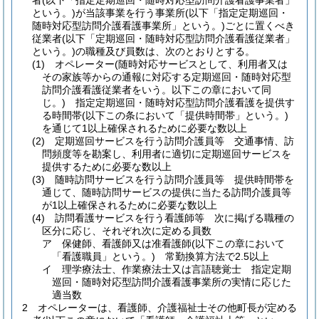
者
(以下「指定定期巡回・随時対応型訪問介護看護事業者」
という。)
が当該事業を行う事業所
(以下「指定定期巡回・
随時対応型訪問介護看護事業所」という。)
ごとに置くべき
従業者
(以下「定期巡回・随時対応型訪問介護看護従業者」
という。)
の職種及び員数は、次のとおりとする。
(1)
オペレーター
(随時対応サービスとして、利用者又は
その家族等からの通報に対応する定期巡回・随時対応型
訪問介護看護従業者をいう。以下この章において同
じ。)
指定定期巡回・随時対応型訪問介護看護を提供す
る時間帯
(以下この条において「提供時間帯」という。)
を通じて1以上確保されるために必要な数以上
(2)
定期巡回サービスを行う訪問介護員等 交通事情、訪
問頻度等を勘案し、利用者に適切に定期巡回サービスを
提供するために必要な数以上
(3)
随時訪問サービスを行う訪問介護員等 提供時間帯を
通じて、随時訪問サービスの提供に当たる訪問介護員等
が1以上確保されるために必要な数以上
(4)
訪問看護サービスを行う看護師等 次に掲げる職種の
区分に応じ、それぞれ次に定める員数
ア
保健師、看護師又は准看護師
(以下この章において
「看護職員」という。)
常勤換算方法で2.5以上
イ
理学療法士、作業療法士又は言語聴覚士 指定定期
巡回・随時対応型訪問介護看護事業所の実情に応じた
適当数
2
オペレーターは、看護師、介護福祉士その他町長が定める