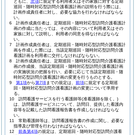
ともに、
次項
に規定する利用者又はその家族に対する定期
巡回・随時対応型訪問介護看護計画の説明を行う際には、
計画作成責任者に対し、必要な協力を行わなければならな
い。
6
計画作成責任者は、定期巡回・随時対応型訪問介護看護計
画の作成に当たっては、その内容について利用者又はその
家族に対して説明し、利用者の同意を得なければならな
い。
7
計画作成責任者は、定期巡回・随時対応型訪問介護看護計
画を作成した際には、当該定期巡回・随時対応型訪問介護
看護計画を利用者に交付しなければならない。
8
計画作成責任者は、定期巡回・随時対応型訪問介護看護計
画の作成後、当該定期巡回・随時対応型訪問介護看護計画
の実施状況の把握を行い、必要に応じて当該定期巡回・随
時対応型訪問介護看護計画の変更を行うものとする。
9
第1項
から
第7項
までの規定は、
前項
に規定する定期巡
回・随時対応型訪問介護看護計画の変更について準用す
る。
10
訪問看護サービスを行う看護師等
(准看護師を除く。)
は、訪問看護サービスについて、訪問日、提供した看護内
容等を記載した訪問看護報告書を作成しなければならな
い。
11
常勤看護師等は、訪問看護報告書の作成に関し、必要な
指導及び管理を行わなければならない。
12
前条第4項
の規定は、定期巡回・随時対応型訪問介護看