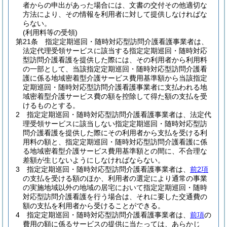
者からの申出があった場合には、文書の交付その他適切な
方法により、その情報を利用者に対して提供しなければな
らない。
(利用料等の受領)
第21条
指定定期巡回・随時対応型訪問介護看護事業者は、
法定代理受領サービスに該当する指定定期巡回・随時対応
型訪問介護看護を提供した際には、その利用者から利用料
の一部として、当該指定定期巡回・随時対応型訪問介護看
護に係る地域密着型介護サービス費用基準額から当該指定
定期巡回・随時対応型訪問介護看護事業者に支払われる地
域密着型介護サービス費の額を控除して得た額の支払を受
けるものとする。
2
指定定期巡回・随時対応型訪問介護看護事業者は、法定代
理受領サービスに該当しない指定定期巡回・随時対応型訪
問介護看護を提供した際にその利用者から支払を受ける利
用料の額と、指定定期巡回・随時対応型訪問介護看護に係
る地域密着型介護サービス費用基準額との間に、不合理な
差額が生じないようにしなければならない。
3
指定定期巡回・随時対応型訪問介護看護事業者は、
前2項
の支払を受ける額のほか、利用者の選定により通常の事業
の実施地域以外の地域の居宅において指定定期巡回・随時
対応型訪問介護看護を行う場合は、それに要した交通費の
額の支払を利用者から受けることができる。
4
指定定期巡回・随時対応型訪問介護看護事業者は、
前項
の
費用の額に係るサービスの提供に当たっては、あらかじ