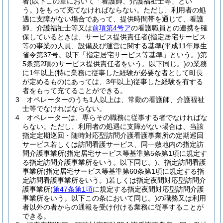
者
(以下この章において「看護師、介護福祉士等」とい
う。)
をもって充てなければならない。
ただし、利用者の処
遇に支障がない場合であって、提供時間帯を通じて、看護
師、介護福祉士等又は
前項第4号ア
の看護職員との連携を確
保しているときは、サービス提供責任者
(指定居宅サービス
等の事業の人員、設備及び運営に関する基準
(平成11年厚生
省令第37号。以下「指定居宅サービス等基準」という。)
第
5条第2項のサービス提供責任者をいう。以下同じ。)
の業務
に1年以上
(特に業務に従事した経験が必要な者として町長
が定めるものにあっては、3年以上)
従事した経験を有する
者をもって充てることができる。
3
オペレーターのうち1人以上は、常勤の看護師、介護福祉
士等でなければならない。
4
オペレーターは、専らその職務に従事する者でなければな
らない。
ただし、利用者の処遇に支障がない場合は、当該
指定定期巡回・随時対応型訪問介護看護事業所の定期巡回
サービス若しくは訪問看護サービス、同一敷地内の指定訪
問介護事業所
(指定居宅サービス等基準第5条第1項に規定す
る指定訪問介護事業所をいう。以下同じ。)
、指定訪問看護
事業所
(指定居宅サービス等基準第60条第1項に規定する指
定訪問看護事業所をいう。)
若しくは指定夜間対応型訪問介
護事業所
(
第47条第1項
に規定する指定夜間対応型訪問介護
事業所をいう。以下この条において同じ。)
の職務又は利用
者以外の者からの通報を受け付ける業務に従事することが
できる。