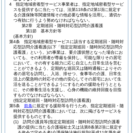
4
指定地域密着型サービス事業者は、指定地域密着型サービ
スを提供するに当たっては、法第118条の2第1項に規定す
る介護保険等関連情報その他必要な情報を活用し、適切か
つ有効に行うよう努めなければならない。
第2章
定期巡回・随時対応型訪問介護看護
第1節
基本方針等
(基本方針)
第4条
指定地域密着型サービスに該当する定期巡回・随時対
応型訪問介護看護
(以下「指定定期巡回・随時対応型訪問介
護看護」という。)
の事業は、要介護状態となった場合にお
いても、その利用者が尊厳を保持し、可能な限りその居宅
において、その有する能力に応じ自立した日常生活を営む
ことができるよう、定期的な巡回又は随時通報によりその
者の居宅を訪問し、入浴、排せつ、食事等の介護、日常生
活上の緊急時の対応その他の安心してその居宅において生
活を送ることができるようにするための援助を行うととも
に、その療養生活を支援し、心身の機能の維持回復を目指
すものでなければならない。
(指定定期巡回・随時対応型訪問介護看護)
第5条
前条
に規定する援助等を行うため、指定定期巡回・随
時対応型訪問介護看護においては、次に掲げるサービスを
提供するものとする。
(1)
訪問介護員等
(指定定期巡回・随時対応型訪問介護看
護の提供に当たる介護福祉士又は法第8条第2項に規定す
る政令で定める者
(介護保険法施行規則
(平成11年厚生省