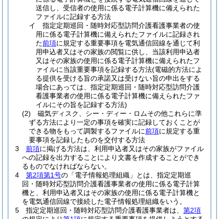
送信し、受信者の使用に係る電子計算機に備えられた
ファイルに記録する方法
イ
指定定期巡回・随時対応型訪問介護看護事業者の使
用に係る電子計算機に備えられたファイルに記録され
た
前項
に規定する重要事項を電気通信回線を通じて利
用申込者又はその家族の閲覧に供し、当該利用申込者
又はその家族の使用に係る電子計算機に備えられたフ
ァイルに当該重要事項を記録する方法
(電磁的方法によ
る提供を受ける旨の承諾又は受けない旨の申出をする
場合にあっては、指定定期巡回・随時対応型訪問介護
看護事業者の使用に係る電子計算機に備えられたファ
イルにその旨を記録する方法)
(2)
磁気ディスク、シー・ディー・ロムその他これらに準
ずる方法により一定の事項を確実に記録しておくことが
できる物をもって調製するファイルに
前項
に規定する重
要事項を記録したものを交付する方法
3
前項
に掲げる方法は、利用申込者又はその家族がファイル
への記録を出力することにより文書を作成することができ
るものでなければならない。
4
第2項第1号
の「電子情報処理組織」とは、指定定期巡
回・随時対応型訪問介護看護事業者の使用に係る電子計算
機と、利用申込者又はその家族の使用に係る電子計算機と
を電気通信回線で接続した電子情報処理組織をいう。
5
指定定期巡回・随時対応型訪問介護看護事業者は、
第2項