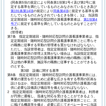
(同条第5項の規定により同条第1項第1号イ及び第2号に規
定する基準を満たしているものとみなされているとき及び
第191条第14項
の規定により
同条第4項
に規定する基準を満
たしているものとみなされているときを除く。)
は、当該指
定定期巡回・随時対応型訪問介護看護事業者は、
第1項第4
号ア
に規定する基準を満たしているものとみなすことがで
きる。
(管理者)
第7条
指定定期巡回・随時対応型訪問介護看護事業者は、指
定定期巡回・随時対応型訪問介護看護事業所ごとに専らそ
の職務に従事する常勤の管理者を置かなければならない。
ただし、当該管理者は、指定定期巡回・随時対応型訪問介
護看護事業所の管理上支障がない場合は、当該指定定期巡
回・随時対応型訪問介護看護事業所の他の職務に従事し、
又は他の事業所、施設等の職務に従事することができるも
のとする。
第3節
設備に関する基準
第8条
指定定期巡回・随時対応型訪問介護看護事業所には、
事業の運営を行うために必要な広さを有する専用の区画を
設けるほか、指定定期巡回・随時対応型訪問介護看護の提
供に必要な設備及び備品等を備えなければならない。
2
指定定期巡回・随時対応型訪問介護看護事業者は、利用者
が円滑に通報し、迅速な対応を受けることができるよう、
指定定期巡回・随時対応型訪問介護看護事業所ごとに、次
に掲げる機器等を備え、必要に応じてオペレーターに当該