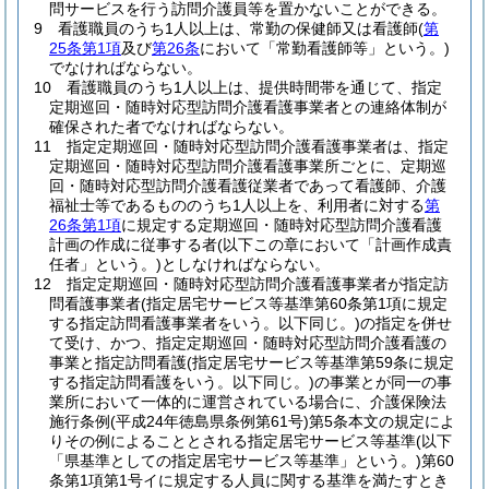
問サービスを行う訪問介護員等を置かないことができる。
9
看護職員のうち1人以上は、常勤の保健師又は看護師
(
第
25条第1項
及び
第26条
において「常勤看護師等」という。)
でなければならない。
10
看護職員のうち1人以上は、提供時間帯を通じて、指定
定期巡回・随時対応型訪問介護看護事業者との連絡体制が
確保された者でなければならない。
11
指定定期巡回・随時対応型訪問介護看護事業者は、指定
定期巡回・随時対応型訪問介護看護事業所ごとに、定期巡
回・随時対応型訪問介護看護従業者であって看護師、介護
福祉士等であるもののうち1人以上を、利用者に対する
第
26条第1項
に規定する定期巡回・随時対応型訪問介護看護
計画の作成に従事する者
(以下この章において「計画作成責
任者」という。)
としなければならない。
12
指定定期巡回・随時対応型訪問介護看護事業者が指定訪
問看護事業者
(指定居宅サービス等基準第60条第1項に規定
する指定訪問看護事業者をいう。以下同じ。)
の指定を併せ
て受け、かつ、指定定期巡回・随時対応型訪問介護看護の
事業と指定訪問看護
(指定居宅サービス等基準第59条に規定
する指定訪問看護をいう。以下同じ。)
の事業とが同一の事
業所において一体的に運営されている場合に、介護保険法
施行条例
(平成24年徳島県条例第61号)
第5条本文の規定によ
りその例によることとされる指定居宅サービス等基準
(以下
「県基準としての指定居宅サービス等基準」という。)
第60
条第1項第1号イに規定する人員に関する基準を満たすとき