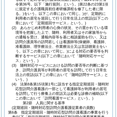
令第36号。以下「施行規則」という。)
第22条の23第1項
に規定する介護職員初任者研修課程を修了した者に限
る。)
をいう。以下この章において同じ。)
が、定期的に
利用者の居宅を巡回して行う日常生活上の世話
(以下この
章において「定期巡回サービス」という。)
(2)
あらかじめ利用者の心身の状況、その置かれている環
境等を把握した上で、随時、利用者又はその家族等から
の通報を受け、通報内容等を基に相談援助を行い、又は
訪問介護員等の訪問若しくは看護師等
(保健師、看護師、
准看護師、理学療法士、作業療法士又は言語聴覚士をい
う。以下この章において同じ。)
による対応の要否等を判
断するサービス
(以下この章において「随時対応サービ
ス」という。)
(3)
随時対応サービスにおける訪問の要否等の判断に基づ
き、訪問介護員等が利用者の居宅を訪問して行う日常生
活上の世話
(以下この章において「随時訪問サービス」と
いう。)
(4)
法第8条第15項第1号に該当する指定定期巡回・随時対
応型訪問介護看護の一部として看護師等が利用者の居宅
を訪問して行う療養上の世話又は必要な診療の補助
(以下
この章において「訪問看護サービス」という。)
第2節
人員に関する基準
(定期巡回・随時対応型訪問介護看護従業者の員数)
第6条
指定定期巡回・随時対応型訪問介護看護の事業を行う