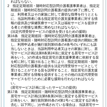
ればならない。
2
指定定期巡回・随時対応型訪問介護看護事業者は、指定定
期巡回・随時対応型訪問介護看護の提供の終了に際して
は、利用者又はその家族に対して適切な指導を行うととも
に、当該利用者に係る指定居宅介護支援事業者に対する情
報の提供及び保健医療サービス又は福祉サービスを提供す
る者との密接な連携に努めなければならない。
(法定代理受領サービスの提供を受けるための援助)
第16条
指定定期巡回・随時対応型訪問介護看護事業者は、
指定定期巡回・随時対応型訪問介護看護の提供の開始に際
し、利用申込者が施行規則第65条の4各号のいずれにも該
当しないときは、当該利用申込者又はその家族に対し、居
宅サービス計画
(法第8条第24項に規定する居宅サービス計
画をいう。)
の作成を指定居宅介護支援事業者に依頼する旨
を町に対して届け出ること等により、指定定期巡回・随時
対応型訪問介護看護の提供を法定代理受領サービスとして
受けることができる旨を説明すること、指定居宅介護支援
事業者に関する情報を提供することその他の法定代理受領
サービスを行うために必要な援助を行わなければならな
い。
(居宅サービス計画に沿ったサービスの提供)
第17条
指定定期巡回・随時対応型訪問介護看護事業者は、
居宅サービス計画
(法第8条第24項に規定する居宅サービス
計画をいい、施行規則第65条の4第1号ハに規定する計画を
含む。以下同じ。)
が作成されている場合は、当該居宅サー