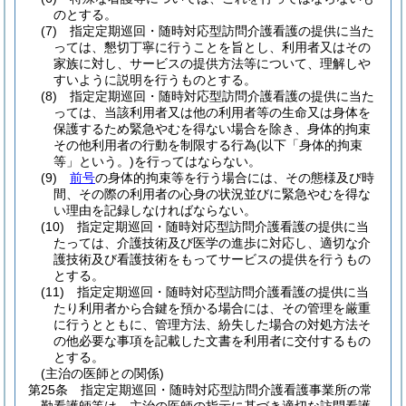
のとする。
(7)
指定定期巡回・随時対応型訪問介護看護の提供に当た
っては、懇切丁寧に行うことを旨とし、利用者又はその
家族に対し、サービスの提供方法等について、理解しや
すいように説明を行うものとする。
(8)
指定定期巡回・随時対応型訪問介護看護の提供に当た
っては、当該利用者又は他の利用者等の生命又は身体を
保護するため緊急やむを得ない場合を除き、身体的拘束
その他利用者の行動を制限する行為
(以下「身体的拘束
等」という。)
を行ってはならない。
(9)
前号
の身体的拘束等を行う場合には、その態様及び時
間、その際の利用者の心身の状況並びに緊急やむを得な
い理由を記録しなければならない。
(10)
指定定期巡回・随時対応型訪問介護看護の提供に当
たっては、介護技術及び医学の進歩に対応し、適切な介
護技術及び看護技術をもってサービスの提供を行うもの
とする。
(11)
指定定期巡回・随時対応型訪問介護看護の提供に当
たり利用者から合鍵を預かる場合には、その管理を厳重
に行うとともに、管理方法、紛失した場合の対処方法そ
の他必要な事項を記載した文書を利用者に交付するもの
とする。
(主治の医師との関係)
第25条
指定定期巡回・随時対応型訪問介護看護事業所の常