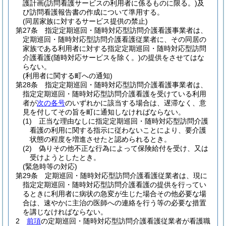
護計画
(訪問看護サービスの利用者に係るものに限る。)
及
び訪問看護報告書の作成について準用する。
(同居家族に対するサービス提供の禁止)
第27条
指定定期巡回・随時対応型訪問介護看護事業者は、
定期巡回・随時対応型訪問介護看護従業者に、その同居の
家族である利用者に対する指定定期巡回・随時対応型訪問
介護看護
(随時対応サービスを除く。)
の提供をさせてはな
らない。
(利用者に関する町への通知)
第28条
指定定期巡回・随時対応型訪問介護看護事業者は、
指定定期巡回・随時対応型訪問介護看護を受けている利用
者が
次の各号
のいずれかに該当する場合は、遅滞なく、意
見を付してその旨を町に通知しなければならない。
(1)
正当な理由なしに指定定期巡回・随時対応型訪問介護
看護の利用に関する指示に従わないことにより、要介護
状態の程度を増進させたと認められるとき。
(2)
偽りその他不正な行為によって保険給付を受け、又は
受けようとしたとき。
(緊急時等の対応)
第29条
定期巡回・随時対応型訪問介護看護従業者は、現に
指定定期巡回・随時対応型訪問介護看護の提供を行ってい
るときに利用者に病状の急変が生じた場合その他必要な場
合は、速やかに主治の医師への連絡を行う等の必要な措置
を講じなければならない。
2
前項
の定期巡回・随時対応型訪問介護看護従業者が看護職