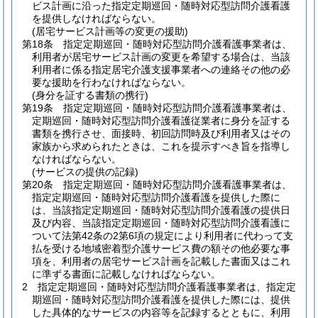
ビス計画に沿った指定定期巡回・随時対応型訪問介護看護
を提供しなければならない。
(居宅サービス計画等の変更の援助)
第18条
指定定期巡回・随時対応型訪問介護看護事業者は、
利用者が居宅サービス計画の変更を希望する場合は、当該
利用者に係る指定居宅介護支援事業者への連絡その他の必
要な援助を行わなければならない。
(身分を証する書類の携行)
第19条
指定定期巡回・随時対応型訪問介護看護事業者は、
定期巡回・随時対応型訪問介護看護従業者に身分を証する
書類を携行させ、面接時、初回訪問時及び利用者又はその
家族から求められたときは、これを提示すべき旨を指導し
なければならない。
(サービスの提供の記録)
第20条
指定定期巡回・随時対応型訪問介護看護事業者は、
指定定期巡回・随時対応型訪問介護看護を提供した際に
は、当該指定定期巡回・随時対応型訪問介護看護の提供日
及び内容、当該指定定期巡回・随時対応型訪問介護看護に
ついて法第42条の2第6項の規定により利用者に代わって支
払を受ける地域密着型介護サービス費の額その他必要な事
項を、利用者の居宅サービス計画を記載した書面又はこれ
に準ずる書面に記載しなければならない。
2
指定定期巡回・随時対応型訪問介護看護事業者は、指定定
期巡回・随時対応型訪問介護看護を提供した際には、提供
した具体的なサービスの内容等を記録するとともに、利用