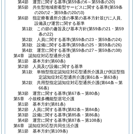
第4節
運営に関する基準
(第59条の6～第59条の20)
第5節
共生型地域密着型サービスに関する基準
(第59条
の20の2・第59条の20の3)
第6節
指定療養通所介護の事業の基本方針並びに人員、
設備及び運営に関する基準
第1款
この節の趣旨及び基本方針
(第59条の21・第59
条の22)
第2款
人員に関する基準
(第59条の23・第59条の24)
第3款
設備に関する基準
(第59条の25・第59条の26)
第4款
運営に関する基準
(第59条の27～第59条の38)
第4章
認知症対応型通所介護
第1節
基本方針
(第60条)
第2節
人員及び設備に関する基準
第1款
単独型指定認知症対応型通所介護及び併設型指
定認知症対応型通所介護
(第61条～第63条)
第2款
共用型指定認知症対応型通所介護
(第64条～第
66条)
第3節
運営に関する基準
(第67条～第80条)
第5章
小規模多機能型居宅介護
第1節
基本方針
(第81条)
第2節
人員に関する基準
(第82条～第84条)
第3節
設備に関する基準
(第85条・第86条)
第4節
運営に関する基準
(第87条～第108条)
第6章
認知症対応型共同生活介護
第1節
基本方針
(第109条)