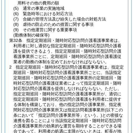
用料その他の費用の額
(5)
通常の事業の実施地域
(6)
緊急時等における対応方法
(7)
合鍵の管理方法及び紛失した場合の対処方法
(8)
虐待の防止のための措置に関する事項
(9)
その他運営に関する重要事項
(勤務体制の確保等)
第32条
指定定期巡回・随時対応型訪問介護看護事業者は、
利用者に対し適切な指定定期巡回・随時対応型訪問介護看
護を提供できるよう、指定定期巡回・随時対応型訪問介護
看護事業所ごとに、定期巡回・随時対応型訪問介護看護従
業者の勤務の体制を定めておかなければならない。
2
指定定期巡回・随時対応型訪問介護看護事業者は、指定定
期巡回・随時対応型訪問介護看護事業所ごとに、当該指定
定期巡回・随時対応型訪問介護看護事業所の定期巡回・随
時対応型訪問介護看護従業者によって指定定期巡回・随時
対応型訪問介護看護を提供しなければならない。
ただし、
指定定期巡回・随時対応型訪問介護看護事業所が、適切に
指定定期巡回・随時対応型訪問介護看護を利用者に提供す
る体制を構築しており、他の指定訪問介護事業所、指定夜
間対応型訪問介護事業所又は指定訪問看護事業所
(以下この
条において「指定訪問介護事業所等」という。)
との密接な
連携を図ることにより当該指定定期巡回・随時対応型訪問
介護看護事業所の効果的な運営を期待することができる場
合であって、利用者の処遇に支障がないときは、町長が地