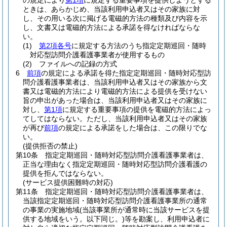
の規定により
第1項
に規定する重要事項を提供しようとする
ときは、あらかじめ、当該利用申込者又はその家族に対
し、その用いる次に掲げる電磁的方法の種類及び内容を示
し、文書又は電磁的方法による承諾を得なければならな
い。
(1)
第2項各号
に規定する方法のうち指定定期巡回・随時
対応型訪問介護看護事業者が使用するもの
(2)
ファイルへの記録の方式
6
前項
の規定による承諾を得た指定定期巡回・随時対応型訪
問介護看護事業者は、当該利用申込者又はその家族から文
書又は電磁的方法により電磁的方法による提供を受けない
旨の申出があった場合は、当該利用申込者又はその家族に
対し、
第1項
に規定する重要事項の提供を電磁的方法によっ
てしてはならない。
ただし、当該利用申込者又はその家族
が再び
前項
の規定による承諾をした場合は、この限りでな
い。
(提供拒否の禁止)
第10条
指定定期巡回・随時対応型訪問介護看護事業者は、
正当な理由なく指定定期巡回・随時対応型訪問介護看護の
提供を拒んではならない。
(サービス提供困難時の対応)
第11条
指定定期巡回・随時対応型訪問介護看護事業者は、
当該指定定期巡回・随時対応型訪問介護看護事業所の通常
の事業の実施地域
(当該事業所が通常時に当該サービスを提
供する地域をいう。以下同じ。)
等を勘案し、利用申込者に