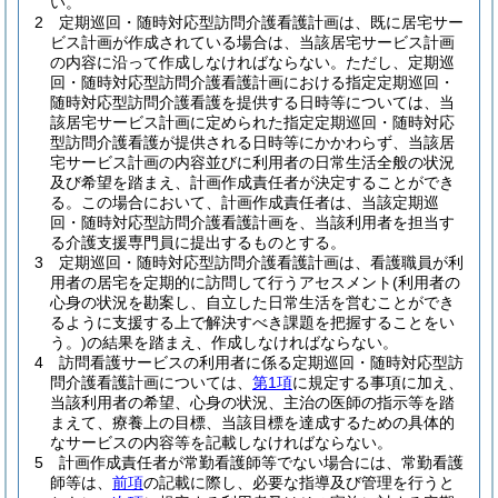
い。
2
定期巡回・随時対応型訪問介護看護計画は、既に居宅サー
ビス計画が作成されている場合は、当該居宅サービス計画
の内容に沿って作成しなければならない。
ただし、定期巡
回・随時対応型訪問介護看護計画における指定定期巡回・
随時対応型訪問介護看護を提供する日時等については、当
該居宅サービス計画に定められた指定定期巡回・随時対応
型訪問介護看護が提供される日時等にかかわらず、当該居
宅サービス計画の内容並びに利用者の日常生活全般の状況
及び希望を踏まえ、計画作成責任者が決定することができ
る。
この場合において、計画作成責任者は、当該定期巡
回・随時対応型訪問介護看護計画を、当該利用者を担当す
る介護支援専門員に提出するものとする。
3
定期巡回・随時対応型訪問介護看護計画は、看護職員が利
用者の居宅を定期的に訪問して行うアセスメント
(利用者の
心身の状況を勘案し、自立した日常生活を営むことができ
るように支援する上で解決すべき課題を把握することをい
う。)
の結果を踏まえ、作成しなければならない。
4
訪問看護サービスの利用者に係る定期巡回・随時対応型訪
問介護看護計画については、
第1項
に規定する事項に加え、
当該利用者の希望、心身の状況、主治の医師の指示等を踏
まえて、療養上の目標、当該目標を達成するための具体的
なサービスの内容等を記載しなければならない。
5
計画作成責任者が常勤看護師等でない場合には、常勤看護
師等は、
前項
の記載に際し、必要な指導及び管理を行うと