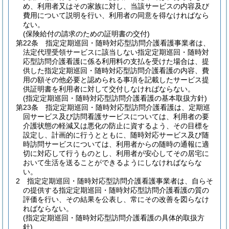
め、利用者又はその家族に対し、当該サービスの内容及び
費用について説明を行い、利用者の同意を得なければなら
ない。
(保険給付の請求のための証明書の交付)
第22条
指定定期巡回・随時対応型訪問介護看護事業者は、
法定代理受領サービスに該当しない指定定期巡回・随時対
応型訪問介護看護に係る利用料の支払を受けた場合は、提
供した指定定期巡回・随時対応型訪問介護看護の内容、費
用の額その他必要と認められる事項を記載したサービス提
供証明書を利用者に対して交付しなければならない。
(指定定期巡回・随時対応型訪問介護看護の基本取扱方針)
第23条
指定定期巡回・随時対応型訪問介護看護は、定期巡
回サービス及び訪問看護サービスについては、利用者の要
介護状態の軽減又は悪化の防止に資するよう、その目標を
設定し、計画的に行うとともに、随時対応サービス及び随
時訪問サービスについては、利用者からの随時の通報に適
切に対応して行うものとし、利用者が安心してその居宅に
おいて生活を送ることができるようにしなければならな
い。
2
指定定期巡回・随時対応型訪問介護看護事業者は、自らそ
の提供する指定定期巡回・随時対応型訪問介護看護の質の
評価を行い、その結果を公表し、常にその改善を図らなけ
ればならない。
(指定定期巡回・随時対応型訪問介護看護の具体的取扱方
針)