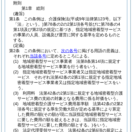
附則
第1章
総則
(趣旨)
第1条
この条例は、介護保険法
(平成9年法律第123号。以下
「法」という。)
第78条の2の2第1項各号並びに第78条の4
第1項及び第2項の規定に基づき、指定地域密着型サービス
の事業の人員、設備及び運営に関する基準を定めるものと
する。
(定義)
第2条
この条例において、
次の各号
に掲げる用語の意義は、
それぞれ
当該各号
に定めるところによる。
(1)
地域密着型サービス事業者 法第8条第14項に規定す
る地域密着型サービス事業を行う者をいう。
(2)
指定地域密着型サービス事業者又は指定地域密着型サ
ービス それぞれ法第42条の2第1項に規定する指定地域
密着型サービス事業者又は指定地域密着型サービスをい
う。
(3)
利用料 法第42条の2第1項に規定する地域密着型介護
サービス費の支給の対象となる費用に係る対価をいう。
(4)
地域密着型介護サービス費用基準額 法第42条の2第2
項各号に規定する厚生労働大臣が定める基準により算定
した費用の額
(その額が現に当該指定地域密着型サービス
に要した費用の額を超えるときは、当該現に指定地域密
着型サービスに要した費用の額とする。)
をいう。
(5)
法定代理受領サービス 法第42条の2第6項の規定によ