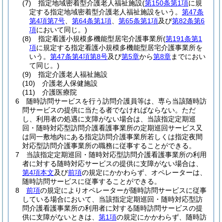
(7)
指定地域密着型介護老人福祉施設
(
第150条第1項
に規
定する指定地域密着型介護老人福祉施設をいう。
第47条
第4項第7号
、
第64条第1項
、
第65条第1項
及び
第82条第6
項
において同じ。)
(8)
指定看護小規模多機能型居宅介護事業所
(
第191条第1
項
に規定する指定看護小規模多機能型居宅介護事業所を
いう。
第47条第4項第8号
及び
第5章
から
第8章
までにおい
て同じ。)
(9)
指定介護老人福祉施設
(10)
介護老人保健施設
(11)
介護医療院
6
随時訪問サービスを行う訪問介護員等は、専ら当該随時訪
問サービスの提供に当たる者でなければならない。
ただ
し、利用者の処遇に支障がない場合は、当該指定定期巡
回・随時対応型訪問介護看護事業所の定期巡回サービス又
は同一敷地内にある指定訪問介護事業所若しくは指定夜間
対応型訪問介護事業所の職務に従事することができる。
7
当該指定定期巡回・随時対応型訪問介護看護事業所の利用
者に対する随時対応サービスの提供に支障がない場合は、
第4項本文
及び
前項
の規定にかかわらず、オペレーターは、
随時訪問サービスに従事することができる。
8
前項
の規定によりオペレーターが随時訪問サービスに従事
している場合において、当該指定定期巡回・随時対応型訪
問介護看護事業所の利用者に対する随時訪問サービスの提
供に支障がないときは、
第1項
の規定にかかわらず、随時訪