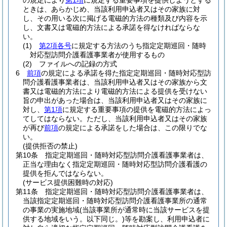
の規定により
第1項
に規定する重要事項を提供しようとする
ときは、あらかじめ、当該利用申込者又はその家族に対
し、その用いる次に掲げる電磁的方法の種類及び内容を示
し、文書又は電磁的方法による承諾を得なければならな
い。
(1)
第2項各号
に規定する方法のうち指定定期巡回・随時
対応型訪問介護看護事業者が使用するもの
(2)
ファイルへの記録の方式
6
前項
の規定による承諾を得た指定定期巡回・随時対応型訪
問介護看護事業者は、当該利用申込者又はその家族から文
書又は電磁的方法により電磁的方法による提供を受けない
旨の申出があった場合は、当該利用申込者又はその家族に
対し、
第1項
に規定する重要事項の提供を電磁的方法によっ
てしてはならない。
ただし、当該利用申込者又はその家族
が再び
前項
の規定による承諾をした場合は、この限りでな
い。
(提供拒否の禁止)
第10条
指定定期巡回・随時対応型訪問介護看護事業者は、
正当な理由なく指定定期巡回・随時対応型訪問介護看護の
提供を拒んではならない。
(サービス提供困難時の対応)
第11条
指定定期巡回・随時対応型訪問介護看護事業者は、
当該指定定期巡回・随時対応型訪問介護看護事業所の通常
の事業の実施地域
(当該事業所が通常時に当該サービスを提
供する地域をいう。以下同じ。)
等を勘案し、利用申込者に