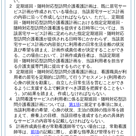
い。
2
定期巡回・随時対応型訪問介護看護計画は、既に居宅サー
ビス計画が作成されている場合は、当該居宅サービス計画
の内容に沿って作成しなければならない。
ただし、定期巡
回・随時対応型訪問介護看護計画における指定定期巡回・
随時対応型訪問介護看護を提供する日時等については、当
該居宅サービス計画に定められた指定定期巡回・随時対応
型訪問介護看護が提供される日時等にかかわらず、当該居
宅サービス計画の内容並びに利用者の日常生活全般の状況
及び希望を踏まえ、計画作成責任者が決定することができ
る。
この場合において、計画作成責任者は、当該定期巡
回・随時対応型訪問介護看護計画を、当該利用者を担当す
る介護支援専門員に提出するものとする。
3
定期巡回・随時対応型訪問介護看護計画は、看護職員が利
用者の居宅を定期的に訪問して行うアセスメント
(利用者の
心身の状況を勘案し、自立した日常生活を営むことができ
るように支援する上で解決すべき課題を把握することをい
う。)
の結果を踏まえ、作成しなければならない。
4
訪問看護サービスの利用者に係る定期巡回・随時対応型訪
問介護看護計画については、
第1項
に規定する事項に加え、
当該利用者の希望、心身の状況、主治の医師の指示等を踏
まえて、療養上の目標、当該目標を達成するための具体的
なサービスの内容等を記載しなければならない。
5
計画作成責任者が常勤看護師等でない場合には、常勤看護
師等は、
前項
の記載に際し、必要な指導及び管理を行うと