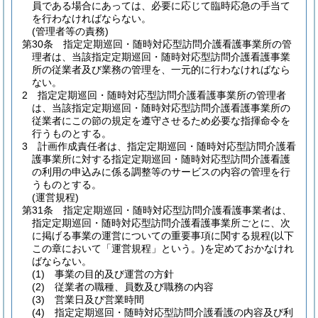
員である場合にあっては、必要に応じて臨時応急の手当て
を行わなければならない。
(管理者等の責務)
第30条
指定定期巡回・随時対応型訪問介護看護事業所の管
理者は、当該指定定期巡回・随時対応型訪問介護看護事業
所の従業者及び業務の管理を、一元的に行わなければなら
ない。
2
指定定期巡回・随時対応型訪問介護看護事業所の管理者
は、当該指定定期巡回・随時対応型訪問介護看護事業所の
従業者にこの節の規定を遵守させるため必要な指揮命令を
行うものとする。
3
計画作成責任者は、指定定期巡回・随時対応型訪問介護看
護事業所に対する指定定期巡回・随時対応型訪問介護看護
の利用の申込みに係る調整等のサービスの内容の管理を行
うものとする。
(運営規程)
第31条
指定定期巡回・随時対応型訪問介護看護事業者は、
指定定期巡回・随時対応型訪問介護看護事業所ごとに、次
に掲げる事業の運営についての重要事項に関する規程
(以下
この章において「運営規程」という。)
を定めておかなけれ
ばならない。
(1)
事業の目的及び運営の方針
(2)
従業者の職種、員数及び職務の内容
(3)
営業日及び営業時間
(4)
指定定期巡回・随時対応型訪問介護看護の内容及び利