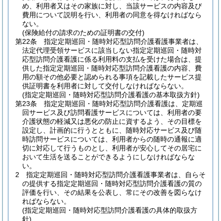
め、利用者又はその家族に対し、当該サービスの内容及び
費用について説明を行い、利用者の同意を得なければなら
ない。
(保険給付の請求のための証明書の交付)
第22条
指定定期巡回・随時対応型訪問介護看護事業者は、
法定代理受領サービスに該当しない指定定期巡回・随時対
応型訪問介護看護に係る利用料の支払を受けた場合は、提
供した指定定期巡回・随時対応型訪問介護看護の内容、費
用の額その他必要と認められる事項を記載したサービス提
供証明書を利用者に対して交付しなければならない。
(指定定期巡回・随時対応型訪問介護看護の基本取扱方針)
第23条
指定定期巡回・随時対応型訪問介護看護は、定期巡
回サービス及び訪問看護サービスについては、利用者の要
介護状態の軽減又は悪化の防止に資するよう、その目標を
設定し、計画的に行うとともに、随時対応サービス及び随
時訪問サービスについては、利用者からの随時の通報に適
切に対応して行うものとし、利用者が安心してその居宅に
おいて生活を送ることができるようにしなければならな
い。
2
指定定期巡回・随時対応型訪問介護看護事業者は、自らそ
の提供する指定定期巡回・随時対応型訪問介護看護の質の
評価を行い、その結果を公表し、常にその改善を図らなけ
ればならない。
(指定定期巡回・随時対応型訪問介護看護の具体的取扱方
針)