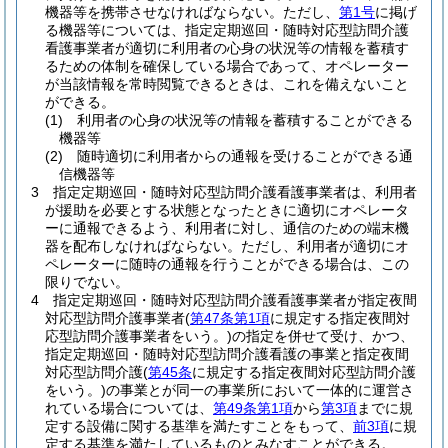
機器等を携帯させなければならない。
ただし、
第1号
に掲げ
る機器等については、指定定期巡回・随時対応型訪問介護
看護事業者が適切に利用者の心身の状況等の情報を蓄積す
るための体制を確保している場合であって、オペレーター
が当該情報を常時閲覧できるときは、これを備えないこと
ができる。
(1)
利用者の心身の状況等の情報を蓄積することができる
機器等
(2)
随時適切に利用者からの通報を受けることができる通
信機器等
3
指定定期巡回・随時対応型訪問介護看護事業者は、利用者
が援助を必要とする状態となったときに適切にオペレータ
ーに通報できるよう、利用者に対し、通信のための端末機
器を配布しなければならない。
ただし、利用者が適切にオ
ペレーターに随時の通報を行うことができる場合は、この
限りでない。
4
指定定期巡回・随時対応型訪問介護看護事業者が指定夜間
対応型訪問介護事業者
(
第47条第1項
に規定する指定夜間対
応型訪問介護事業者をいう。)
の指定を併せて受け、かつ、
指定定期巡回・随時対応型訪問介護看護の事業と指定夜間
対応型訪問介護
(
第45条
に規定する指定夜間対応型訪問介護
をいう。)
の事業とが同一の事業所において一体的に運営さ
れている場合については、
第49条第1項
から
第3項
までに規
定する設備に関する基準を満たすことをもって、
前3項
に規
定する基準を満たしているものとみなすことができる。