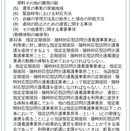
用料その他の費用の額
(5)
通常の事業の実施地域
(6)
緊急時等における対応方法
(7)
合鍵の管理方法及び紛失した場合の対処方法
(8)
虐待の防止のための措置に関する事項
(9)
その他運営に関する重要事項
(勤務体制の確保等)
第32条
指定定期巡回・随時対応型訪問介護看護事業者は、
利用者に対し適切な指定定期巡回・随時対応型訪問介護看
護を提供できるよう、指定定期巡回・随時対応型訪問介護
看護事業所ごとに、定期巡回・随時対応型訪問介護看護従
業者の勤務の体制を定めておかなければならない。
2
指定定期巡回・随時対応型訪問介護看護事業者は、指定定
期巡回・随時対応型訪問介護看護事業所ごとに、当該指定
定期巡回・随時対応型訪問介護看護事業所の定期巡回・随
時対応型訪問介護看護従業者によって指定定期巡回・随時
対応型訪問介護看護を提供しなければならない。
ただし、
指定定期巡回・随時対応型訪問介護看護事業所が、適切に
指定定期巡回・随時対応型訪問介護看護を利用者に提供す
る体制を構築しており、他の指定訪問介護事業所、指定夜
間対応型訪問介護事業所又は指定訪問看護事業所
(以下この
条において「指定訪問介護事業所等」という。)
との密接な
連携を図ることにより当該指定定期巡回・随時対応型訪問
介護看護事業所の効果的な運営を期待することができる場
合であって、利用者の処遇に支障がないときは、町長が地