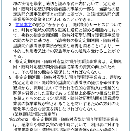
域の実情を勘案し適切と認める範囲内において、定期巡
回・随時対応型訪問介護看護の事業の一部を、当該他の指
定訪問介護事業所等との契約に基づき、当該指定訪問介護
事業所等の従業者に行わせることができる。
3
前項本文
の規定にかかわらず、随時対応サービスについて
は、町長が地域の実情を勘案し適切と認める範囲内におい
て、複数の指定定期巡回・随時対応型訪問介護看護事業所
の間の契約に基づき、当該複数の指定定期巡回・随時対応
型訪問介護看護事業所が密接な連携を図ることにより、一
体的に利用者又はその家族等からの通報を受けることがで
きる。
4
指定定期巡回・随時対応型訪問介護看護事業者は、定期巡
回・随時対応型訪問介護看護従業者の資質の向上のため
に、その研修の機会を確保しなければならない。
5
指定定期巡回・随時対応型訪問介護看護事業者は、適切な
指定定期巡回・随時対応型訪問介護看護の提供を確保する
観点から、職場において行われる性的な言動又は優越的な
関係を背景とした言動であって業務上必要かつ相当な範囲
を超えたものにより定期巡回・随時対応型訪問介護看護従
業者の就業環境が害されることを防止するための方針の明
確化等の必要な措置を講じなければならない。
(業務継続計画の策定等)
第32条の2
指定定期巡回・随時対応型訪問介護看護事業者
は、感染症や非常災害の発生時において、利用者に対する
指定定期巡回・随時対応型訪問介護看護の提供を継続的に