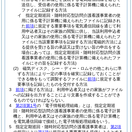
送信し、受信者の使用に係る電子計算機に備えられた
ファイルに記録する方法
イ
指定定期巡回・随時対応型訪問介護看護事業者の使
用に係る電子計算機に備えられたファイルに記録され
た
前項
に規定する重要事項を電気通信回線を通じて利
用申込者又はその家族の閲覧に供し、当該利用申込者
又はその家族の使用に係る電子計算機に備えられたフ
ァイルに当該重要事項を記録する方法
(電磁的方法によ
る提供を受ける旨の承諾又は受けない旨の申出をする
場合にあっては、指定定期巡回・随時対応型訪問介護
看護事業者の使用に係る電子計算機に備えられたファ
イルにその旨を記録する方法)
(2)
磁気ディスク、シー・ディー・ロムその他これらに準
ずる方法により一定の事項を確実に記録しておくことが
できる物をもって調製するファイルに
前項
に規定する重
要事項を記録したものを交付する方法
3
前項
に掲げる方法は、利用申込者又はその家族がファイル
への記録を出力することにより文書を作成することができ
るものでなければならない。
4
第2項第1号
の「電子情報処理組織」とは、指定定期巡
回・随時対応型訪問介護看護事業者の使用に係る電子計算
機と、利用申込者又はその家族の使用に係る電子計算機と
を電気通信回線で接続した電子情報処理組織をいう。
5
指定定期巡回・随時対応型訪問介護看護事業者は、
第2項