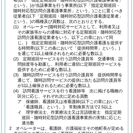
者
(以下「指定定期巡回・随時対応型訪問介護看護事業者」
という。)
が当該事業を行う事業所
(以下「指定定期巡回・
随時対応型訪問介護看護事業所」という。)
ごとに置くべき
従業者
(以下「定期巡回・随時対応型訪問介護看護従業者」
という。)
の職種及び員数は、次のとおりとする。
(1)
オペレーター
(随時対応サービスとして、利用者又は
その家族等からの通報に対応する定期巡回・随時対応型
訪問介護看護従業者をいう。以下この章において同
じ。)
指定定期巡回・随時対応型訪問介護看護を提供す
る時間帯
(以下この条において「提供時間帯」という。)
を通じて1以上確保されるために必要な数以上
(2)
定期巡回サービスを行う訪問介護員等 交通事情、訪
問頻度等を勘案し、利用者に適切に定期巡回サービスを
提供するために必要な数以上
(3)
随時訪問サービスを行う訪問介護員等 提供時間帯を
通じて、随時訪問サービスの提供に当たる訪問介護員等
が1以上確保されるために必要な数以上
(4)
訪問看護サービスを行う看護師等 次に掲げる職種の
区分に応じ、それぞれ次に定める員数
ア
保健師、看護師又は准看護師
(以下この章において
「看護職員」という。)
常勤換算方法で2.5以上
イ
理学療法士、作業療法士又は言語聴覚士 指定定期
巡回・随時対応型訪問介護看護事業所の実情に応じた
適当数
2
オペレーターは、看護師、介護福祉士その他町長が定める