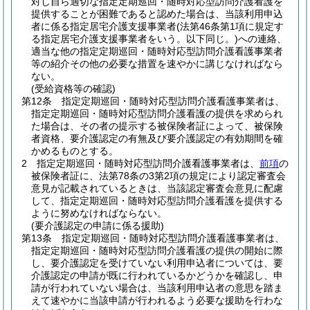
対し自ら適切な指定定期巡回・随時対応型訪問介護看護を
提供することが困難であると認めた場合は、当該利用申込
者に係る指定居宅介護支援事業者
(法第46条第1項に規定す
る指定居宅介護支援事業者をいう。以下同じ。)
への連絡、
適当な他の指定定期巡回・随時対応型訪問介護看護事業者
等の紹介その他の必要な措置を速やかに講じなければなら
ない。
(受給資格等の確認)
第12条
指定定期巡回・随時対応型訪問介護看護事業者は、
指定定期巡回・随時対応型訪問介護看護の提供を求められ
た場合は、その者の提示する被保険者証によって、被保険
者資格、要介護認定の有無及び要介護認定の有効期間を確
かめるものとする。
2
指定定期巡回・随時対応型訪問介護看護事業者は、
前項
の
被保険者証に、法第78条の3第2項の規定により認定審査会
意見が記載されているときは、当該認定審査会意見に配慮
して、指定定期巡回・随時対応型訪問介護看護を提供する
ように努めなければならない。
(要介護認定の申請に係る援助)
第13条
指定定期巡回・随時対応型訪問介護看護事業者は、
指定定期巡回・随時対応型訪問介護看護の提供の開始に際
し、要介護認定を受けていない利用申込者については、要
介護認定の申請が既に行われているかどうかを確認し、申
請が行われていない場合は、当該利用申込者の意思を踏ま
えて速やかに当該申請が行われるよう必要な援助を行わな