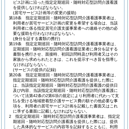
ビス計画に沿った指定定期巡回・随時対応型訪問介護看護
を提供しなければならない。
(居宅サービス計画等の変更の援助)
第18条
指定定期巡回・随時対応型訪問介護看護事業者は、
利用者が居宅サービス計画の変更を希望する場合は、当該
利用者に係る指定居宅介護支援事業者への連絡その他の必
要な援助を行わなければならない。
(身分を証する書類の携行)
第19条
指定定期巡回・随時対応型訪問介護看護事業者は、
定期巡回・随時対応型訪問介護看護従業者に身分を証する
書類を携行させ、面接時、初回訪問時及び利用者又はその
家族から求められたときは、これを提示すべき旨を指導し
なければならない。
(サービスの提供の記録)
第20条
指定定期巡回・随時対応型訪問介護看護事業者は、
指定定期巡回・随時対応型訪問介護看護を提供した際に
は、当該指定定期巡回・随時対応型訪問介護看護の提供日
及び内容、当該指定定期巡回・随時対応型訪問介護看護に
ついて法第42条の2第6項の規定により利用者に代わって支
払を受ける地域密着型介護サービス費の額その他必要な事
項を、利用者の居宅サービス計画を記載した書面又はこれ
に準ずる書面に記載しなければならない。
2
指定定期巡回・随時対応型訪問介護看護事業者は、指定定
期巡回・随時対応型訪問介護看護を提供した際には、提供
した具体的なサービスの内容等を記録するとともに、利用