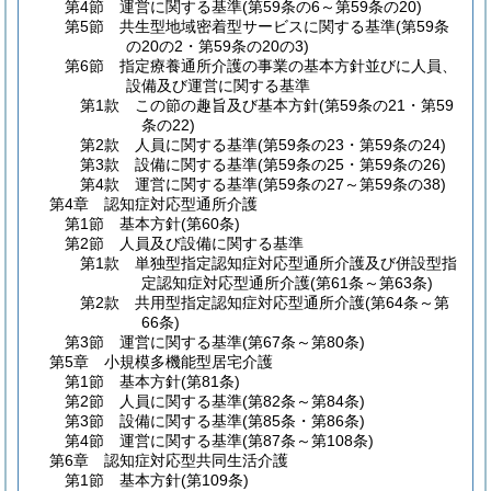
第4節
運営に関する基準
(第59条の6～第59条の20)
第5節
共生型地域密着型サービスに関する基準
(第59条
の20の2・第59条の20の3)
第6節
指定療養通所介護の事業の基本方針並びに人員、
設備及び運営に関する基準
第1款
この節の趣旨及び基本方針
(第59条の21・第59
条の22)
第2款
人員に関する基準
(第59条の23・第59条の24)
第3款
設備に関する基準
(第59条の25・第59条の26)
第4款
運営に関する基準
(第59条の27～第59条の38)
第4章
認知症対応型通所介護
第1節
基本方針
(第60条)
第2節
人員及び設備に関する基準
第1款
単独型指定認知症対応型通所介護及び併設型指
定認知症対応型通所介護
(第61条～第63条)
第2款
共用型指定認知症対応型通所介護
(第64条～第
66条)
第3節
運営に関する基準
(第67条～第80条)
第5章
小規模多機能型居宅介護
第1節
基本方針
(第81条)
第2節
人員に関する基準
(第82条～第84条)
第3節
設備に関する基準
(第85条・第86条)
第4節
運営に関する基準
(第87条～第108条)
第6章
認知症対応型共同生活介護
第1節
基本方針
(第109条)