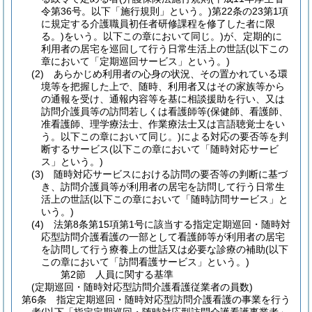
令第36号。以下「施行規則」という。)
第22条の23第1項
に規定する介護職員初任者研修課程を修了した者に限
る。)
をいう。以下この章において同じ。)
が、定期的に
利用者の居宅を巡回して行う日常生活上の世話
(以下この
章において「定期巡回サービス」という。)
(2)
あらかじめ利用者の心身の状況、その置かれている環
境等を把握した上で、随時、利用者又はその家族等から
の通報を受け、通報内容等を基に相談援助を行い、又は
訪問介護員等の訪問若しくは看護師等
(保健師、看護師、
准看護師、理学療法士、作業療法士又は言語聴覚士をい
う。以下この章において同じ。)
による対応の要否等を判
断するサービス
(以下この章において「随時対応サービ
ス」という。)
(3)
随時対応サービスにおける訪問の要否等の判断に基づ
き、訪問介護員等が利用者の居宅を訪問して行う日常生
活上の世話
(以下この章において「随時訪問サービス」と
いう。)
(4)
法第8条第15項第1号に該当する指定定期巡回・随時対
応型訪問介護看護の一部として看護師等が利用者の居宅
を訪問して行う療養上の世話又は必要な診療の補助
(以下
この章において「訪問看護サービス」という。)
第2節
人員に関する基準
(定期巡回・随時対応型訪問介護看護従業者の員数)
第6条
指定定期巡回・随時対応型訪問介護看護の事業を行う