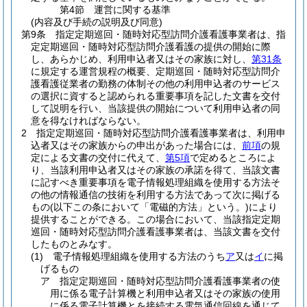
第4節
運営に関する基準
(内容及び手続の説明及び同意)
第9条
指定定期巡回・随時対応型訪問介護看護事業者は、指
定定期巡回・随時対応型訪問介護看護の提供の開始に際
し、あらかじめ、利用申込者又はその家族に対し、
第31条
に規定する運営規程の概要、定期巡回・随時対応型訪問介
護看護従業者の勤務の体制その他の利用申込者のサービス
の選択に資すると認められる重要事項を記した文書を交付
して説明を行い、当該提供の開始について利用申込者の同
意を得なければならない。
2
指定定期巡回・随時対応型訪問介護看護事業者は、利用申
込者又はその家族からの申出があった場合には、
前項
の規
定による文書の交付に代えて、
第5項
で定めるところによ
り、当該利用申込者又はその家族の承諾を得て、当該文書
に記すべき重要事項を電子情報処理組織を使用する方法そ
の他の情報通信の技術を利用する方法であって次に掲げる
もの
(以下この条において「電磁的方法」という。)
により
提供することができる。
この場合において、当該指定定期
巡回・随時対応型訪問介護看護事業者は、当該文書を交付
したものとみなす。
(1)
電子情報処理組織を使用する方法のうち
ア
又は
イ
に掲
げるもの
ア
指定定期巡回・随時対応型訪問介護看護事業者の使
用に係る電子計算機と利用申込者又はその家族の使用
に係る電子計算機とを接続する電気通信回線を通じて