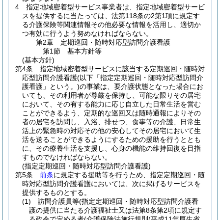
4
指定地域密着型サービス事業者は、指定地域密着型サービ
スを提供するに当たっては、法第118条の2第1項に規定す
る介護保険等関連情報その他必要な情報を活用し、適切か
つ有効に行うよう努めなければならない。
第2章
定期巡回・随時対応型訪問介護看護
第1節
基本方針等
(基本方針)
第4条
指定地域密着型サービスに該当する定期巡回・随時対
応型訪問介護看護
(以下「指定定期巡回・随時対応型訪問介
護看護」という。)
の事業は、要介護状態となった場合にお
いても、その利用者が尊厳を保持し、可能な限りその居宅
において、その有する能力に応じ自立した日常生活を営む
ことができるよう、定期的な巡回又は随時通報によりその
者の居宅を訪問し、入浴、排せつ、食事等の介護、日常生
活上の緊急時の対応その他の安心してその居宅において生
活を送ることができるようにするための援助を行うととも
に、その療養生活を支援し、心身の機能の維持回復を目指
すものでなければならない。
(指定定期巡回・随時対応型訪問介護看護)
第5条
前条
に規定する援助等を行うため、指定定期巡回・随
時対応型訪問介護看護においては、次に掲げるサービスを
提供するものとする。
(1)
訪問介護員等
(指定定期巡回・随時対応型訪問介護看
護の提供に当たる介護福祉士又は法第8条第2項に規定す
る政令で定める者
(介護保険法施行規則
(平成11年厚生省