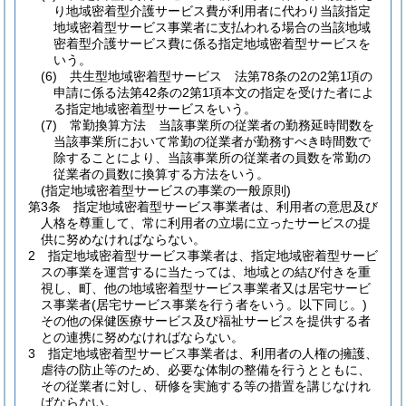
り地域密着型介護サービス費が利用者に代わり当該指定
地域密着型サービス事業者に支払われる場合の当該地域
密着型介護サービス費に係る指定地域密着型サービスを
いう。
(6)
共生型地域密着型サービス 法第78条の2の2第1項の
申請に係る法第42条の2第1項本文の指定を受けた者によ
る指定地域密着型サービスをいう。
(7)
常勤換算方法 当該事業所の従業者の勤務延時間数を
当該事業所において常勤の従業者が勤務すべき時間数で
除することにより、当該事業所の従業者の員数を常勤の
従業者の員数に換算する方法をいう。
(指定地域密着型サービスの事業の一般原則)
第3条
指定地域密着型サービス事業者は、利用者の意思及び
人格を尊重して、常に利用者の立場に立ったサービスの提
供に努めなければならない。
2
指定地域密着型サービス事業者は、指定地域密着型サービ
スの事業を運営するに当たっては、地域との結び付きを重
視し、町、他の地域密着型サービス事業者又は居宅サービ
ス事業者
(居宅サービス事業を行う者をいう。以下同じ。)
その他の保健医療サービス及び福祉サービスを提供する者
との連携に努めなければならない。
3
指定地域密着型サービス事業者は、利用者の人権の擁護、
虐待の防止等のため、必要な体制の整備を行うとともに、
その従業者に対し、研修を実施する等の措置を講じなけれ
ばならない。