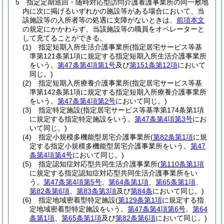
5
指定定期巡回・随時対応型訪問介護看護事業所の同一敷地
内に次に掲げるいずれかの施設等がある場合において、当
該施設等の入所者等の処遇に支障がないときは、
前項本文
の規定にかかわらず、当該施設等の職員をオペレーターと
して充てることができる。
(1)
指定短期入所生活介護事業所
(指定居宅サービス等基
準第121条第1項に規定する指定短期入所生活介護事業所
をいう。
第47条第4項第1号
及び
第151条第12項
において
同じ。)
(2)
指定短期入所療養介護事業所
(指定居宅サービス等基
準第142条第1項に規定する指定短期入所療養介護事業所
をいう。
第47条第4項第2号
において同じ。)
(3)
指定特定施設
(指定居宅サービス等基準第174条第1項
に規定する指定特定施設をいう。
第47条第4項第3号
にお
いて同じ。)
(4)
指定小規模多機能型居宅介護事業所
(
第82条第1項
に規
定する指定小規模多機能型居宅介護事業所をいう。
第47
条第4項第4号
において同じ。)
(5)
指定認知症対応型共同生活介護事業所
(
第110条第1項
に規定する指定認知症対応型共同生活介護事業所をい
う。
第47条第4項第5号
、
第64条第1項
、
第65条第1項
、
第82条第6項
、
第83条第3項
及び
第84条
において同じ。)
(6)
指定地域密着型特定施設
(
第129条第1項
に規定する指
定地域密着型特定施設をいう。
第47条第4項第6号
、
第64
条第1項
、
第65条第1項
及び
第82条第6項
において同じ。)