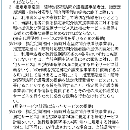
ればならない。
2
指定定期巡回・随時対応型訪問介護看護事業者は、指定定
期巡回・随時対応型訪問介護看護の提供の終了に際して
は、利用者又はその家族に対して適切な指導を行うととも
に、当該利用者に係る指定居宅介護支援事業者に対する情
報の提供及び保健医療サービス又は福祉サービスを提供す
る者との密接な連携に努めなければならない。
(法定代理受領サービスの提供を受けるための援助)
第16条
指定定期巡回・随時対応型訪問介護看護事業者は、
指定定期巡回・随時対応型訪問介護看護の提供の開始に際
し、利用申込者が施行規則第65条の4各号のいずれにも該
当しないときは、当該利用申込者又はその家族に対し、居
宅サービス計画
(法第8条第24項に規定する居宅サービス計
画をいう。)
の作成を指定居宅介護支援事業者に依頼する旨
を町に対して届け出ること等により、指定定期巡回・随時
対応型訪問介護看護の提供を法定代理受領サービスとして
受けることができる旨を説明すること、指定居宅介護支援
事業者に関する情報を提供することその他の法定代理受領
サービスを行うために必要な援助を行わなければならな
い。
(居宅サービス計画に沿ったサービスの提供)
第17条
指定定期巡回・随時対応型訪問介護看護事業者は、
居宅サービス計画
(法第8条第24項に規定する居宅サービス
計画をいい、施行規則第65条の4第1号ハに規定する計画を
含む。以下同じ。)
が作成されている場合は、当該居宅サー