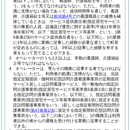
者
(以下この章において「看護師、介護福祉士等」とい
う。)
をもって充てなければならない。
ただし、利用者の処
遇に支障がない場合であって、提供時間帯を通じて、看護
師、介護福祉士等又は
前項第4号ア
の看護職員との連携を確
保しているときは、サービス提供責任者
(指定居宅サービス
等の事業の人員、設備及び運営に関する基準
(平成11年厚生
省令第37号。以下「指定居宅サービス等基準」という。)
第
5条第2項のサービス提供責任者をいう。以下同じ。)
の業務
に1年以上
(特に業務に従事した経験が必要な者として町長
が定めるものにあっては、3年以上)
従事した経験を有する
者をもって充てることができる。
3
オペレーターのうち1人以上は、常勤の看護師、介護福祉
士等でなければならない。
4
オペレーターは、専らその職務に従事する者でなければな
らない。
ただし、利用者の処遇に支障がない場合は、当該
指定定期巡回・随時対応型訪問介護看護事業所の定期巡回
サービス若しくは訪問看護サービス、同一敷地内の指定訪
問介護事業所
(指定居宅サービス等基準第5条第1項に規定す
る指定訪問介護事業所をいう。以下同じ。)
、指定訪問看護
事業所
(指定居宅サービス等基準第60条第1項に規定する指
定訪問看護事業所をいう。)
若しくは指定夜間対応型訪問介
護事業所
(
第47条第1項
に規定する指定夜間対応型訪問介護
事業所をいう。以下この条において同じ。)
の職務又は利用
者以外の者からの通報を受け付ける業務に従事することが
できる。