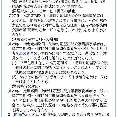
護計画
(訪問看護サービスの利用者に係るものに限る。)
及
び訪問看護報告書の作成について準用する。
(同居家族に対するサービス提供の禁止)
第27条
指定定期巡回・随時対応型訪問介護看護事業者は、
定期巡回・随時対応型訪問介護看護従業者に、その同居の
家族である利用者に対する指定定期巡回・随時対応型訪問
介護看護
(随時対応サービスを除く。)
の提供をさせてはな
らない。
(利用者に関する町への通知)
第28条
指定定期巡回・随時対応型訪問介護看護事業者は、
指定定期巡回・随時対応型訪問介護看護を受けている利用
者が
次の各号
のいずれかに該当する場合は、遅滞なく、意
見を付してその旨を町に通知しなければならない。
(1)
正当な理由なしに指定定期巡回・随時対応型訪問介護
看護の利用に関する指示に従わないことにより、要介護
状態の程度を増進させたと認められるとき。
(2)
偽りその他不正な行為によって保険給付を受け、又は
受けようとしたとき。
(緊急時等の対応)
第29条
定期巡回・随時対応型訪問介護看護従業者は、現に
指定定期巡回・随時対応型訪問介護看護の提供を行ってい
るときに利用者に病状の急変が生じた場合その他必要な場
合は、速やかに主治の医師への連絡を行う等の必要な措置
を講じなければならない。
2
前項
の定期巡回・随時対応型訪問介護看護従業者が看護職