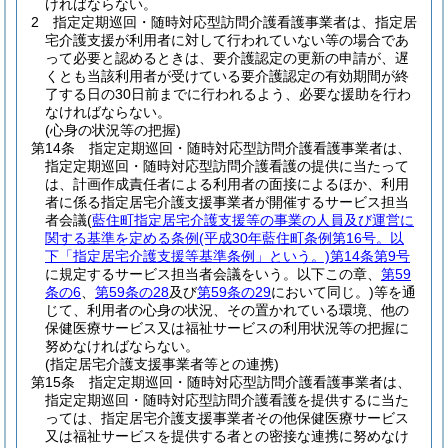
ければならない。
2
指定定期巡回・随時対応型訪問介護看護事業者は、指定居
宅介護支援が利用者に対して行われていない等の場合であ
って必要と認めるときは、要介護認定の更新の申請が、遅
くとも当該利用者が受けている要介護認定の有効期間が終
了する日の30日前までに行われるよう、必要な援助を行わ
なければならない。
(心身の状況等の把握)
第14条
指定定期巡回・随時対応型訪問介護看護事業者は、
指定定期巡回・随時対応型訪問介護看護の提供に当たって
は、計画作成責任者による利用者の面接によるほか、利用
者に係る指定居宅介護支援事業者が開催するサービス担当
者会議
(
藍住町指定居宅介護支援等の事業の人員及び運営に
関する基準を定める条例
(平成30年藍住町条例第16号。以
下「指定居宅介護支援等基準条例」という。)
第14条第9号
に規定するサービス担当者会議をいう。以下この章、
第59
条の6
、
第59条の28
及び
第59条の29
において同じ。)
等を通
じて、利用者の心身の状況、その置かれている環境、他の
保健医療サービス又は福祉サービスの利用状況等の把握に
努めなければならない。
(指定居宅介護支援事業者等との連携)
第15条
指定定期巡回・随時対応型訪問介護看護事業者は、
指定定期巡回・随時対応型訪問介護看護を提供するに当た
っては、指定居宅介護支援事業者その他保健医療サービス
又は福祉サービスを提供する者との密接な連携に努めなけ