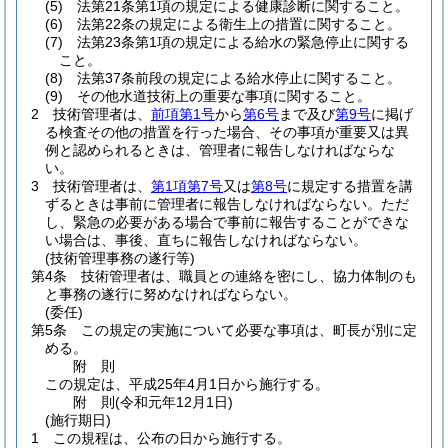
(5)
法第21条第1項の規定による健康診断に関すること。
(6)
法第22条の規定による衛生上の措置に関すること。
(7)
法第23条第1項の規定による給水の緊急停止に関する
こと。
(8)
法第37条前段の規定による給水停止に関すること。
(9)
その他水道技術上の重要な事項に関すること。
2
技術管理者は、
前項第1号
から
第6号
まで及び
第9号
に掲げ
る検査その他の措置を行った場合、その事項が重要又は異
例と認められるときは、管理者に報告しなければならな
い。
3
技術管理者は、
第1項第7号
又は
第8号
に規定する措置を講
ずるときは事前に管理者に報告しなければならない。
ただ
し、緊急の必要がある場合で事前に報告することができな
い場合は、事後、直ちに報告しなければならない。
(技術管理事務の遂行等)
第4条
技術管理者は、職員との連絡を密にし、協力体制のも
と事務の遂行に努めなければならない。
(委任)
第5条
この規定の実施について必要な事項は、町長が別に定
める。
附
則
この規定は、平成25年4月1日から施行する。
附
則
(令和元年12月1日
)
(施行期日)
1
この規程は、公布の日から施行する。