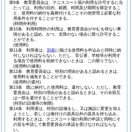
第9条
教育委員会は、テニスコート場の利用を許可するに当
たっては、利用の目的、範囲、時間及び期間を限定するこ
と、使用料の納付を義務付けることその他管理上必要な利
用条件を付することができる。
(時間外利用)
第10条
利用時間外の利用は、教育委員会がやむを得ない事
情があると認め、かつ、支障のない場合に限り許可するこ
とができる。
(使用料)
第11条
利用者は、
別表
に掲げる使用料を申込みと同時に納
付しなければならない。
ただし、官公署、学校等が利用す
る場合で使用料を前納できないときは、この限りでない。
(使用料の減免)
第12条
教育委員会は、特別の理由があると認めるときは、
使用料を減免することができる。
(使用料の還付)
第13条
既に納付した使用料は、還付しない。
ただし、教育
委員会は、特別の理由があると認めるときは、その全部又
は一部を還付することができる。
(特別の設備等の制限)
第14条
利用者は、特別の設備をし、又は施設に変更を加え
ようとし、若しくは備付けの器具以外の器具を持ち込み、
利用するときは、テニスコート場の利用の申請と同時にそ
の旨を申請して教育委員会の承認を受けなければならな
い。