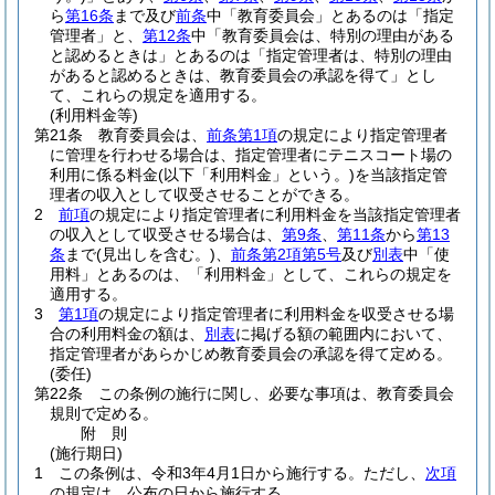
ら
第16条
まで及び
前条
中「教育委員会」とあるのは「指定
管理者」と、
第12条
中「教育委員会は、特別の理由がある
と認めるときは」とあるのは「指定管理者は、特別の理由
があると認めるときは、教育委員会の承認を得て」とし
て、これらの規定を適用する。
(利用料金等)
第21条
教育委員会は、
前条第1項
の規定により指定管理者
に管理を行わせる場合は、指定管理者にテニスコート場の
利用に係る料金
(以下「利用料金」という。)
を当該指定管
理者の収入として収受させることができる。
2
前項
の規定により指定管理者に利用料金を当該指定管理者
の収入として収受させる場合は、
第9条
、
第11条
から
第13
条
まで
(見出しを含む。)
、
前条第2項第5号
及び
別表
中「使
用料」とあるのは、「利用料金」として、これらの規定を
適用する。
3
第1項
の規定により指定管理者に利用料金を収受させる場
合の利用料金の額は、
別表
に掲げる額の範囲内において、
指定管理者があらかじめ教育委員会の承認を得て定める。
(委任)
第22条
この条例の施行に関し、必要な事項は、教育委員会
規則で定める。
附
則
(施行期日)
1
この条例は、令和3年4月1日から施行する。
ただし、
次項
の規定は、公布の日から施行する。