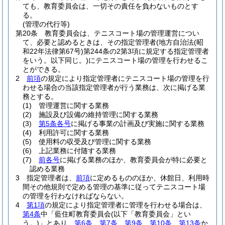
ても、教育委員会は、一切その責任を負わないものとす
る。
(管理の代行等)
第20条
教育委員会は、テニスコート場の管理運営につい
て、必要と認めるときは、その指定管理者
(地方自治法
(昭
和22年法律第67号)
第244条の2第3項に規定する指定管理者
をいう。以下同じ。)
にテニスコート場の管理を行わせるこ
とができる。
2
前項
の規定により指定管理者にテニスコート場の管理を行
わせる場合の当該指定管理者が行う業務は、次に掲げる業
務とする。
(1)
管理運営に関する業務
(2)
施設及び設備の維持管理に関する業務
(3)
第5条各号
に掲げる事業の計画及び実施に関する業務
(4)
利用許可に関する業務
(5)
使用料の収受及び管理に関する業務
(6)
上記業務に付随する業務
(7)
前各号
に掲げる業務のほか、教育委員会が特に必要と
認める業務
3
指定管理者は、
前項
に定めるもののほか、休館日、利用時
間その他規則で定める管理の基準に従ってテニスコート場
の管理を行わなければならない。
4
第1項
の規定により指定管理者に管理を行わせる場合は、
第4条
中「藍住町教育委員会
(以下「教育委員会」とい
う。)
」とあり、
第6条
、
第7条
、
第9条
、
第10条
、
第13条
か