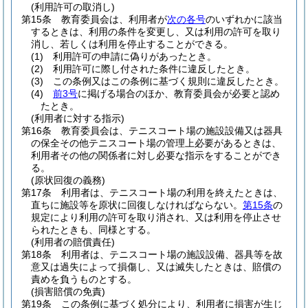
(利用許可の取消し)
第15条
教育委員会は、利用者が
次の各号
のいずれかに該当
するときは、利用の条件を変更し、又は利用の許可を取り
消し、若しくは利用を停止することができる。
(1)
利用許可の申請に偽りがあったとき。
(2)
利用許可に際し付された条件に違反したとき。
(3)
この条例又はこの条例に基づく規則に違反したとき。
(4)
前3号
に掲げる場合のほか、教育委員会が必要と認め
たとき。
(利用者に対する指示)
第16条
教育委員会は、テニスコート場の施設設備又は器具
の保全その他テニスコート場の管理上必要があるときは、
利用者その他の関係者に対し必要な指示をすることができ
る。
(原状回復の義務)
第17条
利用者は、テニスコート場の利用を終えたときは、
直ちに施設等を原状に回復しなければならない。
第15条
の
規定により利用の許可を取り消され、又は利用を停止させ
られたときも、同様とする。
(利用者の賠償責任)
第18条
利用者は、テニスコート場の施設設備、器具等を故
意又は過失によって損傷し、又は滅失したときは、賠償の
責めを負うものとする。
(損害賠償の免責)
第19条
この条例に基づく処分により、利用者に損害が生じ