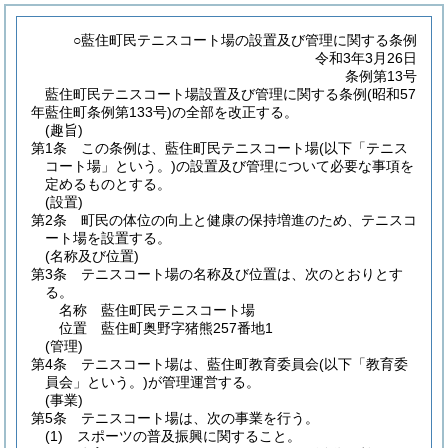
○藍住町民テニスコート場の設置及び管理に関する条例
令和3年3月26日
条例第13号
藍住町民テニスコート場設置及び管理に関する条例(昭和57
年藍住町条例第133号)の全部を改正する。
(趣旨)
第1条
この条例は、藍住町民テニスコート場
(以下「テニス
コート場」という。)
の設置及び管理について必要な事項を
定めるものとする。
(設置)
第2条
町民の体位の向上と健康の保持増進のため、テニスコ
ート場を設置する。
(名称及び位置)
第3条
テニスコート場の名称及び位置は、次のとおりとす
る。
名称 藍住町民テニスコート場
位置 藍住町奥野字猪熊257番地1
(管理)
第4条
テニスコート場は、藍住町教育委員会
(以下「教育委
員会」という。)
が管理運営する。
(事業)
第5条
テニスコート場は、次の事業を行う。
(1)
スポーツの普及振興に関すること。