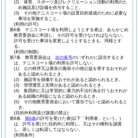
(2)
体育、スポーツ及びレクリエーション活動の利用のた
め施設及び設備を供与すること。
(3)
その他テニスコート場の設置目的達成のために必要な
事項を実施すること。
(利用の許可)
第6条
テニスコート場を利用しようとする者は、あらかじめ
教育委員会に申請し、その許可を受けなければならない。
許可を受けた事項を変更しようとするときも、同様とす
る。
(利用の制限)
第7条
教育委員会は、
次の各号
のいずれかに該当するとき
は、テニスコート場の利用を許可しない。
(1)
公の秩序又は善良の風俗その他公益を害するおそれが
あると認められるとき。
(2)
施設等を損傷するおそれがあると認められるとき。
(3)
管理運営上支障があると認められるとき。
(4)
集団的に又は常習的に暴力的不法行為を行うおそれが
ある組織の利益になると認められるとき。
(5)
その他教育委員会において適当でないと認められると
き。
(目的外利用及び譲渡の禁止)
第8条
第6条
の許可を受けた者
(以下「利用者」という。)
は、許可を受けた目的外に利用し、又はその権利を譲渡
し、若しくは転貸してはならない。
(利用条件)