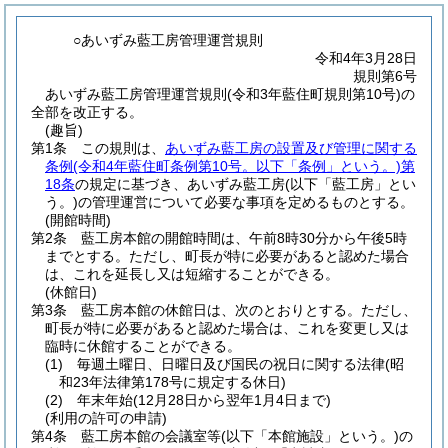
○あいずみ藍工房管理運営規則
令和4年3月28日
規則第6号
あいずみ藍工房管理運営規則(令和3年藍住町規則第10号)の
全部を改正する。
(趣旨)
第1条
この規則は、
あいずみ藍工房の設置及び管理に関する
条例
(令和4年藍住町条例第10号。以下「条例」という。)
第
18条
の規定に基づき、あいずみ藍工房
(以下「藍工房」とい
う。)
の管理運営について必要な事項を定めるものとする。
(開館時間)
第2条
藍工房本館の開館時間は、午前8時30分から午後5時
までとする。
ただし、町長が特に必要があると認めた場合
は、これを延長し又は短縮することができる。
(休館日)
第3条
藍工房本館の休館日は、次のとおりとする。
ただし、
町長が特に必要があると認めた場合は、これを変更し又は
臨時に休館することができる。
(1)
毎週土曜日、日曜日及び国民の祝日に関する法律
(昭
和23年法律第178号に規定する休日)
(2)
年末年始
(12月28日から翌年1月4日まで)
(利用の許可の申請)
第4条
藍工房本館の会議室等
(以下「本館施設」という。)
の