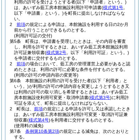
利用の許可を受けようとする者
(以下「申請者」という。)
は、あいずみ藍工房本館施設利用許可申請書
(
様式第1号
。
以下「申請書」という。)
を町長に提出しなければならな
い。
2
前項
の規定による申請は、本館施設を利用する日の2か月
前から行うことができるものとする。
(利用許可証の交付)
第5条
町長は、申請書を受理したときは、その内容を審査
し、利用を許可するときは、あいずみ藍工房本館施設利用
許可証兼領収書
(
様式第2号
。以下「利用許可証」という。)
を申請者に交付するものとする。
2
前項
の場合において、藍工房の管理運営上必要があると認
めたときは、利用の許可に必要な条件を付すものとする。
(利用の許可の申請内容の変更等)
第6条
本館施設の利用の許可を受けた者
(以下「利用者」と
いう。)
が利用の許可の申請内容を変更しようとするとき又
は利用の許可の取り消しを希望するときは、あいずみ藍工
房本館施設使利用可変更・取消申請書
(
様式第3号
)
に利用許
可証を添えて、町長に提出しなければならない。
2
町長は、
前項
の規定による申請を許可し又は承認したとき
は、あいずみ藍工房本館施設利用許可変更・取消許可証兼
領収書
(
様式第4号
)
を利用者に交付するものとする。
(使用料の減免)
第7条
条例第10条第2項
の規定による減免は、次のとおりと
する。