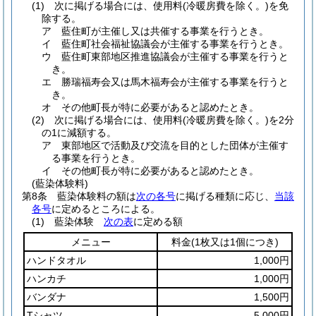
(1)
次に掲げる場合には、使用料
(冷暖房費を除く。)
を免
除する。
ア
藍住町が主催し又は共催する事業を行うとき。
イ
藍住町社会福祉協議会が主催する事業を行うとき。
ウ
藍住町東部地区推進協議会が主催する事業を行うと
き。
エ
勝瑞福寿会又は馬木福寿会が主催する事業を行うと
き。
オ
その他町長が特に必要があると認めたとき。
(2)
次に掲げる場合には、使用料
(冷暖房費を除く。)
を2分
の1に減額する。
ア
東部地区で活動及び交流を目的とした団体が主催す
る事業を行うとき。
イ
その他町長が特に必要があると認めたとき。
(藍染体験料)
第8条
藍染体験料の額は
次の各号
に掲げる種類に応じ、
当該
各号
に定めるところによる。
(1)
藍染体験
次の表
に定める額
メニュー
料金
(1枚又は1個につき)
ハンドタオル
1,000円
ハンカチ
1,000円
バンダナ
1,500円
Tシャツ
5,000円