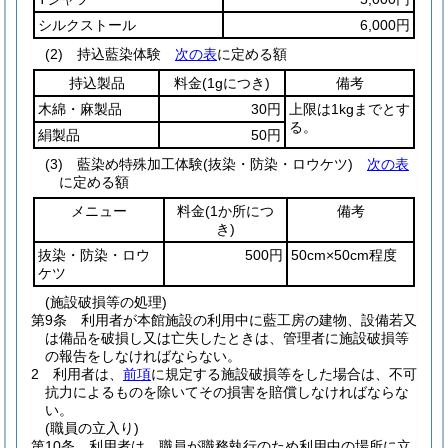
シルクストール
6,000円
(2)
持込藍染体験
次の表
に定める額
持込製品
料金
(1gにつき)
備考
木綿・麻製品
30円
上限は1kgまでとす
る。
絹製品
50円
(3)
藍染め特殊加工体験
(抜染・防染・ロウケツ)
次の表
に定める額
メニュー
料金
(1か所につ
備考
き)
抜染・防染・ロウ
500円
50cm×50cm程度
ケツ
(施設破損等の処理)
第9条
利用者が本館施設の利用中に藍工房の建物、設備若又
は備品を破損し又は亡失したときは、管理者に施設破損等
の報告をしなければならない。
2
利用者は、
前項
に規定する施設破損等をした場合は、不可
抗力によるものを除いてその損害を賠償しなければならな
い。
(職員の立入り)
第10条
利用者は、職員が職務執行のため利用中の場所に立