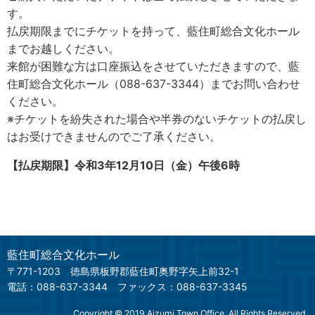
す。
払戻期限までにチケットを持って、藍住町総合文化ホール
までお越しください。
来館が困難な方は口座振込をさせていただきますので、藍
住町総合文化ホール（088-637-3344）までお問い合わせ
ください。
※チケットを紛失された場合や半券のないチケットの払戻し
はお受けできませんのでご了承ください。
【払戻期限】令和3年12月10日（金）午後6時
藍住町総合文化ホール
〒771-1203
徳島県板野郡藍住町奥野字矢上前32-1
電話：088-637-3344
ファックス：088-637-3345
Copyright © 2019 Aizumi Town Office, All Rights Reserved.