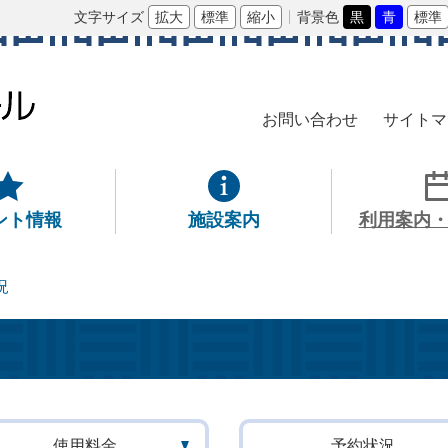
文字サイズ
拡大
標準
縮小
背景色
黒
青
標準
お問い合わせ
サイトマ
ント情報
施設案内
利用案内
況
使用料金
予約状況