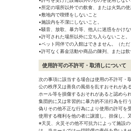
•許可を受けた設備以外のものを使用しない
•所定の場所以外での飲食、または火気の使
•敷地内で喫煙をしないこと
•施設内を不潔にしないこと。
•騒音、放歌、暴力等、他人に迷惑をかけな
•許可された場所以外に立ち入らないこと。
•ペット同伴での入館はできません。（た
•許可なく募金活動や商品の陳列、または飲
使用許可の不許可・取消しについて
次の事項に該当する場合は使用の不許可・
公の秩序又は善良の風俗を乱すおそれがあ
ホール等を損傷するおそれがあると認めら
集団的に又は常習的に暴力的不法行為を行
偽りその他不正な行為により使用の許可を
使用する権利を他の者に譲渡し、担保し、
※天災、火災その他不可抗力によって施設
は、当ホールでは一切賠償の責任を負いま