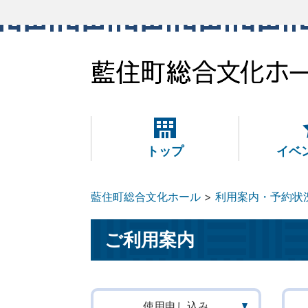
本
文
へ
移
動
トップ
イベ
藍住町総合文化ホール
利用案内・予約状
ご利用案内
使用申し込み