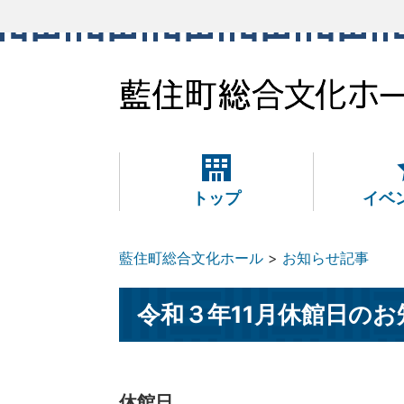
本
文
へ
移
動
トップ
イベ
藍住町総合文化ホール
お知らせ記事
令和３年11月休館日のお
休館日