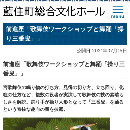
menu
前進座「歌舞伎ワークショップと舞踊「操
り三番叟」」
公開日 2021年07月15日
前進座「歌舞伎ワークショップと舞踊「操り三
番叟」」
宮歌舞伎の鳴り物の打ち方、見得の切り方、立ち回り、化
粧の仕方など、複数の役者が実演して歌舞伎の技の素晴ら
しさを解説。踊り手が操り人形となって「三番叟」を踊る
という奇抜な趣向の舞を披露。