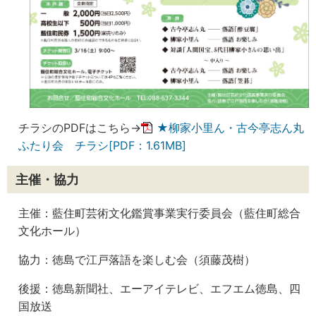
チラシのPDFはこちら→
★柳家小里ん・古今亭志ん丸
ふたり会 チラシ[PDF：1.61MB]
主催・協力
主催：藍住町芸術文化鑑賞事業実行委員会（藍住町総合
文化ホール）
協力：徳島で江戸落語を楽しむ会（須藤茂樹）
後援：徳島新聞社、エーアイテレビ、エフエム徳島、四
国放送