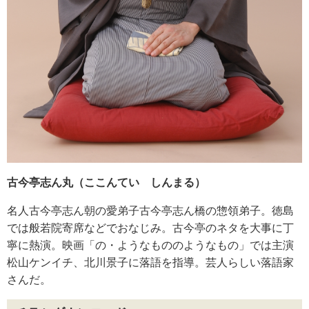
古今亭志ん丸（ここんてい しんまる）
名人古今亭志ん朝の愛弟子古今亭志ん橋の惣領弟子。徳島
では般若院寄席などでおなじみ。古今亭のネタを大事に丁
寧に熱演。映画「の・ようなもののようなもの」では主演
松山ケンイチ、北川景子に落語を指導。芸人らしい落語家
さんだ。