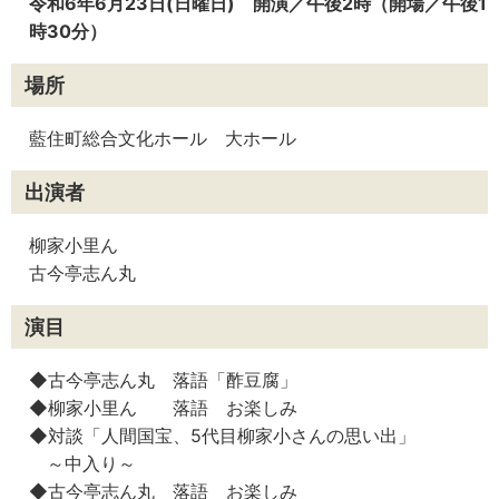
令和6年6月23日(日曜日) 開演／午後2時（開場／午後1
時30分）
場所
藍住町総合文化ホール 大ホール
出演者
柳家小里ん
古今亭志ん丸
演目
◆古今亭志ん丸 落語「酢豆腐」
◆柳家小里ん 落語 お楽しみ
◆対談「人間国宝、5代目柳家小さんの思い出」
～中入り～
◆古今亭志ん丸 落語 お楽しみ