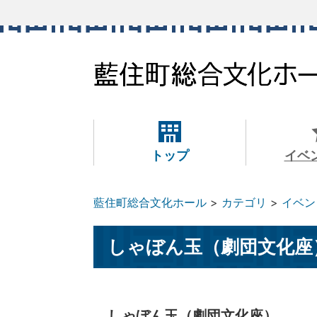
本
文
へ
移
動
トップ
イベ
藍住町総合文化ホール
カテゴリ
イベン
しゃぼん玉（劇団文化座
しゃぼん玉（劇団文化座）