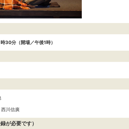
1時30分（開場／午後1時）
他
：西川信廣
登録が必要です）