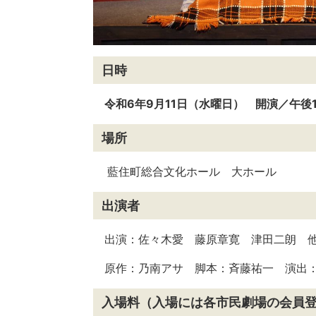
日時
令和6年9月11日（水曜日） 開演／午後
場所
藍住町総合文化ホール 大ホール
出演者
出演：佐々木愛 藤原章寛 津田二朗 
原作：乃南アサ 脚本：斉藤祐一 演出
入場料（入場には各市民劇場の会員