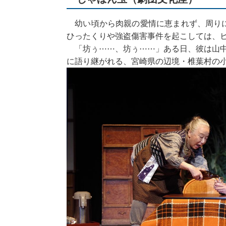
幼い頃から肉親の愛情に恵まれず、周りに
ひったくりや強盗傷害事件を起こしては、
「坊ぅ⋯⋯、坊ぅ⋯⋯」ある日、彼は山中
に語り継がれる、宮崎県の辺境・椎葉村の