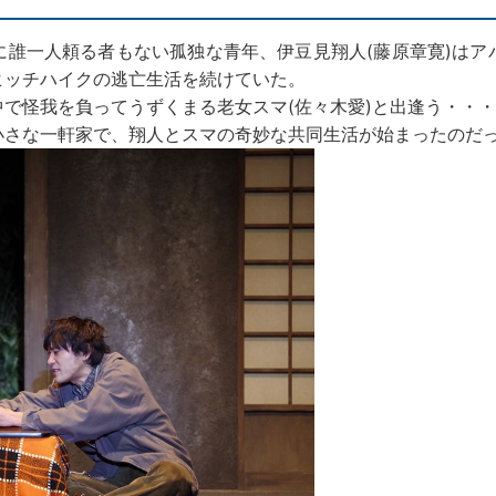
誰一人頼る者もない孤独な青年、伊豆見翔人(藤原章寛)はア
ヒッチハイクの逃亡生活を続けていた。
で怪我を負ってうずくまる老女スマ(佐々木愛)と出逢う・・
小さな一軒家で、翔人とスマの奇妙な共同生活が始まったのだ