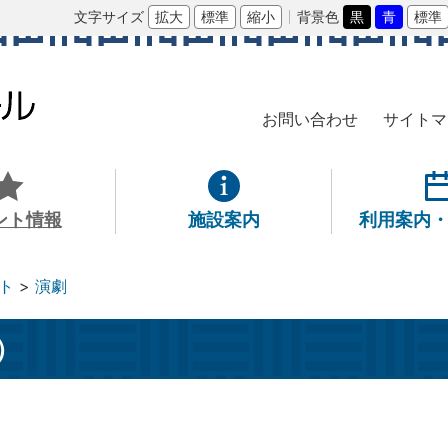
文字サイズ
拡大
標準
縮小
背景色
黒
青
標準
お問い合わせ
サイトマ
ント情報
施設案内
利用案内
ト
演劇
）