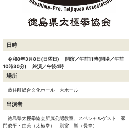
日時
令和8年3月8日(日曜日) 開演／午前11時(開場／午前
10時30分) 終演／午後4時
場所
藍住町総合文化ホール 大ホール
出演者
徳島県太極拳協会所属公認教室、スペシャルゲスト 家
門俊平・由美（太極拳） 別當 響（長拳）