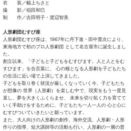
衣 装／幅上ちさと
撮 影／稲田和巳
制 作／吉田明子・渡辺智美
人形劇団むすび座
人形劇団むすび座は、1967年に丹下進・田中寛次により、
東海地方で初のプロ人形劇団 として名古屋市に誕生しまし
た。
創立以来、「子どもと子どもをむすびます。人と人とをむ
すびます」を合言葉に、 心の糧となる人形劇を子どもたち
の生活に近い場で上演してきました。
子どもを取り巻く状況が厳しくなっていく今、子どもたち
が想像の 世界（人形劇）を楽しむ中で、現実をもう一度見
直し、夢を大きくふくらませ、 未来を切り拓く力を育てて
いく手助けをするために、子どもたち一人一人の 心と心に
むすびついていきたいと願っています。
また、大人向けの人形劇の創作、海外交流、人形劇・人形
作りの指導、短大講師等の活動も行い、人形劇の一層の普