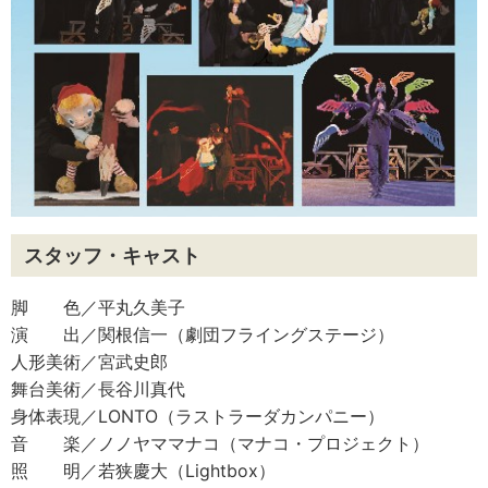
スタッフ・キャスト
脚 色／平丸久美子
演 出／関根信一（劇団フライングステージ）
人形美術／宮武史郎
舞台美術／長谷川真代
身体表現／LONTO（ラストラーダカンパニー）
音 楽／ノノヤママナコ（マナコ・プロジェクト）
照 明／若狭慶大（Lightbox）