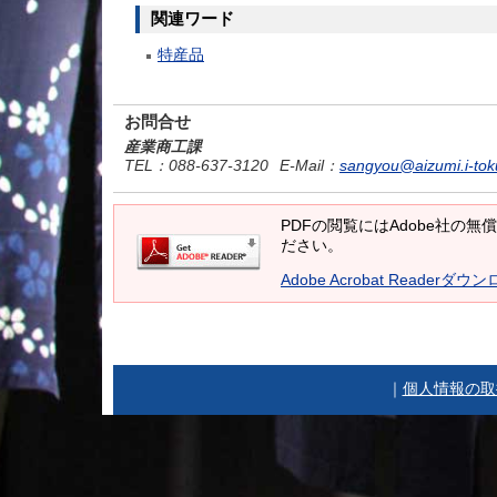
関連ワード
特産品
お問合せ
産業商工課
TEL
：088-637-3120
E-Mail
：
sangyou@aizumi.i-tok
PDFの閲覧にはAdobe社の無償の
ださい。
Adobe Acrobat Readerダウ
｜
個人情報の取