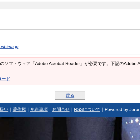
ushima.jp
ソフトウェア「Adobe Acrobat Reader」が必要です。下記のAdobe 
ンロード
戻る
扱い
｜
著作権
｜
免責事項
｜
お問合せ
｜
RSSについて
｜Powered by Jorur