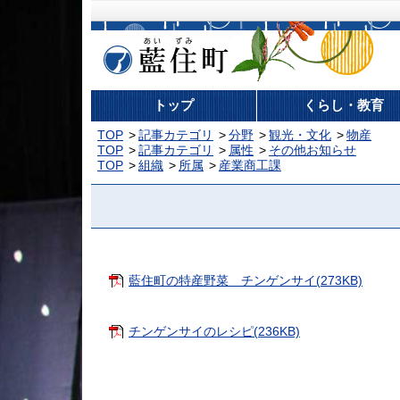
藍住町
トップ
くらし・教育
TOP
記事カテゴリ
分野
観光・文化
物産
TOP
記事カテゴリ
属性
その他お知らせ
TOP
組織
所属
産業商工課
藍住町の特産野菜 チンゲンサイ(273KB)
チンゲンサイのレシピ(236KB)