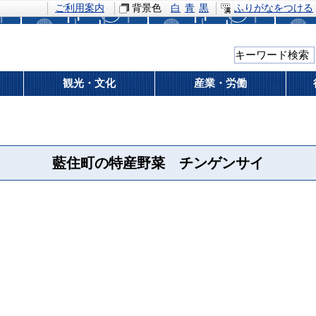
ご利用案内
背景色
白
青
黒
ふりがなをつける
観光・文化
産業・労働
藍住町の特産野菜 チンゲンサイ