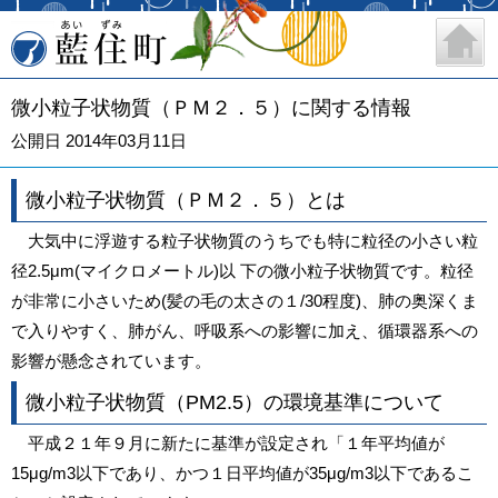
藍住町
微小粒子状物質（ＰＭ２．５）に関する情報
公開日 2014年03月11日
微小粒子状物質（ＰＭ２．５）とは
大気中に浮遊する粒子状物質のうちでも特に粒径の小さい粒
径2.5μm(マイクロメートル)以 下の微小粒子状物質です。粒径
が非常に小さいため(髪の毛の太さの１/30程度)、肺の奥深くま
で入りやすく、肺がん、呼吸系への影響に加え、循環器系への
影響が懸念されています。
微小粒子状物質（PM2.5）の環境基準について
平成２１年９月に新たに基準が設定され「１年平均値が
15μg/m3以下であり、かつ１日平均値が35μg/m3以下であるこ