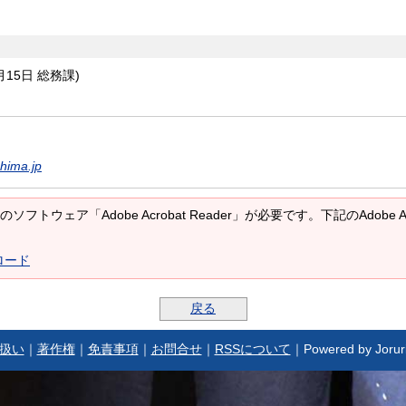
月15日
総務課
)
hima.jp
ソフトウェア「Adobe Acrobat Reader」が必要です。下記のAdobe 
ンロード
戻る
扱い
｜
著作権
｜
免責事項
｜
お問合せ
｜
RSSについて
｜Powered by Jorur