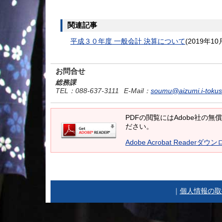
関連記事
平成３０年度 一般会計 決算について
(
2019年10
お問合せ
総務課
TEL
：088-637-3111
E-Mail
：
soumu@aizumi.i-tokus
PDFの閲覧にはAdobe社の無償の
ださい。
Adobe Acrobat Readerダウ
｜
個人情報の取