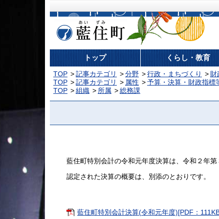
藍住町
トップ
くらし・教育
TOP
記事カテゴリ
分野
行政・まちづくり
財
TOP
記事カテゴリ
属性
予算・決算・財政指標
TOP
組織
所属
総務課
藍住町特別会計の令和元年度決算は、令和２年第
認定された決算の概要は、別添のとおりです。
藍住町特別会計決算(令和元年度)[PDF：111KB