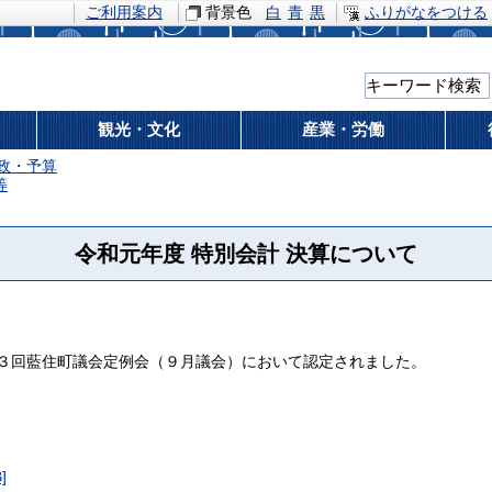
ご利用案内
背景色
白
青
黒
ふりがなをつける
観光・文化
産業・労働
政・予算
等
令和元年度 特別会計 決算について
３回藍住町議会定例会（９月議会）において認定されました。
]