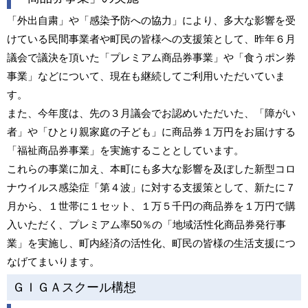
「外出自粛」や「感染予防への協力」により、多大な影響を受
けている民間事業者や町民の皆様への支援策として、昨年６月
議会で議決を頂いた「プレミアム商品券事業」や「食うポン券
事業」などについて、現在も継続してご利用いただいていま
す。
また、今年度は、先の３月議会でお認めいただいた、「障がい
者」や「ひとり親家庭の子ども」に商品券１万円をお届けする
「福祉商品券事業」を実施することとしています。
これらの事業に加え、本町にも多大な影響を及ぼした新型コロ
ナウイルス感染症「第４波」に対する支援策として、新たに７
月から、１世帯に１セット、１万５千円の商品券を１万円で購
入いただく、プレミアム率50％の「地域活性化商品券発行事
業」を実施し、町内経済の活性化、町民の皆様の生活支援につ
なげてまいります。
ＧＩＧＡスクール構想