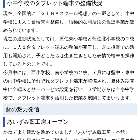
小中学校のタブレット端末の整備状況
現在、全国的に「ＧＩＧＡスクール構想」の一環として、小中
学校に１人１台端末を整備し、積極的な利活用の促進事業が進
められています。
現在の進捗状況としては、藍住東小学校と藍住北小学校の２校
に、１人１台タブレット端末の整備が完了し、既に授業での活
用も開始され、子どもたちは生き生きとした表情で端末を操作
しているとのことです。
今月中には、西小学校、南小学校の２校、７月には藍中・東中
の両中学校にそれぞれタブレット端末が整備され、夏休み期間
中に全端末とサーバーとの設定を行い、２学期からは全小中学
校で、タブレット端末を活用した授業を展開してまいります。
藍の魅力発信
あいずみ藍工房オープン
かねてより建設を進めていました「あいずみ藍工房・本館」