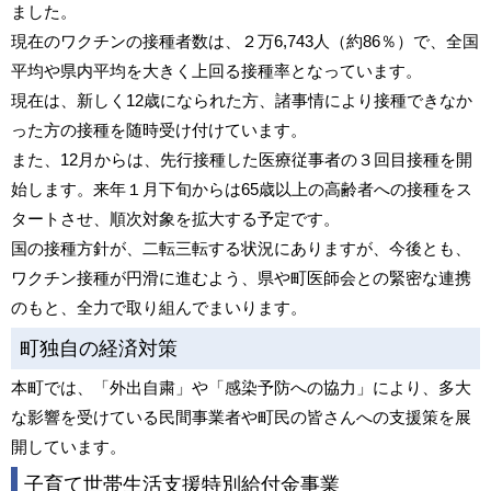
ました。
現在のワクチンの接種者数は、２万6,743人（約86％）で、全国
平均や県内平均を大きく上回る接種率となっています。
現在は、新しく12歳になられた方、諸事情により接種できなか
った方の接種を随時受け付けています。
また、12月からは、先行接種した医療従事者の３回目接種を開
始します。来年１月下旬からは65歳以上の高齢者への接種をス
タートさせ、順次対象を拡大する予定です。
国の接種方針が、二転三転する状況にありますが、今後とも、
ワクチン接種が円滑に進むよう、県や町医師会との緊密な連携
のもと、全力で取り組んでまいります。
町独自の経済対策
本町では、「外出自粛」や「感染予防への協力」により、多大
な影響を受けている民間事業者や町民の皆さんへの支援策を展
開しています。
子育て世帯生活支援特別給付金事業