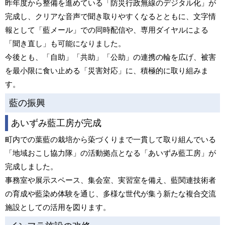
昨年度から整備を進めている「防災行政無線のデジタル化」が
完成し、クリアな音声で聞き取りやすくなるとともに、文字情
報として「藍メール」での同時配信や、専用ダイヤルによる
「聞き直し」も可能になりました。
今後とも、「自助」「共助」「公助」の連携の輪を広げ、被害
を最小限に食い止める「災害対応」に、積極的に取り組みま
す。
藍の振興
あいずみ藍工房が完成
町内での葉藍の栽培から蒅づくりまで一貫して取り組んでいる
「地域おこし協力隊」の活動拠点となる「あいずみ藍工房」が
完成しました。
事務室や展示スペース、集会室、実習室を備え、藍関連技術者
の育成や藍染め体験を通じ、多様な世代が集う新たな複合交流
施設としての活用を図ります。