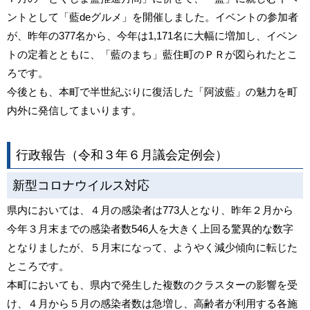
ントとして「藍deグルメ」を開催しました。イベントの参加者
が、昨年の377名から、今年は1,171名に大幅に増加し、イベン
トの定着とともに、「藍のまち」藍住町のＰＲが図られたとこ
ろです。
今後とも、本町で半世紀ぶりに復活した「阿波藍」の魅力を町
内外に発信してまいります。
行政報告（令和３年６月議会定例会）
新型コロナウイルス対応
県内においては、４月の感染者は773人となり、昨年２月から
今年３月末までの感染者数546人を大きく上回る驚異的な数字
となりましたが、５月末になって、ようやく減少傾向に転じた
ところです。
本町においても、県内で発生した複数のクラスターの影響を受
け、４月から５月の感染者数は急増し、高齢者が利用する各施