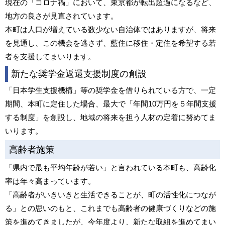
現在の「コロナ禍」において、東京都が転出超過になるなど、
地方の良さが見直されています。
本町は人口が増えている数少ない自治体ではありますが、将来
を見通し、この機会を逃さず、藍住に移住・定住を希望する若
者を支援してまいります。
新たな奨学金返還支援制度の創設
「日本学生支援機構」等の奨学金を借りられている方で、一定
期間、本町に定住した場合、最大で「年間10万円を５年間支援
する制度」を創設し、地域の将来を担う人材の定着に努めてま
いります。
高齢者施策
「県内で最も平均年齢が若い」と言われている本町も、高齢化
率は年々高まっています。
「高齢者がいきいきと生活できることが、町の活性化につなが
る」との思いのもと、これまでも高齢者の健康づくりなどの施
策を進めてきましたが、今年度より、新たな取組を進めてまい