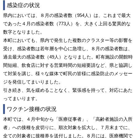
感染症の状況
県内においては、８月の感染者数（954人）は、これまで最大
であった４月の感染者数（773人）を、大きく上回る驚異的な
数字となりました。
本町においても、県内で発生した複数のクラスター等の影響を
受け、感染者数は若年層を中心に急増し、８月の感染者数は、
過去最大の感染者数（49人）となりました。町有施設の開館時
間短縮、飲食店に対する営業時間の短縮要請など、県と協調し
て対策を講じ、様々な媒体で町民の皆様に感染防止のメッセー
ジを発信してまいりました。
引き続き、気を緩めることなく、緊張感を持って、対応にあた
ってまいります。
ワクチン接種の状況
本町では、４月中旬から「医療従事者」、「高齢者施設の入所
者」への接種を皮切りに、順次対象を拡大し、７月末までに、
全ての対象者に接種券を送付しました。８月には、医療機関で