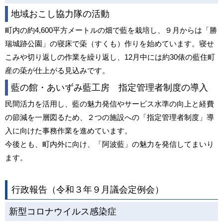
地域おこし協力隊の活動
町内の約4,600平方メートルの畑で藍を栽培し、９月からは「勝
瑞城跡公園」の寝床で蒅（すくも）作りを始めています。寝せ
こみや切り返しの作業を繰り返し、12月中には約30俵の藍住町
産の蒅が仕上がる見込みです。
藍の館・あいずみ藍工房 指定管理者制度の導入
民間活力を活用し、藍の魅力発信やサービス水準の向上と経費
の節減を一層図るため、２つの施設への「指定管理者制度」導
入に向けた事務作業を進めています。
今後とも、町内外に向け、「阿波藍」の魅力を発信してまいり
ます。
行政報告（令和３年９月議会定例会）
新型コロナウイルス感染症