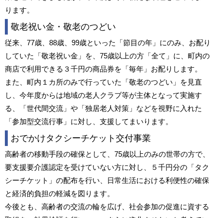
ります。
敬老祝い金・敬老のつどい
従来、77歳、88歳、99歳といった「節目の年」にのみ、お配り
していた「敬老祝い金」を、75歳以上の方「全て」に、町内の
商店で利用できる３千円の商品券を「毎年」お配りします。
また、町内１カ所のみで行っていた「敬老のつどい」を見直
し、今年度からは地域の老人クラブ等が主体となって実施す
る、「世代間交流」や「独居老人対策」などを視野に入れた
「参加型交流行事」に対し、支援してまいります。
おでかけタクシーチケット交付事業
高齢者の移動手段の確保として、75歳以上のみの世帯の方で、
要支援要介護認定を受けていない方に対し、５千円分の「タク
シーチケット」の配布を行い、日常生活における利便性の確保
と経済的負担の軽減を図ります。
今後とも、高齢者の交流の輪を広げ、社会参加の促進に資する