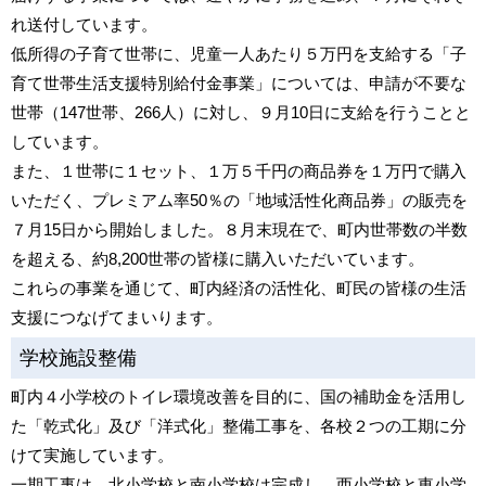
れ送付しています。
低所得の子育て世帯に、児童一人あたり５万円を支給する「子
育て世帯生活支援特別給付金事業」については、申請が不要な
世帯（147世帯、266人）に対し、９月10日に支給を行うことと
しています。
また、１世帯に１セット、１万５千円の商品券を１万円で購入
いただく、プレミアム率50％の「地域活性化商品券」の販売を
７月15日から開始しました。８月末現在で、町内世帯数の半数
を超える、約8,200世帯の皆様に購入いただいています。
これらの事業を通じて、町内経済の活性化、町民の皆様の生活
支援につなげてまいります。
学校施設整備
町内４小学校のトイレ環境改善を目的に、国の補助金を活用し
た「乾式化」及び「洋式化」整備工事を、各校２つの工期に分
けて実施しています。
一期工事は、北小学校と南小学校は完成し、西小学校と東小学