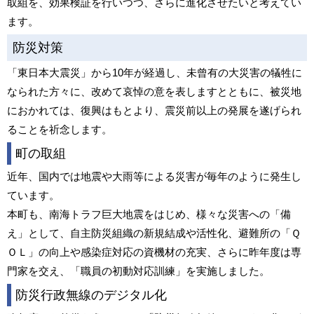
取組を、効果検証を行いつつ、さらに進化させたいと考えてい
ます。
防災対策
「東日本大震災」から10年が経過し、未曾有の大災害の犠牲に
なられた方々に、改めて哀悼の意を表しますとともに、被災地
におかれては、復興はもとより、震災前以上の発展を遂げられ
ることを祈念します。
町の取組
近年、国内では地震や大雨等による災害が毎年のように発生し
ています。
本町も、南海トラフ巨大地震をはじめ、様々な災害への「備
え」として、自主防災組織の新規結成や活性化、避難所の「Ｑ
ＯＬ」の向上や感染症対応の資機材の充実、さらに昨年度は専
門家を交え、「職員の初動対応訓練」を実施しました。
防災行政無線のデジタル化