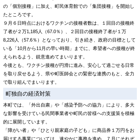
の「個別接種」に加え、町民体育館での「集団接種」を開始し
たところです。
９月６日時点におけるワクチンの接種者数は、１回目の接種終
了者が２万1,185人（67.0％）、２回目の接種終了者が１万
8,226人（57.6％）となっており、引き続き、政府の目標として
いる「10月から11月の早い時期」までに、希望者への接種が終
えられるよう、鋭意進めてまいります。
今後とも、ワクチン接種が円滑に進み、安心して過ごせる日常
を取り戻せるよう、県や町医師会との緊密な連携のもと、全力
で取り組んでまいります。
町独自の経済対策
本町では、「外出自粛」や「感染予防への協力」により、多大
な影響を受けている民間事業者や町民の皆様への支援策を積極
的に展開しています。
「障がい者」や「ひとり親家庭の子ども」に商品券１万円をお
届けする事業については、速やかに事務を進め、７月にそれぞ