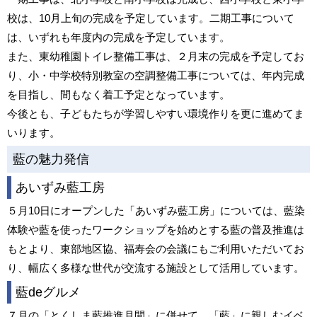
校は、10月上旬の完成を予定しています。二期工事について
は、いずれも年度内の完成を予定しています。
また、東幼稚園トイレ整備工事は、２月末の完成を予定してお
り、小・中学校特別教室の空調整備工事については、年内完成
を目指し、間もなく着工予定となっています。
今後とも、子どもたちが学習しやすい環境作りを更に進めてま
いります。
藍の魅力発信
あいずみ藍工房
５月10日にオープンした「あいずみ藍工房」については、藍染
体験や藍を使ったワークショップを始めとする藍の普及推進は
もとより、東部地区協、福寿会の会議にもご利用いただいてお
り、幅広く多様な世代が交流する施設として活用しています。
藍deグルメ
７月の「とくしま藍推進月間」に併せて、「藍」に親しむイベ