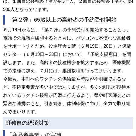
は、１回目の接種終了者が約3千人、２回目の接種終了者が、約
900人となっています。
「第２弾」65歳以上の高齢者の予約受付開始
６月19日からは、「第２弾」の予約受付を開始することとし、
電話での混雑を緩和するとともに、パソコンに不慣れな高齢者
をサポートするため、役場庁舎１階（６月19日、20日）と保健
センター（６月19日～23日）において、「予約支援窓口」を開
設します。また、高齢者の接種機会を拡大するため、医療機関
での接種に加え、７月には、集団接種を行ってまいります。
今後も、本町へのワクチンの供給量や時期が不明確であるな
ど、不確定要素が多い中ではありますが、多くの町民が期待さ
れているワクチン接種が円滑に行えるよう、県や町医師会との
緊密な連携のもと、引き続き、体制確保に向け、全力で取り組
んでまいります。
町独自の経済対策
「商品券事業」の実施