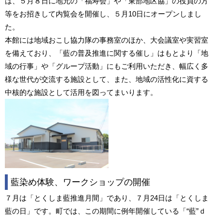
は、５月８日に地元の「福寿会」や「東部地区協」の役員の方
等をお招きして内覧会を開催し、５月10日にオープンしまし
た。
本館には地域おこし協力隊の事務室のほか、大会議室や実習室
を備えており、「藍の普及推進に関する催し」はもとより「地
域の行事」や「グループ活動」にもご利用いただき、幅広く多
様な世代が交流する施設として、また、地域の活性化に資する
中核的な施設として活用を図ってまいります。
藍染め体験、ワークショップの開催
７月は「とくしま藍推進月間」であり、７月24日は「とくしま
藍の日」です。町では、この期間に例年開催している「“藍”ｄ