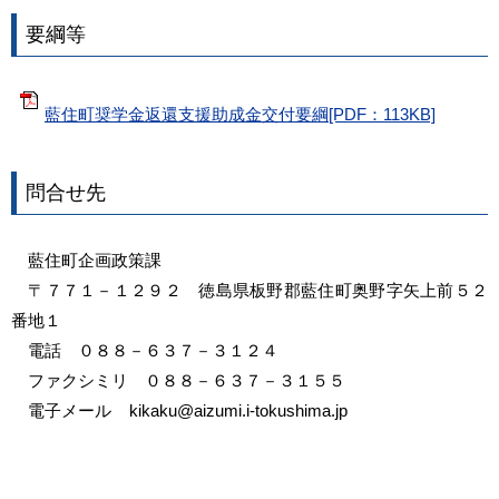
要綱等
藍住町奨学金返還支援助成金交付要綱[PDF：113KB]
問合せ先
藍住町企画政策課
〒７７１－１２９２ 徳島県板野郡藍住町奥野字矢上前５２
番地１
電話 ０８８－６３７－３１２４
ファクシミリ ０８８－６３７－３１５５
電子メール kikaku@aizumi.i-tokushima.jp