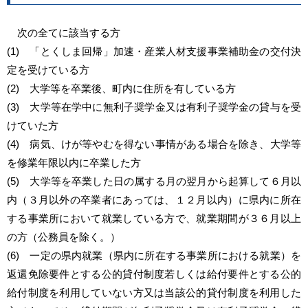
次の全てに該当する方
(1) 「とくしま回帰」加速・産業人材支援事業補助金の交付決
定を受けている方
(2) 大学等を卒業後、町内に住所を有している方
(3) 大学等在学中に無利子奨学金又は有利子奨学金の貸与を受
けていた方
(4) 病気、けが等やむを得ない事情がある場合を除き、大学等
を修業年限以内に卒業した方
(5) 大学等を卒業した日の属する月の翌月から起算して６月以
内（３月以外の卒業者にあっては、１２月以内）に県内に所在
する事業所において就業
している方で、就業期間が３６月以上
の方（公務員を除く。）
(6) 一定の県内就業（県内に所在する事業所における就業）を
返還免除要件とする公的貸付制度若しくは給付要件とする公的
給付制度を利用していない方又は当該公的貸付制度を利用した