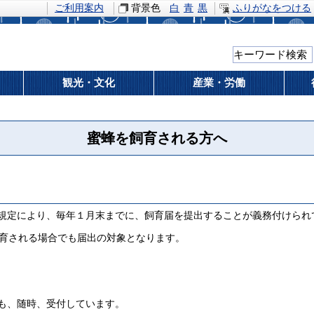
ご利用案内
背景色
白
青
黒
ふりがなをつける
観光・文化
産業・労働
蜜蜂を飼育される方へ
規定により、毎年１月末までに、飼育届を提出することが義務付けられ
育される場合でも届出の対象となります。
随時、受付しています。