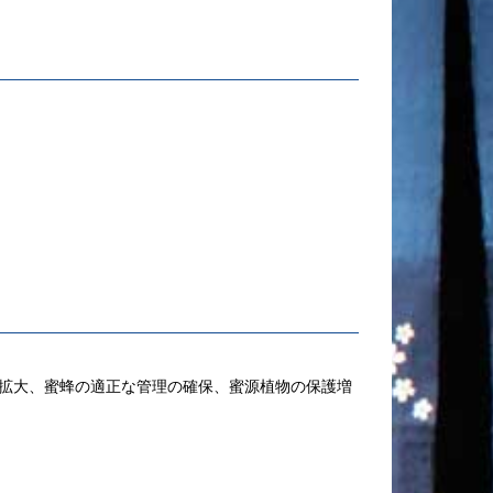
拡大、蜜蜂の適正な管理の確保、蜜源植物の保護増