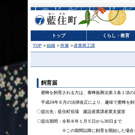
藍住町
トップ
くらし・教育
TOP
組織
所属
産業商工課
飼育届
蜜蜂を飼育される方は、養蜂振興法第３条１項の
平成24年６月の法律改正により、趣味で蜜蜂を飼
〇提出先：藍住町役場 建設産業課産業支援室
〇提出期間：令和８年１月５日から30日まで
※この期間以降に飼育を開始した場合も、