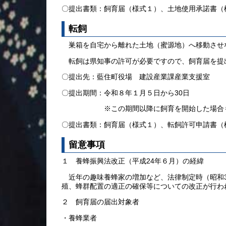
〇提出書類：飼育届（様式１）、土地使用承諾書（
転飼
巣箱を自宅から離れた土地（蜜源地）へ移動させ
転飼は県知事の許可が必要ですので、飼育届を提
〇提出先：藍住町役場 建設産業課産業支援室
〇提出期間：令和８年１月５日から30日
※この期間以降に飼育を開始した場合も、
〇提出書類：飼育届（様式１）、転飼許可申請書（
留意事項
１ 養蜂振興法改正（平成24年６月）の経緯
近年の趣味養蜂家の増加など、法律制定時（昭和3
殖、蜂群配置の適正の確保等についての改正が行わ
２ 飼育届の届出対象者
・養蜂業者