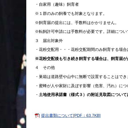
・自家用（趣味）飼育者
※１群のみの飼養でも対象となります。
※飼育届の提出には、手数料はかかりません。
※転飼許可申請には手数料が必要です。詳細につい
３ 届出対象外
・花粉交配用・・・花粉交配期間のみ飼育する場合
※花粉交配後も引き続き飼育する場合は、飼育届が
４ その他
・巣箱は道路壁や山中に無断で設置することはでき
・蜜蜂が人や家財に及ぼす影響（危害、汚れ）につ
・
土地使用承諾書（様式３）の附近見取図について
提出書類について[PDF：63.7KB]