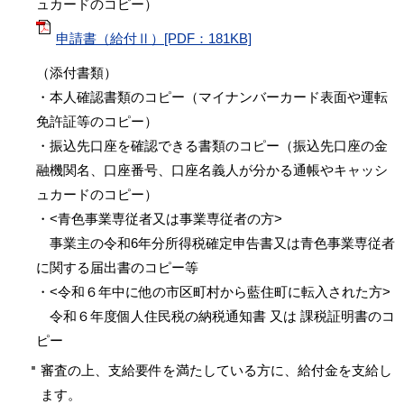
ュカードのコピー）
申請書（給付Ⅱ）[PDF：181KB]
（添付書類）
・本人確認書類のコピー（マイナンバーカード表面や運転
免許証等のコピー）
・振込先口座を確認できる書類のコピー（振込先口座の金
融機関名、口座番号、口座名義人が分かる通帳やキャッシ
ュカードのコピー）
・<青色事業専従者又は事業専従者の方>
事業主の令和6年分所得税確定申告書又は青色事業専従者
に関する届出書のコピー等
・<令和６年中に他の市区町村から藍住町に転入された方>
令和６年度個人住民税の納税通知書 又は 課税証明書のコ
ピー
審査の上、支給要件を満たしている方に、給付金を支給し
ます。