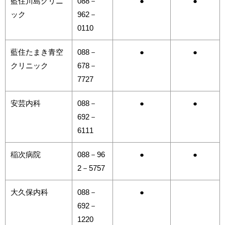
藍住川島クリニ
088－
●
●
ック
962－
0110
藍住たまき青空
088－
●
●
クリニック
678－
7727
安芸内科
088－
●
●
692－
6111
稲次病院
088－96
●
●
2－5757
大久保内科
088－
●
692－
1220