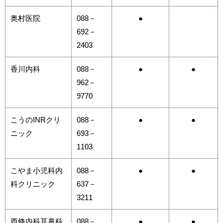
奥村医院
088－
●
692－
2403
香川内科
088－
●
●
962－
9770
こうのINRクリ
088－
●
●
ニック
693－
1103
こやま小児科内
088－
●
●
科クリニック
637－
3211
西條内科耳鼻科
088－
●
●