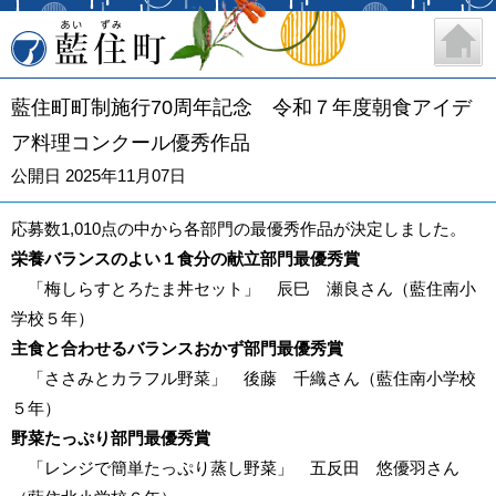
藍住町
藍住町町制施行70周年記念 令和７年度朝食アイデ
ア料理コンクール優秀作品
公開日 2025年11月07日
応募数1,010点の中から各部門の最優秀作品が決定しました。
栄養バランスのよい１食分の献立部門
最優秀賞
「梅しらすとろたま丼セット」 辰巳 瀬良さん（藍住南小
学校５年）
主食と合わせるバランスおかず部門最優秀賞
「ささみとカラフル野菜」 後藤 千織さん（藍住南小学校
５年）
野菜たっぷり部門最優秀賞
「レンジで簡単たっぷり蒸し野菜」 五反田 悠優羽さん