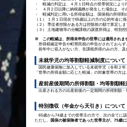
・ 軽減の判定は、４月１日時点の世帯状況により
・ ４月２日以降に納税義務が発生した場合は、そ
・ 軽減判定に用いる所得金額は、国保税の所得割
（１） １月１日現在で65歳以上の方の公的年金に
（２） 専従者控除がある方は控除前の額で算定し
（３） 土地建物等の分離課税の譲渡所得は、特別
※ この軽減は、所得未申告の世帯には適用されま
所得税確定申告や町県民税の申告がされておらず
前年中に収入がない方、非課税所得のみの方、及
未就学児の
均等割額軽減制度について
国民健康保険に加入している
未就学児（令和２年
「世帯の所得金額に応じた軽減」の対象世帯の方は
産前産後期間の所得割額・均等割額軽
出産される方の出産前後の一定期間の所得割額・
特別徴収（年金から天引き）について
65歳から74歳までの世帯主の方で、次の全て
ただし、
国保の被保険者であった世帯主が、75歳