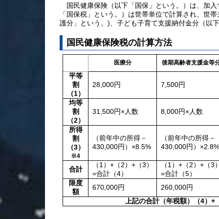
国民健康保険（以下「国保」という。）は、加入
「国保税」という。）は世帯単位で計算され、世帯
護分」という
。)、子ども子育て支援納付金分（以
国民健康保険税の計算方法
医療分
後期高齢者支援金等
平等
割
28,000円
7,500円
（1）
均等
割
31,500円×人数
8,000円×人数
（2）
所得
（前年中の所得－
（前年中の所得－
割
430,000円）×8.5%
430,000円）×2.8
（3）
※4
（1）+（2）+（3）
（1）+（2）+（3
合計
=合計（4）
=合計（5）
限度
670
,000円
26
0,000円
額
上記の合計（年税額）（4）+（