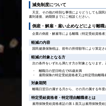
減免制度について
天災、その他の特別な事情によりどうしても国民
書到達後、納期限までにご相談ください。
倒産・解雇・雇い止めなどにより離職
企業の倒産・解雇等による離職（特定受給資格者
軽減の内容
国民健康保険税は、前年の所得額等により算定され
軽減の対象となる方
次の条件をいずれも満たす方が対象となります。
・ 離職日の翌日時点で65歳未満
・ 雇用保険の特定受給資格者又は特定理由離職
対象期間
離職日翌日の属する月から、その月の属する年度
特定受給資格者・特定理由離職者とは
雇用保険受給資格者証の第１面又は雇用保険受給