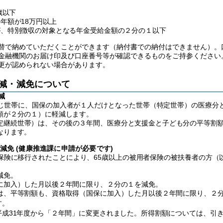
歳以下
年額が18万円以上
、特別徴収の対象となる年金受給金額の２分の１以下
替で納めていただくことができます（納付書での納付はできません）。
金融機関のお届け印及び口座番号等が確認できるものをご持参ください
更が認められない場合があります。
減・減免について
減
世帯に、国保の加入者が１人だけとなった世帯（特定世帯）の医療分
額が２分の１）に軽減します。
定継続世帯）は、その後の３年間、医療分と支援金と子ども分の平等割
なります。
免 (
健康推進課に申請が必要です)
険に移行されたことにより、65歳以上の被用者保険の被扶養者の方（
減免。
に加入）した月以後２年間に限り、２分の１を減免。
は、平等割額も、資格取得（国保に加入）した月以後２年間に限り、２
す。
成31年度から「２年間」に変更されました。所得割額については、引