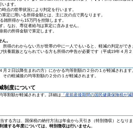
行います。
の時点の世帯状況により判定を行います。
の算定に用いる所得金額とは、主に次の
点で異なります。
係る雑所得から15万円を控除します。
ます。なお、専従者給与は算定に含みません。
控除前の所得金額で算定します。
せん。
、所得のわからない方が世帯の中に一人でもいると、軽減の判定ができ
び扶養親族となられている方も所得の申告が必要です（平
成19年
４月２
４月２日以降生まれの方）にかかる均等割額の２分の１が軽減されます
、その軽減後の均等割額の２分の１が軽減されます。
減制度について
均等割額が軽減されます。詳細は
「産前産後期間の国民健康保険税が減
に該当する方は、国保税の納付方法は年金から天引き（特別徴収）となり
に到達する年度については、特別徴収は行いません
。