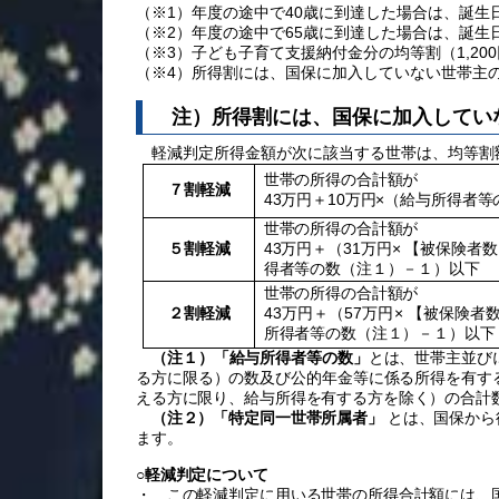
（※1）年度の途中で40歳に到達した場合は、誕
（※2）年度の途中で65歳に到達した場合は、誕
（※3）子ども子育て支援納付金分の均等割（1,20
（※4）所得割には、国保に加入していない世帯主
注）所得割には、国保に加入してい
軽減判定所得金額が次に該当する世帯は、均等割
世帯の所得の合計額が
７割軽減
43万円＋10万円×（給与所得者
世帯の所得の合計額が
５割軽減
43万円＋（
31
万円× 【被保険者
得者等の数（注１）－１）以下
世帯の所得の合計額が
２割軽減
43万円＋（
57
万円× 【被保険者
所得者等の数（注１）－１）以下
（注１）「給与所得者等の数」
とは、世帯主並び
る方に限る）の数及び公的年金等に係る所得を有する
える方に限り、給与所得を有する方を除く）の合計
（注２）「特定同一世帯所属者」
とは、国保から
ます。
○
軽減判定について
・ この軽減判定に用いる世帯の所得合計額には、