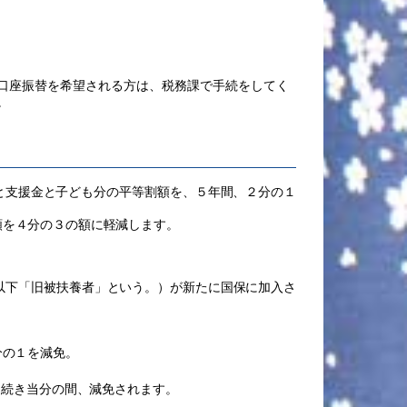
口座振替を希望される方は、税務課で手続をしてく
。
と支援金と子ども分の平等割額を、５年間、２分の１
額を４分の３の額に軽減します。
以下「旧被扶養者」という。）が新たに国保に加入さ
分の１を減免。
き続き当分の間、減免されます。