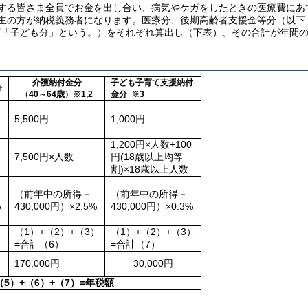
する皆さま全員でお金を出し合い、病気やケガをしたときの医療費にあ
主の方が納税義務者になります。医療分、後期高齢者支援金等分（以下
下「子ども分」という。）をそれぞれ算出し（下表）、その合計が年間
介護納付金分
子ども子育て支援納付
分
（40
～
64歳）※1,2
金分 ※3
5,500円
1,000円
1,200円×人数+100
7,500円×人数
円(18歳以上均等
割)×18歳以上人数
（前年中の所得－
（前年中の所得－
%
430,000円）×2.5%
430,000円）×0.3%
）
（1）+（2）+（3）
（1）+（2）+（3）
=合計（6）
=合計（7）
17
0,000円
30,0
00円
5）+（6
）+（7）
=年税額