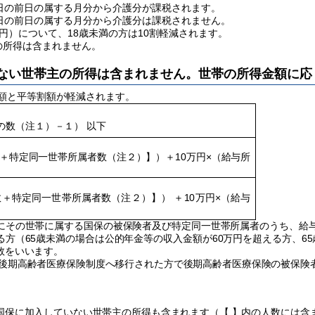
生日の前日の属する月分から介護分が課税されます。
生日の前日の属する月分から介護分は課税されません。
0円）について、18歳未満の方は10割軽減されます。
の所得は含まれません。
ない世帯主の所得は含まれません。世帯の所得金額に応
額と平等割額が軽減されます。
等の数（注１）－１） 以下
数＋特定同一世帯所属者数（注２）】）＋10万円×（給与所
数＋特定同一世帯所属者数（注２）】） ＋10万円×（給与
にその世帯に属する国保の被保険者及び特定同一世帯所属者のうち、給
方（65歳未満の場合は公的年金等の収入金額が60万円を超える方、65
数をいいます。
後期高齢者医療保険制度へ移行された方で後期高齢者医療保険の被保険
国保に加入していない世帯主の所得も含まれます（【 】内の人数には含