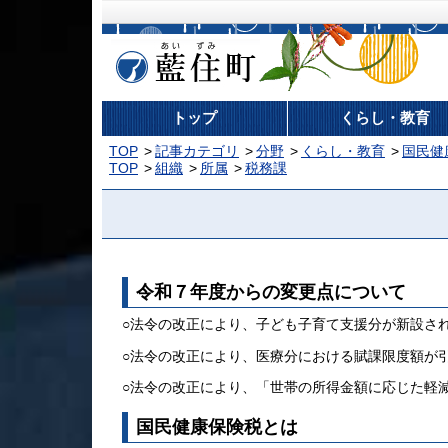
藍住町
トップ
くらし・教育
TOP
記事カテゴリ
分野
くらし・教育
国民健
TOP
組織
所属
税務課
令和７年度からの変更点について
○法令の改正により、子ども子育て支援分が新設さ
○法令の改正により
、医療分にお
ける賦課限度額が
○法令の改正により、「世帯の所得金額に応じた軽
国民健康保険税とは