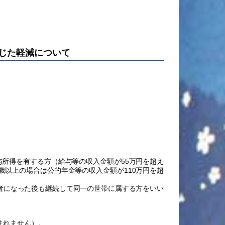
じた軽減について
与所得を有する方（給与等の収入金額が
55万円
を超え
歳以上の場合は公的年金等の収入金額が110万円を超
者になった後も継続して同一の世帯に属する方をいい
まれません）。