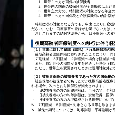
1 世帯主の方が国保の被保険者
2 世帯内の国保の被保険者が全員65歳以上74
3 世帯主の方の、特別徴収の対象となる年金の
4 世帯主の方の国保税と介護保険料の合計額が
特別徴収の対象となる方でも、申出により口座振
ださい。なお、口座振替の登録がお済でない方は、
（注）これまでの納付状況等から、口座振替への変
後期高齢者医療制度への移行に伴う軽
（１）
世帯に対して賦課（課税）される国保税の軽
後期高齢者医療保険に移行されたことにより、同じ
（７割軽減、５割軽減、２割軽減の場合は軽減後の
また、特定世帯の期間が５年を経過した世帯（特
ただし、世帯主を変更されたときは適用対象外と
（２）
被用者保険の被扶養者であった方の国保税の減
社会保険の被保険者であった方が後期高齢者医療保
れる場合、次のとおり国保税が減免されます。
・ 旧被扶養者の方の所得割額は、当分の間、全額
・ 旧被扶養者の方の均等割額は、資格取得（国保
・ 旧被扶養者の方のみで構成される世帯について
※
７割軽減、５割軽減の対象となる世帯を除きま
※
減免の期間については、均等割額・平等割額が平