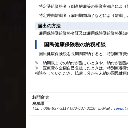
特定受給資格者（倒産解雇等の事業主都合により離職し
特定理由離職者（雇用期間満了などにより離職した方
届出の方法
雇用保険受給資格者証又は雇用保険受給資格通知を持
国民健康保険税の納税相談
国民健康保険税を長期間滞納すると、特別療養費の
※ 納期限までの納付が難しいときや、納付が困難
※ 医療費を全額自己負担したときは、特別療養費
相談をしていただき、払戻し分から未納の国民健康
お問合せ
税務課
TEL
：088-637-3117 088-637-3118
E-Mail
：
zeimu@a