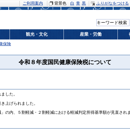
ご利用案内
背景色
白
青
黒
ふりがなをつける
観光・文化
産業・労働
康保険
令和８年度国民健康保険税について
れました。
引き上げられました。
減」の内、５割軽減・２割軽減における軽減判定所得基準額が見直され