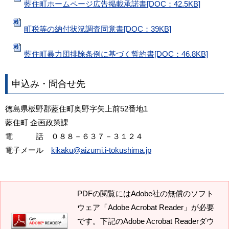
藍住町ホームページ広告掲載承諾書[DOC：42.5KB]
町税等の納付状況調査同意書[DOC：39KB]
藍住町暴力団排除条例に基づく誓約書[DOC：46.8KB]
申込み・問合せ先
徳島県板野郡藍住町奥野字矢上前52番地1
藍住町 企画政策課
電 話 ０８８－６３７－３１２４
電子メール
kikaku@aizumi.i-tokushima.jp
PDFの閲覧にはAdobe社の無償のソフト
ウェア「Adobe Acrobat Reader」が必要
です。下記のAdobe Acrobat Readerダウ