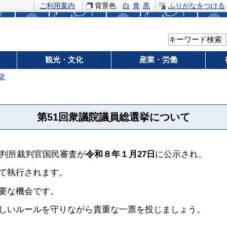
ご利用案内
背景色
白
青
黒
ふりがなをつける
観光・文化
産業・労働
挙
第51回衆議院議員総選挙について
裁判所裁判官国民審査が
令和８年１月27日
に公示され、
て執行されます。
要な機会です。
しいルールを守りながら貴重な一票を投じましょう。