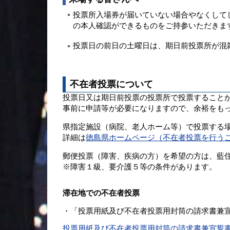
投票所入場券が届いていない場合やなくして
の本人確認ができるものをご持参いただきま
投票日の前日の土曜日は、期日前投票所が混
不在者投票について
投票日又は期日前投票の投票所で投票すること
事前に申請等が必要になりますので、余裕をも
県指定施設（病院、老人ホーム等）で投票する
詳細は
徳島県ホームページ（不在者投票を行う
郵便投票（障害、疾病の方）を希望の方は、藍
※障害１級、要介護５等の条件があります。
滞在地での不在者投票
・「投票用紙及び不在者投票用封筒の請求書兼
投票用紙及び不在者投票用封筒の請求書兼宣誓書[PD