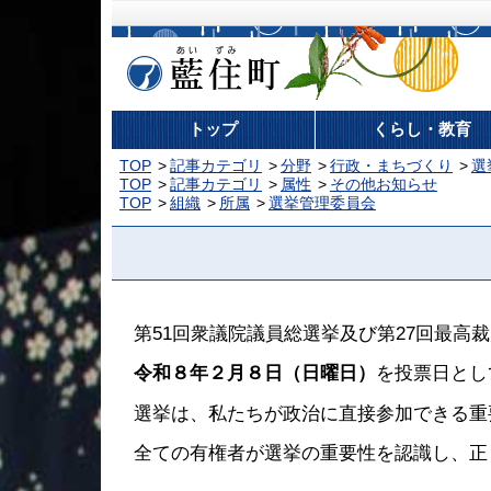
藍住町
トップ
くらし・教育
TOP
記事カテゴリ
分野
行政・まちづくり
選
TOP
記事カテゴリ
属性
その他お知らせ
TOP
組織
所属
選挙管理委員会
第51回衆議院議員総選挙及び第27回最高
令和８年２月８日（日曜日）
を投票日とし
選挙は、私たちが政治に直接参加できる重
全ての有権者が選挙の重要性を認識し、正