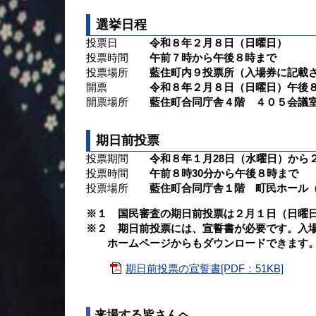
選挙日程
投票日
令和８年２月８日（日曜日）
投票時間
午前７時から午後８時まで
投票場所
藍住町内９投票所（入場券に記載
開票
令和８年２月８日（日曜日）午後８
開票場所
藍住町合同庁舎４階 ４０５会議
期日前投票
投票期間
令和８年１月28日（水曜日）から
投票時間
午前８時30分から午後８時まで
投票場所
藍住町合同庁舎１階 町民ホール
※１ 国民審査の期日前投票は２月１日（日曜
※２ 期日前投票には、宣誓書が必要です。入
ホームページからもダウンロードできます
期日前投票の宣誓書[PDF：51KB]
来場する皆さんへ