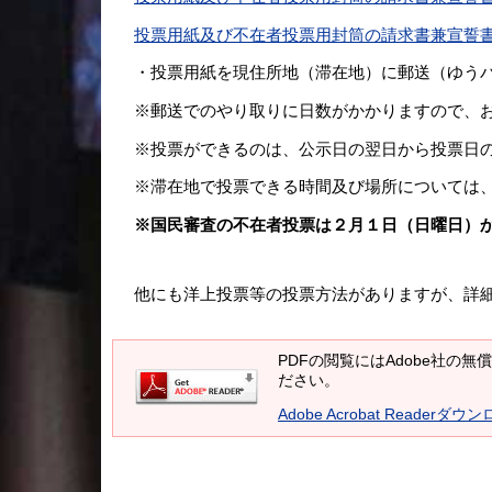
投票用紙及び不在者投票用封筒の請求書兼宣誓書(記載例
・投票用紙を現住所地（滞在地）に郵送（ゆう
※郵送でのやり取りに日数がかかりますので、
※投票ができるのは、公示日の翌日から投票日
※滞在地で投票できる時間及び場所については
※国民審査の不在者投票は２月１日（日曜日）
他にも洋上投票等の投票方法がありますが、詳
PDFの閲覧にはAdobe社の無償の
ださい。
Adobe Acrobat Readerダウ