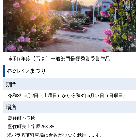
令和7年度【写真】一般部門最優秀賞受賞作品
春のバラまつり
期間
令和8年5月2日（土曜日）から令和8年5月17日（日曜日）
場所
藍住町バラ園
藍住町矢上字原263-88
※バラ園前駐車場は台数が少なく混雑します。