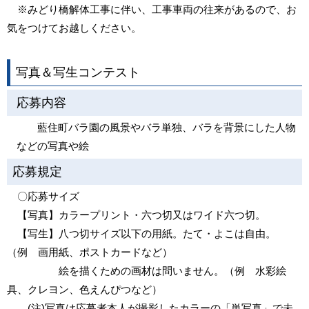
※みどり橋解体工事に伴い、工事車両の往来があるので、お
気をつけてお越しください。
写真＆写生コンテスト
応募内容
藍住町バラ園の風景やバラ単独、バラを背景にした人物
などの写真や絵
応募規定
〇応募サイズ
【写真】カラープリント・六つ切又はワイド六つ切。
【写生】八つ切サイズ以下の用紙。たて・よこは自由。
（例 画用紙、ポストカードなど）
絵を描くための画材は問いません。（例 水彩絵
具、クレヨン、色えんぴつなど）
(注)写真は応募者本人が撮影したカラーの「単写真」で未