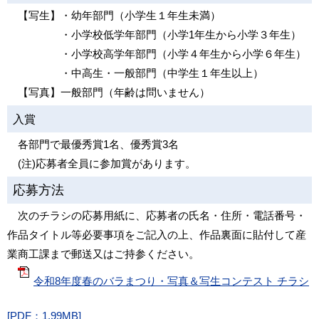
【写生】・幼年部門（小学生１年生未満）
・小学校低学年部門（小学1年生から小学３年生）
・小学校高学年部門（小学４年生から小学６年生）
・中高生・一般部門（中学生１年生以上）
【写真】一般部門（年齢は問いません）
入賞
各部門で最優秀賞1名、優秀賞3名
(注)応募者全員に参加賞があります。
応募方法
次のチラシの応募用紙に、応募者の氏名・住所・電話番号・
作品タイトル等必要事項をご記入の上、作品裏面に貼付して産
業商工課まで郵送又はご持参ください。
令和8年度春のバラまつり・写真＆写生コンテスト チラシ
[PDF：1.99MB]