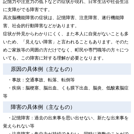
記憶力や注意力の低下などの症状が現れ、日常生活や社会生活
に支障がでる障害です。
高次脳機能障害の症状は、記憶障害、注意障害、遂行機能障
害、社会的行動障害などがあります。
症状が外見からわかりにくく、また本人に自覚がないことも多
いため、「見えない障害」と言われることもあります。そのた
めご家族等の周囲の方だけでなく、町民や専門職等の方々につ
いても、この障害に対する理解が必要となります。
原因の具体例（主なもの）
・事故：交通事故、転落、転倒等
・疾病：脳梗塞、脳出血、くも膜下出血、脳炎、低酸素脳症
等
障害の具体例（主なもの）
・記憶障害：過去の出来事を思い出せない、新たな出来事を
覚えられない等
・注意障害：集中力が持続できない、同時に複数のことがで