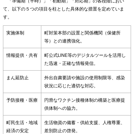
「準備期（平時）」「初動期」「対応期」の各段階におい
て、以下の５つの項目を柱とした具体的な措置を定めていま
す。
実施体制
町対策本部の設置と関係機関（保健所
等）との連携強化。
情報提供・共有
町公式LINE等のデジタルツールを活用し
た迅速・正確な情報発信。
まん延防止
外出自粛要請や施設の使用制限等、感染
状況に応じた適切な対応。
予防接種・医療
円滑なワクチン接種体制の構築と医療提
供体制への協力。
町民生活・地域
生活物資の備蓄・供給支援、人権尊重、
経済の安定
差別防止の啓発。