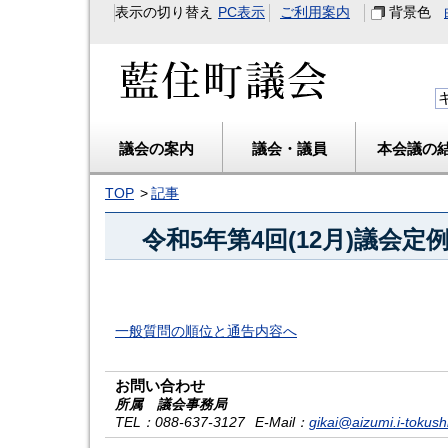
表示の切り替え
PC表示
ご利用案内
背景色
藍住町議会
議会の案内
議会・議員
本会議の
TOP
記事
令和5年第4回(12月)議会
一般質問の順位と通告内容へ
お問い合わせ
所属 議会事務局
TEL
：088-637-3127
E-Mail
：
gikai@aizumi.i-tokush