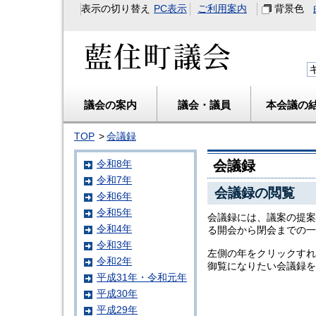
表示の切り替え
PC表示
ご利用案内
背景色
藍住町議会
議会の案内
議会・議員
本会議の
TOP
会議録
会議録
令和8年
令和7年
会議録の閲覧
令和6年
令和5年
会議録には、議案の提案
令和4年
る開会から閉会までの一
令和3年
左側の年をクリックすれ
令和2年
御覧になりたい会議録を
平成31年・令和元年
平成30年
平成29年