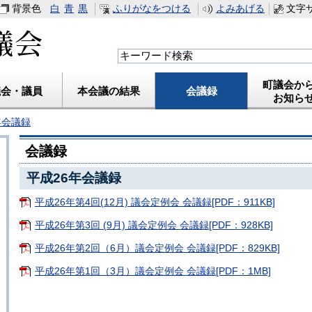
背景色
白
青
黒
ふりがなをつける
よみあげる
文字
藍住町議会
町議会か
議会・議員
本会議の結果
会議録
お知ら
年会議録
会議録
平成26年会議録
平成26年第4回(12月) 議会定例会 会議録[PDF：911KB]
平成26年第3回 (9月) 議会定例会 会議録[PDF：928KB]
平成26年第2回（6月）議会定例会 会議録[PDF：829KB]
平成26年第1回（3月）議会定例会 会議録[PDF：1MB]