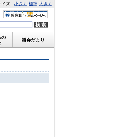
サイズ
小さく
標準
大きく
らの
議会だより
せ