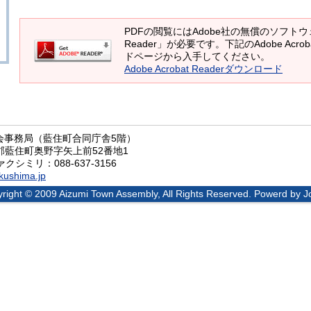
PDFの閲覧にはAdobe社の無償のソフトウェア「
Reader」が必要です。下記のAdobe Acrob
ドページから入手してください。
Adobe Acrobat Readerダウンロード
会事務局（藍住町合同庁舎5階）
野郡藍住町奥野字矢上前52番地1
ァクシミリ：088-637-3156
okushima.jp
right © 2009 Aizumi Town Assembly, All Rights Reserved. Powerd by Jo