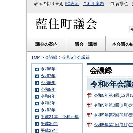
表示の切り替え
PC表示
ご利用案内
背景色
藍住町議会
議会の案内
議会・議員
本会議の
TOP
会議録
令和5年会議録
会議録
令和8年
令和7年
令和5年会議
令和6年
令和5年
令和5年第4回(12月)
令和4年
令和3年
令和5年第3回(9月)定
令和2年
令和5年第2回(6月)定
平成31年・令和元年
平成30年
令和5年第1回(3月)定
平成29年