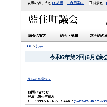
表示の切り替え
PC表示
ご利用案内
背景色
藍住町議会
議会の案内
議会・議員
本会議の
TOP
記事
令和6年第2回(6月)
最新の会議録へ
お問い合わせ
所属 議会事務局
TEL
：088-637-3127
E-Mail
：
gikai@aizumi.i-tokush