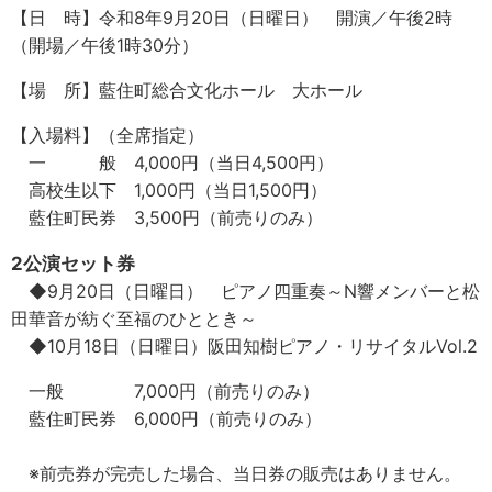
【日 時】令和8年9月20日（日曜日） 開演／午後2時
（開場／午後1時30分）
【場 所】藍住町総合文化ホール 大ホール
【入場料】（全席指定）
一 般 4,000円（当日4,500円）
高校生以下 1,000円（当日1,500円）
藍住町民券 3,500円（前売りのみ）
2公演セット券
◆9月20日（日曜日） ピアノ四重奏～N響メンバーと松
田華音が紡ぐ至福のひととき～
◆10月18日（日曜日）阪田知樹ピアノ・リサイタルVol.2
一般 7,000円（前売りのみ）
藍住町民券 6,000円（前売りのみ）
※前売券が完売した場合、当日券の販売はありません。