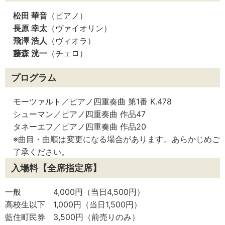
松田 華音
（ピアノ）
長原 幸太
（ヴァイオリン）
飛澤 浩人
（ヴィオラ）
藤森 洸一
（チェロ）
プログラム
モーツァルト／ピアノ四重奏曲 第1番 K.478
シューマン／ピアノ四重奏曲 作品47
タネーエフ／ピアノ四重奏曲 作品20
※曲目・曲順は変更になる場合があります。あらかじめご
了承ください。
入場料【全席指定席】
一般 4,000円（当日4,500円）
高校生以下 1,000円（当日1,500円）
藍住町民券 3,500円（前売りのみ）