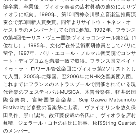
部卒業。卒業後、ヴィオラ奏者の店村眞積の薦めによりヴ
ィオラに転向。1990年、第101回神奈川県立音楽堂推薦演
奏会で第3回新人賞受賞。同年よりサイトウ・キネン・オー
ケストラのメンバーとして公演に参加。1992年、フランス
の第4回モーリス・ヴュー国際ヴィオラコンクール第2位（1
位なし）。1995年、文化庁在外芸術家研修員としてパリに
留学。1997年、パリ・エコール・ノルマル音楽院でコンサ
ート・ディプロムを満場一致で取得。フランス国立ペイ・
ドゥ・ラ・ ロワール管弦楽団にヴィオラ第2ソリストとし
て入団。2005年に帰国。翌2006年にNHK交響楽団入団。
これまでにフランスのストラスブールで開催されている現
代音楽のフェスティバルMUSICA、木曽音楽祭、軽井沢国
際音楽祭、宮崎国際音楽祭、Seiji Ozawa Matsumoto
Festivalなど多数の音楽祭に出演。 ヴァイオリンを故久保
田良作、景山誠治、故江藤俊哉の各氏に、ヴィオラを店村
眞積、ジェラール・コセの両氏に師事。秋桜String Quartet
のメンバー。