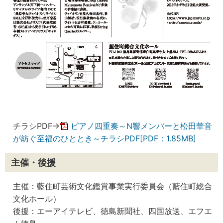
チラシPDF→
ピアノ四重奏～N響メンバーと松田華音
が紡ぐ至福のひととき～チラシPDF[PDF：1.85MB]
主催・後援
主催：藍住町芸術文化鑑賞事業実行委員会（藍住町総合
文化ホール）
後援：エーアイテレビ、徳島新聞社、四国放送、エフエ