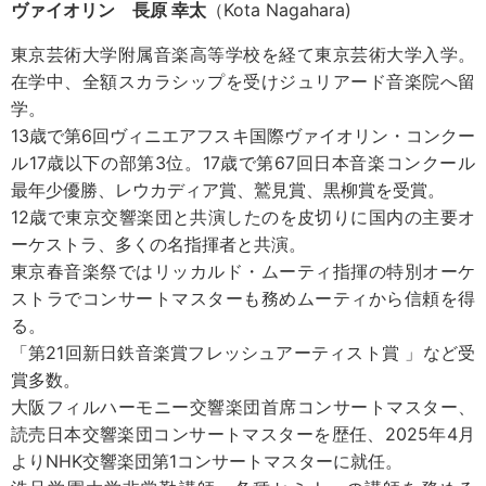
ヴァイオリン 長原 幸太
（Kota Nagahara)
東京芸術大学附属音楽高等学校を経て東京芸術大学入学。
在学中、全額スカラシップを受けジュリアード音楽院へ留
学。
13歳で第6回ヴィニエアフスキ国際ヴァイオリン・コンクー
ル17歳以下の部第3位。17歳で第67回日本音楽コンクール
最年少優勝、レウカディア賞、鷲見賞、黒柳賞を受賞。
12歳で東京交響楽団と共演したのを皮切りに国内の主要オ
ーケストラ、多くの名指揮者と共演。
東京春音楽祭ではリッカルド・ムーティ指揮の特別オーケ
ストラでコンサートマスターも務めムーティから信頼を得
る。
「第21回新日鉄音楽賞フレッシュアーティスト賞 」など受
賞多数。
大阪フィルハーモニー交響楽団首席コンサートマスター、
読売日本交響楽団コンサートマスターを歴任、2025年4月
よりNHK交響楽団第1コンサートマスターに就任。