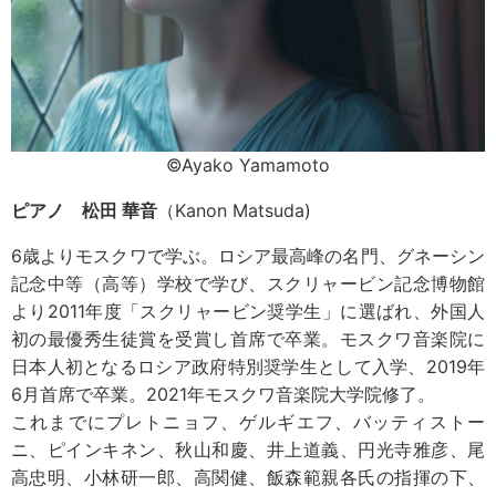
©Ayako Yamamoto
ピアノ 松田 華音
（Kanon Matsuda)
6歳よりモスクワで学ぶ。ロシア最高峰の名門、グネーシン
記念中等（高等）学校で学び、スクリャービン記念博物館
より2011年度「スクリャービン奨学生」に選ばれ、外国人
初の最優秀生徒賞を受賞し首席で卒業。モスクワ音楽院に
日本人初となるロシア政府特別奨学生として入学、2019年
6月首席で卒業。2021年モスクワ音楽院大学院修了。
これまでにプレトニョフ、ゲルギエフ、バッティストー
ニ、ピインキネン、秋山和慶、井上道義、円光寺雅彦、尾
高忠明、小林研一郎、高関健、飯森範親各氏の指揮の下、