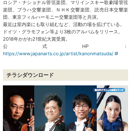
ロシア・ナショナル管弦楽団、マリインスキー歌劇場管弦
楽団、プラハ交響楽団、ＮＨＫ交響楽団、読売日本交響楽
団、東京フィルハーモニー交響楽団等と共演。
最近は室内楽にも取り組むなど、活動の場を拡げている。
ドイツ・グラモフォン等より3枚のアルバムをリリース。
2018年かがわ21世紀大賞受賞。
公式HP：
https://www.japanarts.co.jp/artist/kanonmatsuda/
チラシダウンロード