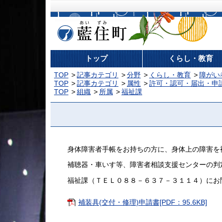
藍住町
トップ
くらし・教育
TOP
記事カテゴリ
分野
くらし・教育
障がい
TOP
記事カテゴリ
属性
許可・認可・届出・申
TOP
組織
所属
福祉課
身体障害者手帳をお持ちの方に、身体上の障害を
補聴器・車いす等、障害者相談支援センターの判
福祉課（ＴＥＬ０８８－６３７－３１１４）にお
補装具(交付・修理)申請書[PDF：95.6KB]