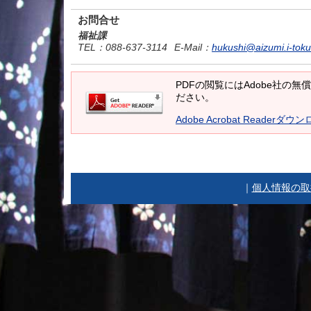
お問合せ
福祉課
TEL
：088-637-3114
E-Mail
：
hukushi@aizumi.i-toku
PDFの閲覧にはAdobe社の無償の
ださい。
Adobe Acrobat Readerダウ
｜
個人情報の取