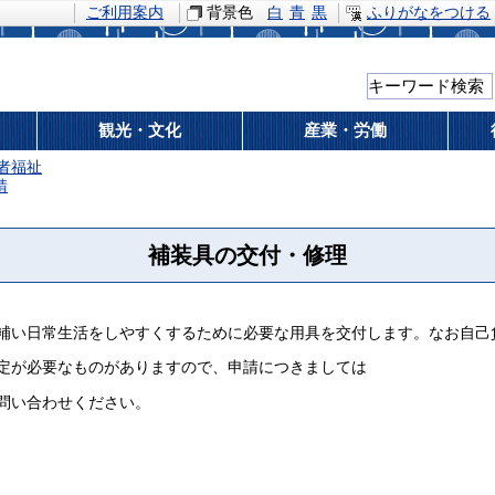
ご利用案内
背景色
白
青
黒
ふりがなをつける
観光・文化
産業・労働
者福祉
請
補装具の交付・修理
補い日常生活をしやすくするために必要な用具を交付します。なお自己
定が必要なものがありますので、申請につきましては
問い合わせください。