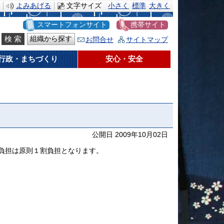
よみあげる
文字サイズ
小さく
標準
大きく
スマートフォンサイト
携帯サイト
組織から探す
お問合せ
サイトマップ
行政・まちづくり
安心・安全
公開日 2009年10月02日
負担は原則１割負担となります。