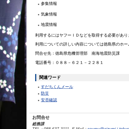
参集情報
気象情報
地震情報
利用するにはヤフーＩＤなどを取得する必要があり
利用についての詳しい内容については徳島県のホー
問合せ先：徳島県危機管理部 南海地震防災課
電話番号：０８８－６２１－２２８１
関連ワード
すだちくんメール
防災
安否確認
お問合せ
総務課
TEL
：088-637-3111
E-Mail
：
soumu@aizumi.i-tokus