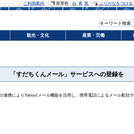
ご利用案内
背景色
白
青
黒
ふりがなをつける
観光・文化
産業・労働
「すだちくんメール」サービスへの登録を
ANの連携によりYahoo!メール機能を活用し、携帯電話によるメール配信