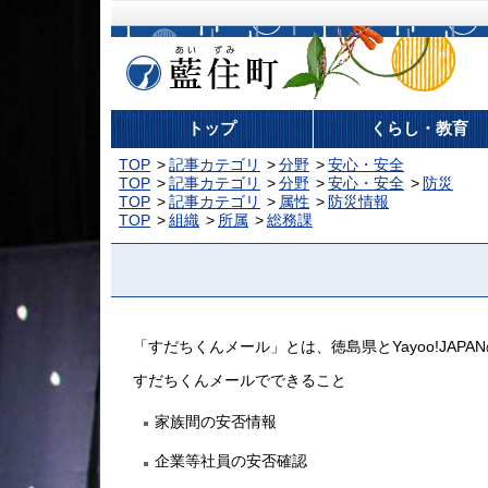
藍住町
トップ
くらし・教育
TOP
記事カテゴリ
分野
安心・安全
TOP
記事カテゴリ
分野
安心・安全
防災
TOP
記事カテゴリ
属性
防災情報
TOP
組織
所属
総務課
「すだちくんメール」とは、徳島県とYayoo!JAP
すだちくんメールでできること
家族間の安否情報
企業等社員の安否確認