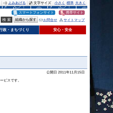
よみあげる
文字サイズ
小さく
標準
大きく
スマートフォンサイト
携帯サイト
組織から探す
お問合せ
サイトマップ
行政・まちづくり
安心・安全
公開日 2011年11月15日
サービスです。