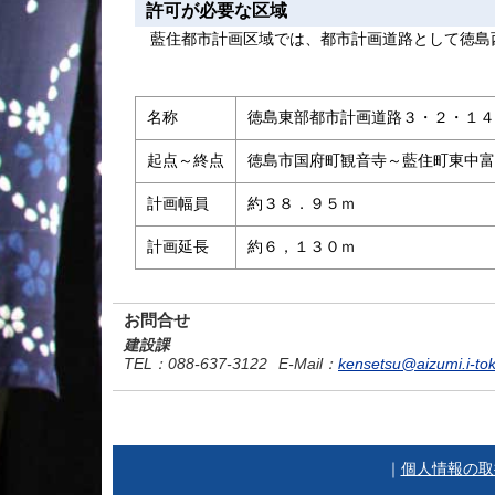
許可が必要な区域
藍住都市計画区域では、都市計画道路として徳島
名称
徳島東部都市計画道路３・２・１４
起点～終点
徳島市国府町観音寺～藍住町東中富
計画幅員
約３８．９５ｍ
計画延長
約６，１３０ｍ
お問合せ
建設課
TEL
：088-637-3122
E-Mail
：
kensetsu@aizumi.i-to
｜
個人情報の取