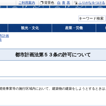
ご利用案内
背景色
白
青
黒
ふりがなをつける
観光・文化
産業・労働
市計画
請
都市計画法第５３条の許可について
開発事業等の施行区域内において、建築物の建築をしようとするときは