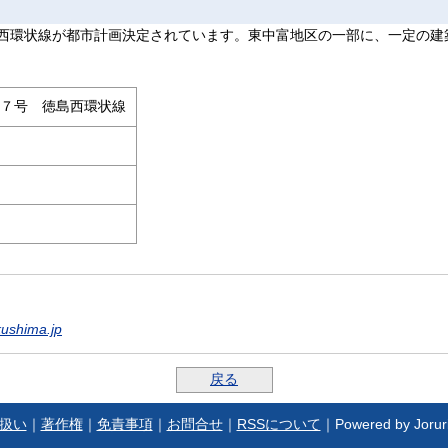
西環状線が都市計画決定されています。東中富地区の一部に、一定の建
７号 徳島西環状線
kushima.jp
戻る
扱い
｜
著作権
｜
免責事項
｜
お問合せ
｜
RSSについて
｜Powered by Jorur