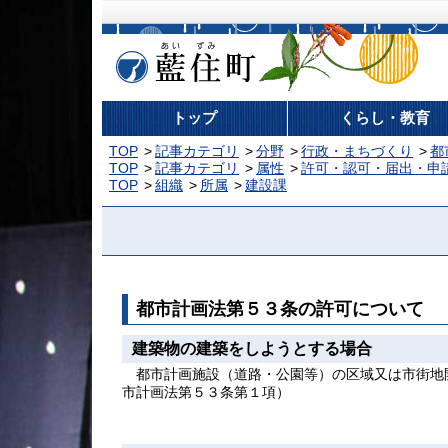
藍住町
トップ
くらし・教育
TOP
記事カテゴリ
分野
行政・まちづくり
都
TOP
記事カテゴリ
属性
許可・認可・届出・申
TOP
組織
所属
建設課
都市計画法第５３条の許可について
建築物の建築をしようとする場合
都市計画施設（道路・公園等）の区域又は市街地
市計画法第５３条第１項）