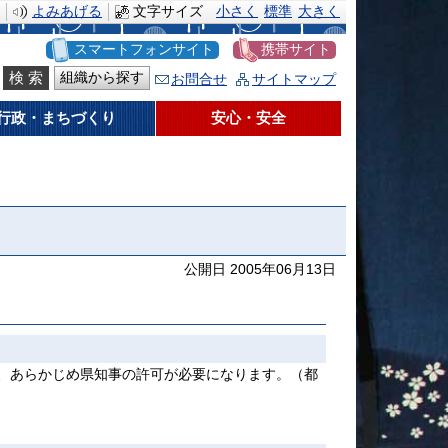
よみあげる
文字サイズ
小さく
標準
大きく
スマートフォンサイト
携帯サイト
組織から探す
お問合せ
サイトマップ
行政・まちづくり
安心・安全
公開日 2005年06月13日
、あらかじめ県知事の許可が必要になります。（都