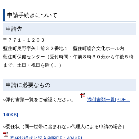
申請手続きについて
申請先
〒７７１－１２０３
藍住町奥野字矢上前３２番地１ 藍住町総合文化ホール内
藍住町保健センター（受付時間：午前８時３０分から午後５時
まで。土日・祝日を除く。）
申請に必要なもの
○添付書類一覧をご確認ください。
添付書類一覧[PDF：
140KB]
○委任状（同一世帯に含まれない代理人による申請の場合）
委任状様式と記入例[PDF：404KB]