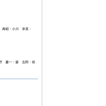
 典昭・小川 幸英・
野 慶一・森 志郎・前