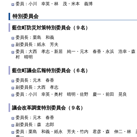
委員：小川 幸英・林 茂・米本 義博
特別委員会
藍住町防災対策特別委員会（９名）
委員長：栗島 和義
副委員長：紙永 芳夫
委員：大西 孝志・新居 純一・元木 春香・永浜 浩幸・森
村 晴明
藍住町議会広報特別委員会（６名）
委員長：元木 春香
副委員長：大西 孝志
委員：小川 幸英・奥村 晴明・佐野 慶一・前田 晃良
議会改革調査特別委員会（９名）
委員長：元木 春香
副委員長：森 志郎
委員：栗島 和義・紙永 芳夫・竹内 君彦・森 伸二・林