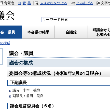
背景色
白
青
黒
ふりがなをつける
よみあげる
文字
藍住町議会
町議会か
議会・議員
本会議の結果
会議録
お知ら
の構成
議会・議員
議会の構成
委員会等の構成状況
（
令和8年3
月24日現在
）
正副議長
議長：米本 義博
副議長：前田 晃良
議会運営委員会（６名）