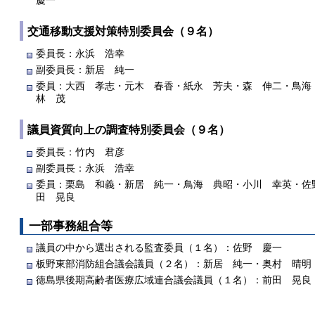
慶一
交通移動支援対策特別委員会（９名）
委員長：永浜 浩幸
副委員長：新居 純一
委員：大西 孝志・元木 春香・紙永 芳夫・森 伸二・鳥海
林 茂
議員資質向上の調査特別委員会（９名）
委員長：竹内 君彦
副委員長：永浜 浩幸
委員：栗島 和義・新居 純一・鳥海 典昭・小川 幸英・佐
田 晃良
一部事務組合等
議員の中から選出される監査委員（１名）：佐野 慶一
板野東部消防組合議会議員（２名）：新居 純一・奥村 晴明
徳島県後期高齢者医療広域連合議会議員（１名）：前田 晃良