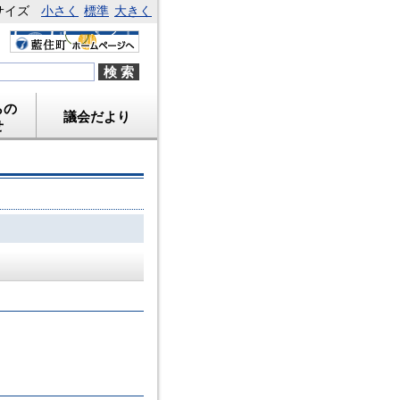
サイズ
小さく
標準
大きく
らの
議会だより
せ