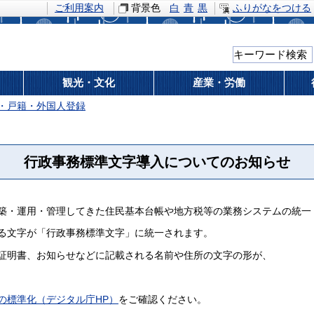
ご利用案内
背景色
白
青
黒
ふりがなをつける
観光・文化
産業・労働
・戸籍・外国人登録
行政事務標準文字導入についてのお知らせ
築・運用・管理してきた住民基本台帳や地方税等の業務システムの統一
る文字が「行政事務標準文字」に統一されます。
証明書、お知らせなどに記載される名前や住所の文字の形が、
の標準化（デジタル庁HP）
をご確認ください。