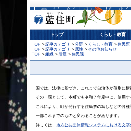
藍住町
トップ
くらし・教育
TOP
記事カテゴリ
分野
くらし・教育
住民票
TOP
記事カテゴリ
属性
その他お知らせ
TOP
組織
所属
住民課
国では、法律に基づき、これまで自治体が個別に構
その一環として、本町でも令和７年度中に、使用す
これにより、町が発行する住民票の写しなどの各種
一部これまでのものと変わることがあります。
詳しくは、
地方公共団体情報システムにおける文字