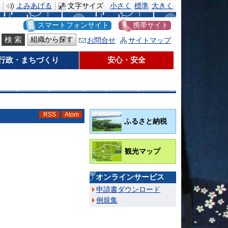
よみあげる
文字サイズ
小さく
標準
大きく
スマートフォンサイト
携帯サイト
組織から探す
お問合せ
サイトマップ
行政・まちづくり
安心・安全
RSS
Atom
ふるさと納税
観光マップ
オンラインサービス
申請書ダウンロード
例規集