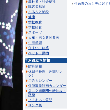
高齢者・社会福祉
住民票の写し等に関す
障害者福祉
ふるさと納税
健康
学校教育
学校給食
スポーツ
人権・男女共同参画
生涯学習
住まい・建築
ペット・動物
お役立ち情報
防災情報
休日当番医（外部リン
ク）
ごみカレンダー
保健事業計画カレンダー
公共交通機関の時刻表・
路線
よくあるご質問
リンク集