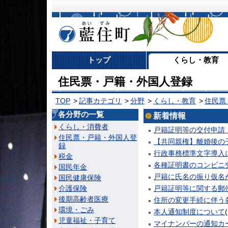
藍住町
トップ
くらし・教育
住民票・戸籍・外国人登録
TOP
記事カテゴリ
分野
くらし・教育
住民票
各分野の一覧
新着情報
くらし・消費者
戸籍証明等の交付申請
住民票・戸籍・外国人登
【共同親権】離婚後の
録
行政事務標準文字導入
税金
各種証明書のコンビニ
国民年金
戸籍に氏名の振り仮名
国民健康保険
介護保険
戸籍証明等に関する郵
後期高齢者医療
住所の変更手続に伴う
環境・ごみ
本人通知制度について
(
児童福祉・子育て
マイナンバーの通知カ