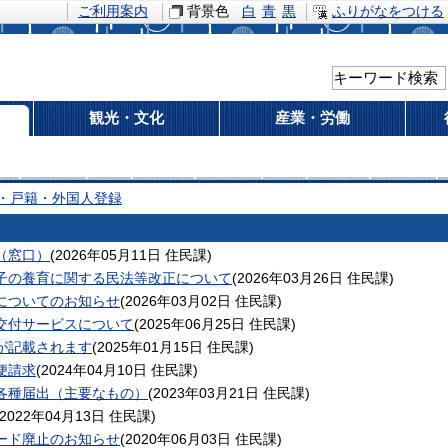
ご利用案内
背景色
白
青
黒
ふりがなをつける
観光・文化
産業・労働
・戸籍・外国人登録
（窓口）
(
2026年05月11日
住民課
)
子の養育に関する民法等改正について
(
2026年03月26日
住民課
)
についてのお知らせ
(
2026年03月02日
住民課
)
交付サービスについて
(
2025年06月25日
住民課
)
が記載されます
(
2025年01月15日
住民課
)
便請求
(
2024年04月10日
住民課
)
各種届出（主要なもの）
(
2023年03月21日
住民課
)
2022年04月13日
住民課
)
ード廃止のお知らせ
(
2020年06月03日
住民課
)