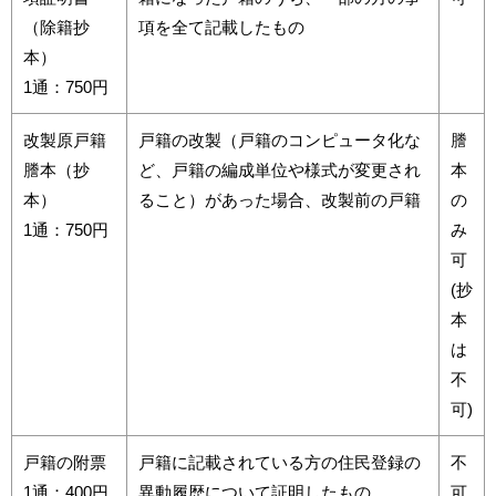
（除籍抄
項を全て記載したもの
本）
1通：750円
改製原戸籍
戸籍の改製（戸籍のコンピュータ化な
謄
謄本（抄
ど、戸籍の編成単位や様式が変更され
本
本）
ること）があった場合、改製前の戸籍
の
1通：750円
み
可
(抄
本
は
不
可)
戸籍の附票
戸籍に記載されている方の住民登録の
不
1通：400円
異動履歴について証明したもの
可