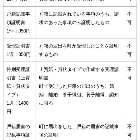
戸籍記載事
戸籍に記載されている事項のうち、請
不
項証明書
求のあった事項のみ証明したもの
可
1件：350円
受理証明書
戸籍の届出を町が受理したことを証明
不
1通：350円
するもの
可
特別受理証
上質紙・賞状タイプで作成する受理証
不
明書（上質
明書
可
紙・賞状タ
町で受理した戸籍の届出のうち、婚
イプ）
姻、離婚、養子縁組、養子離縁、認知
1通：1400
に限る
円
戸籍届書の
町に届出をした、戸籍の届書の記載事
不
記載事項証
項の証明
可