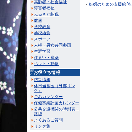
高齢者・社会福祉
妊婦のための支援給付
障害者福祉
ふるさと納税
健康
学校教育
学校給食
スポーツ
人権・男女共同参画
生涯学習
住まい・建築
ペット・動物
お役立ち情報
防災情報
休日当番医（外部リン
ク）
ごみカレンダー
保健事業計画カレンダー
公共交通機関の時刻表・
路線
よくあるご質問
リンク集