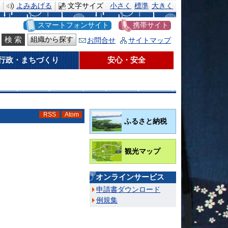
よみあげる
文字サイズ
小さく
標準
大きく
スマートフォンサイト
携帯サイト
組織から探す
お問合せ
サイトマップ
行政・まちづくり
安心・安全
RSS
Atom
ふるさと納税
観光マップ
オンラインサービス
申請書ダウンロード
例規集