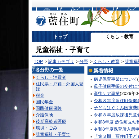
藍住町
トップ
くらし・教育
児童福祉・子育て
TOP
記事カテゴリ
分野
くらし・教育
児童福
各分野の一覧
新着情報
くらし・消費者
病児保育事業について
(
住民票・戸籍・外国人登
母子健康手帳の交付に
録
産後ケア事業
(
2026年
税金
令和８年度藍住町保健
国民年金
子どもはぐくみ医療費
国民健康保険
介護保険
令和８年度放課後児童
後期高齢者医療
令和8年度 藍住町立幼
環境・ごみ
令和8年度保育所入所
児童福祉・子育て
「第３期 藍住町子ど