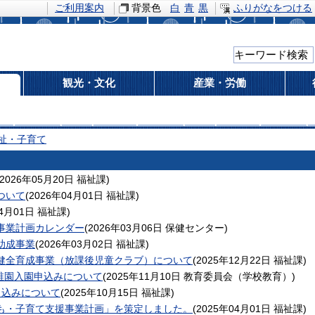
ご利用案内
背景色
白
青
黒
ふりがなをつける
観光・文化
産業・労働
祉・子育て
2026年05月20日
福祉課
)
ついて
(
2026年04月01日
福祉課
)
04月01日
福祉課
)
事業計画カレンダー
(
2026年03月06日
保健センター
)
助成事業
(
2026年03月02日
福祉課
)
健全育成事業（放課後児童クラブ）について
(
2025年12月22日
福祉課
)
稚園入園申込みについて
(
2025年11月10日
教育委員会（学校教育）
)
申込みについて
(
2025年10月15日
福祉課
)
も・子育て支援事業計画」を策定しました。
(
2025年04月01日
福祉課
)